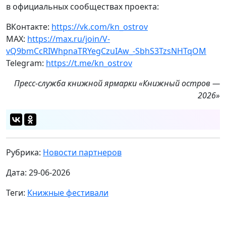
в официальных сообществах проекта:
ВКонтакте:
https://vk.com/kn_ostrov
MAX:
https://max.ru/join/V-
vQ9bmCcRIWhpnaTRYegCzuIAw_-SbhS3TzsNHTqOM
Telegram:
https://t.me/kn_ostrov
Пресс-служба
книжной ярмарки «Книжный остров —
2026»
Рубрика:
Новости партнеров
Дата: 29-06-2026
Теги:
Книжные фестивали