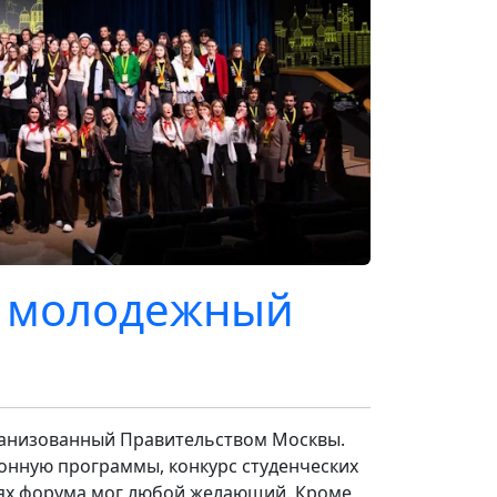
I молодежный
рганизованный Правительством Москвы.
ионную программы, конкурс студенческих
иях форума мог любой желающий. Кроме