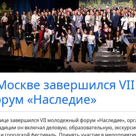
Москве завершился VI
рум «Наследие»
лице завершился VII молодежный форум «Наследие», о
адиции он включал деловую, образовательную, экскурс
 и городской фестиваль. Принять участие в мероприят