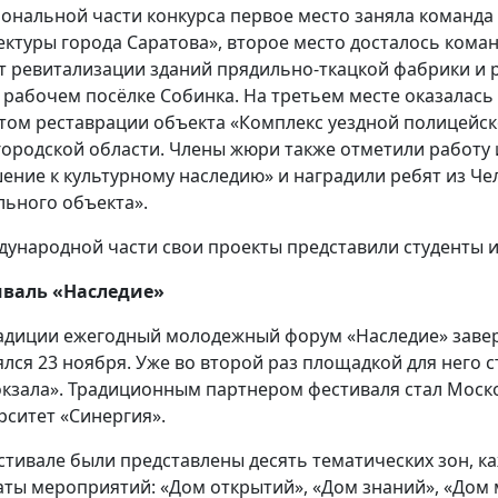
иональной части конкурса первое место заняла команда
ектуры города Саратова», второе место досталось кома
т ревитализации зданий прядильно-ткацкой фабрики и р
в рабочем посёлке Собинка. На третьем месте оказалась
том реставрации объекта «Комплекс уездной полицейск
ородской области. Члены жюри также отметили работу
ение к культурному наследию» и наградили ребят из Че
льного объекта».
дународной части свои проекты представили студенты и
иваль «Наследие»
адиции ежегодный молодежный форум «Наследие» заве
ялся 23 ноября. Уже во второй раз площадкой для него 
окзала». Традиционным партнером фестиваля стал Мо
рситет «Синергия».
стивале были представлены десять тематических зон, ка
ты мероприятий: «Дом открытий», «Дом знаний», «Дом 