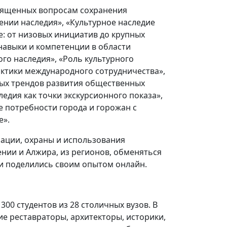
священных вопросам сохранения
ении наследия», «Культурное наследие
е: от низовых инициатив до крупных
навыки и компетенции в области
го наследия», «Роль культурного
актики международного сотрудничества»,
ных трендов развития общественных
ледия как точки экскурсионного показа»,
 потребности города и горожан с
е».
ации, охраны и использования
нии и Алжира, из регионов, обменяться
и поделились своим опытом онлайн.
00 студентов из 28 столичных вузов. В
е реставраторы, архитекторы, историки,