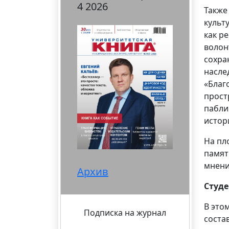
4 2026
Также
культ
как р
волон
сохра
насле
«Благ
прост
пабли
истор
На пл
памят
мнени
Архив
Студе
В это
Подписка на журнал
соста