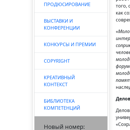
ПРОДЮСИРОВАНИЕ
того,
как с
совре
ВЫСТАВКИ И
КОНФЕРЕНЦИИ
«
Моло
интер
КОНКУРСЫ И ПРЕМИИ
сопри
челов
молод
COPYRIGHT
форум
молод
КРЕАТИВНЫЙ
памят
КОНТЕКСТ
насле
Дело
БИБЛИОТЕКА
КОМПЕТЕНЦИЙ
Делов
униве
«Сохр
Новый номер: