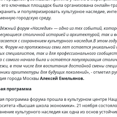
 с его ключевых площадок была организована онлайн-тр
охранить и популяризировать культурное наследие, инт
менную городскую среду.
дёжный форум «Наследие» — одно из тех событий, котор
есующиеся столичной историей и архитектурой, так и 
касается с сохранением культурного наследия.
В этом году
ек. Форум на протяжении семи лет остается уникальной 
ых специалистов, так и для профессионального сообщест
а с самого начала была и остаётся популяризация столи
ежи, в том числе для воспитания достойной смены спе
ники архитектуры для будущих поколений
», - отметил 
дия города Москвы
Алексей Емельянов
.
вая программа
ая программа форума прошла в культурном центре Нац
рситета «Высшая школа экономики». 21 ноября состояло
анение культурного наследия как одна из основ устойчи