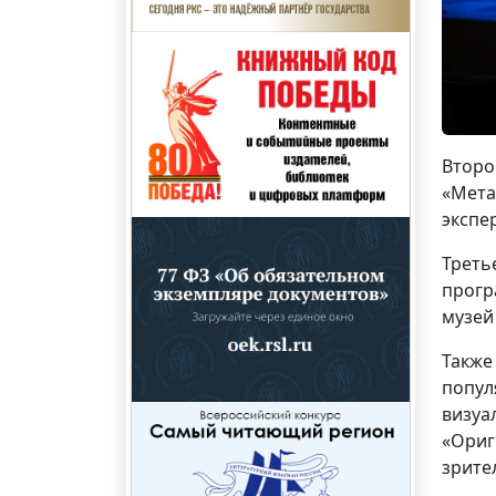
Второ
«Мета
экспе
Треть
прогр
музей
Также
попул
визуа
«Ориг
зрите