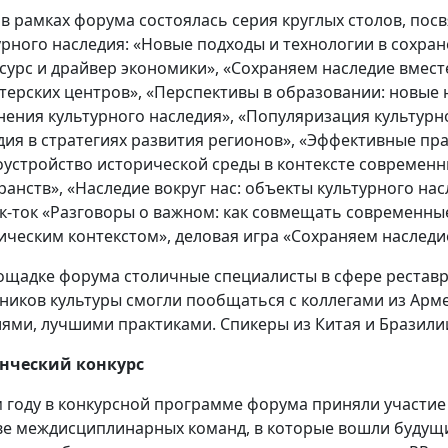
 в рамках форума состоялась серия круглых столов, по
урного наследия: «Новые подходы и технологии в сохран
есурс и драйвер экономики», «Сохраняем наследие вмест
терских центров», «Перспективы в образовании: новые 
нения культурного наследия», «Популяризация культурно
дия в стратегиях развития регионов», «Эффективные пр
оустройство исторической среды в контексте современ
ранств», «Наследие вокруг нас: объекты культурного нас
к-ток «Разговоры о важном: как совмещать современные
ическим контекстом», деловая игра «Сохраняем наследи
ощадке форума столичные специалисты в сфере реставр
ников культуры смогли пообщаться с коллегами из Арме
ями, лучшими практиками. Спикеры из Китая и Бразили
нческий конкурс
м году в конкурсной программе форума приняли участие 3
ве междисциплинарных команд, в которые вошли будущи