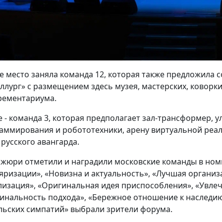
е место заняла команда 12, которая также предложила
ллург» с размещением здесь музея, мастерских, коворки
рементариума.
е - команда 3, которая предполагает зал-трансформер, 
аммирования и робототехники, арену виртуальной реаль
 русского авангарда.
 жюри отметили и наградили московские команды в но
яризации», «Новизна и актуальность», «Лучшая органи
лизация», «Оригинальная идея приспособления», «Увлеч
инальность подхода», «Бережное отношение к наследию
льских симпатий» выбрали зрители форума.