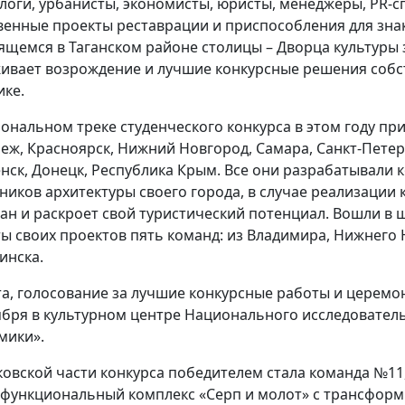
логи, урбанисты, экономисты, юристы, менеджеры, PR-с
венные проекты реставрации и приспособления для зна
ящемся в Таганском районе столицы – Дворца культуры 
ивает возрождение и лучшие конкурсные решения собс
ике.
иональном треке студенческого конкурса в этом году пр
еж, Красноярск, Нижний Новгород, Самара, Санкт-Петерб
нск, Донецк, Республика Крым. Все они разрабатывали 
ников архитектуры своего города, в случае реализации
ан и раскроет свой туристический потенциал. Вошли в ш
ы своих проектов пять команд: из Владимира, Нижнего 
инска.
а, голосование за лучшие конкурсные работы и церемо
ября в культурном центре Национального исследовател
мики».
ковской части конкурса победителем стала команда №1
функциональный комплекс «Серп и молот» с трансфор