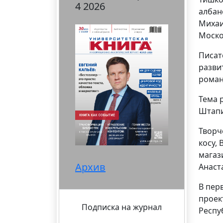
4 2026
албан
Михаи
Моско
Писат
разви
роман
Тема 
Штапи
Творч
косу,
магаз
Архив
Анаст
В пер
проек
Подписка на журнал
Респу