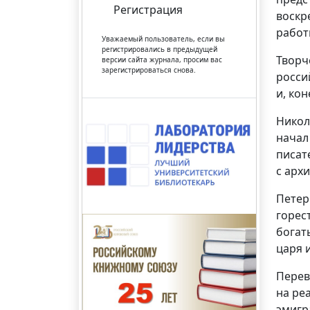
Регистрация
воскр
работ
Уважаемый пользователь, если вы
регистрировались в предыдущей
Творч
версии сайта журнала, просим вас
зарегистрироваться снова.
росси
и, кон
Никол
начал
писат
с арх
Петер
горес
богат
царя 
Перев
на ре
эмигр