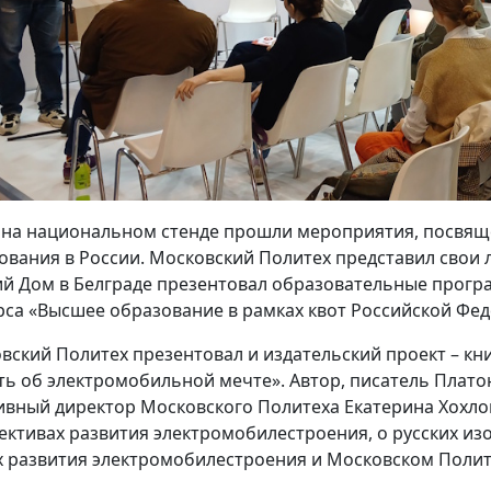
 на национальном стенде прошли мероприятия, посвя
ования в России. Московский Политех представил свои
ий Дом в Белграде презентовал образовательные прогр
рса «Высшее образование в рамках квот Российской Фед
вский Политех презентовал и издательский проект – кн
ть об электромобильной мечте». Автор, писатель Плато
ивный директор Московского Политеха Екатерина Хохлог
ективах развития электромобилестроения, о русских из
х развития электромобилестроения и Московском Полит