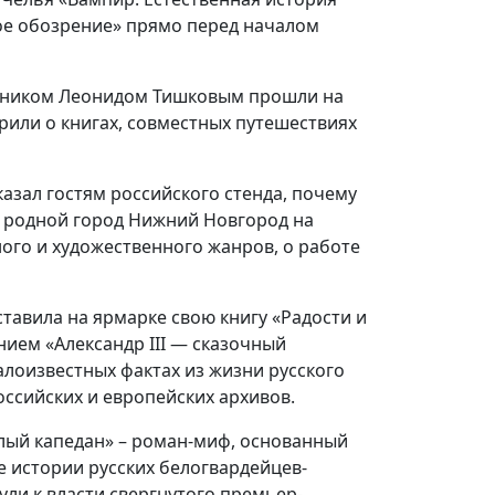
ое обозрение» прямо перед началом
ожником Леонидом Тишковым прошли на
орили о книгах, совместных путешествиях
казал гостям российского стенда, почему
о родной город Нижний Новгород на
ого и художественного жанров, о работе
тавила на ярмарке свою книгу «Радости и
нием «Александр III — сказочный
алоизвестных фактах из жизни русского
российских и европейских архивов.
елый капедан» – роман-миф, основанный
 истории русских белогвардейцев-
ули к власти свергнутого премьер-