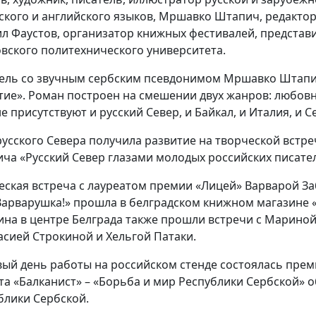
ского и английского языков, Мршавко Штапич, редактор,
л Фаустов, организатор книжных фестивалей, представит
вского политехнического университета.
ель со звучным сербским псевдонимом Мршавко Штапи
тие». Роман построен на смешении двух жанров: любовн
е присутствуют и русский Север, и Байкал, и Италия, и С
русского Севера получила развитие на творческой вст
ча «Русский Север глазами молодых российских писате
еская встреча с лауреатом премии «Лицей» Варварой За
 Варварушка!» прошла в белградском книжном магазине 
ина в центре Белграда также прошли встречи с Марино
асией Строкиной и Хельгой Патаки.
вый день работы на российском стенде состоялась пре
та «Балканист» – «Борьба и мир Республики Сербской» о
блики Сербской.