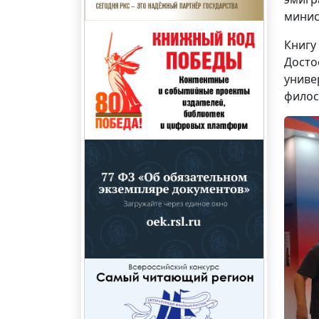
минис
Книгу
Досто
униве
филос