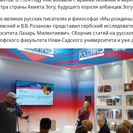
тра страны Ахмета Зогу, будущего короля албанцев Зогу
 о великих русских писателях и философах «Мы рождены..
евский и В.В. Розанов» представил сербский исследоват
рситета Лазарь Милентиевич. Сборник статей на русском
офского факультета Нови-Садского университета и уже д