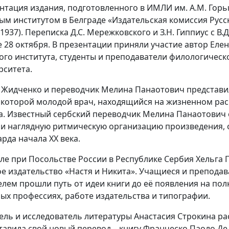
нтация издания, подготовленного в ИМЛИ им. А.М. Горьк
ым институтом в Белграде «Издательская комиссия Русск
–1937). Переписка Д.С. Мережковского и З.Н. Гиппиус с В
е 28 октября. В презентации приняли участие автор Еле
ого института, студенты и преподаватели филологическ
рситета.
Жидченко и переводчик Мелина Панаотович представил
 которой молодой врач, находящийся на жизненном рас
а. Известный сербский переводчик Мелина Панаотович
 и наглядную ритмическую организацию произведения, о
арда начала ХХ века.
ле при Посольстве России в Республике Сербия Хельга 
ое издательство «Настя и Никита». Учащиеся и препода
елем прошли путь от идеи книги до её появления на пол
ых профессиях, работе издательства и типографии.
ель и исследователь литературы Анастасия Строкина рас
тавила свой новый перевод – книгу Франческо Паоло Де