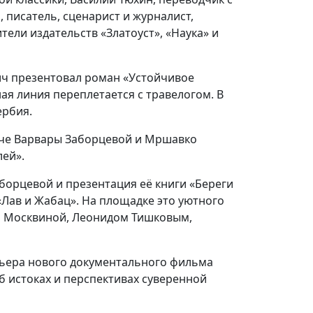
 писатель, сценарист и журналист,
ели издательств «Златоуст», «Наука» и
ч презентовал роман «Устойчивое
ая линия переплетается с травелогом. В
ербия.
рече Варвары Заборцевой и Мршавко
лей».
борцевой и презентация её книги «Береги
«Лав и Жабац». На площадке это уютного
й Москвиной, Леонидом Тишковым,
мьера нового документального фильма
б истоках и перспективах суверенной