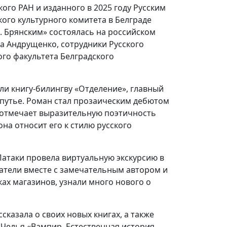
ого РАН и изданного в 2025 году Русским
ого культурного комитета в Белграде
.Д. Брянским» состоялась на российском
на Андрущенко, сотрудники Русского
ого факультета Белградского
и книгу-билингву «Отделение», главный
путье. Роман стал прозаическим дебютом
 отмечает выразительную поэтичность
на относит его к стилю русского
Патаки провела виртуальную экскурсию в
ватели вместе с замечательным автором и
ках магазинов, узнали много нового о
сказала о своих новых книгах, а также
 Челья «Вампир. Естественная история