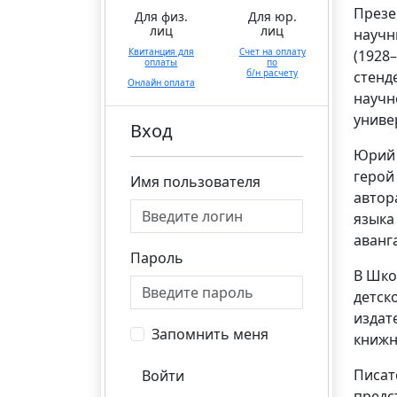
Презе
Для физ.
Для юр.
лиц
лиц
научн
Квитанция для
Счет на оплату
(1928
оплаты
по
б/н расчету
стенд
Онлайн оплата
научн
униве
Вход
Юрий 
герой
Имя пользователя
автор
языка
аванг
Пароль
В Шко
детск
издат
Запомнить меня
книжн
Писат
Войти
предс