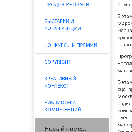
ПРОДЮСИРОВАНИЕ
более
В это
ВЫСТАВКИ И
Марок
КОНФЕРЕНЦИИ
Черно
крупн
стран.
КОНКУРСЫ И ПРЕМИИ
Прогр
COPYRIGHT
Росси
магази
КРЕАТИВНЫЙ
В это
КОНТЕКСТ
сцена
Москв
БИБЛИОТЕКА
радио
КОМПЕТЕНЦИЙ
книг, 
член 
масте
Новый номер:
Тишко