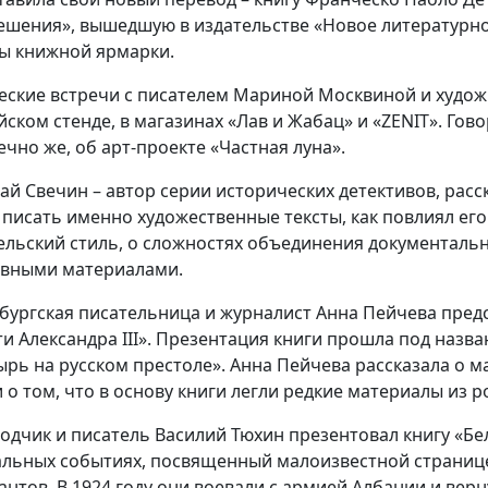
ешения», вышедшую в издательстве «Новое литературн
ы книжной ярмарки.
еские встречи с писателем Мариной Москвиной и худ
йском стенде, в магазинах «Лав и Жабац» и «ZENIT». Гов
ечно же, об арт-проекте «Частная луна».
ай Свечин – автор серии исторических детективов, расс
 писать именно художественные тексты, как повлиял ег
ельский стиль, о сложностях объединения документальн
ивными материалами.
бургская писательница и журналист Анна Пейчева предс
ти Александра III». Презентация книги прошла под назва
ырь на русском престоле». Анна Пейчева рассказала о м
и о том, что в основу книги легли редкие материалы из 
одчик и писатель Василий Тюхин презентовал книгу «Б
альных событиях, посвященный малоизвестной странице
антов. В 1924 году они воевали с армией Албании и верн