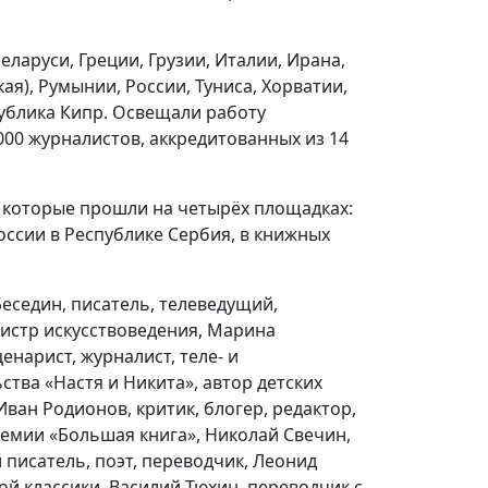
еларуси, Греции, Грузии, Италии, Ирана,
я), Румынии, России, Туниса, Хорватии,
ублика Кипр. Освещали работу
00 журналистов, аккредитованных из 14
, которые прошли на четырёх площадках:
ссии в Республике Сербия, в книжных
Беседин, писатель, телеведущий,
агистр искусствоведения, Марина
енарист, журналист, теле- и
ства «Настя и Никита», автор детских
 Иван Родионов, критик, блогер, редактор,
емии «Большая книга», Николай Свечин,
 писатель, поэт, переводчик, Леонид
ой классики, Василий Тюхин, переводчик с