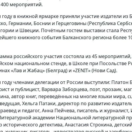
 400 мероприятий.
м году в книжной ярмарке приняли участие издатели из Б
ко, Германии, Боснии и Герцеговины (Республика Сербска
гории и Швеции. Почётным гостем выставки стала Респ
ейшего книжного события Балканского региона более 10
амма российского участия состояла из 45 мероприятий
йском национальном стенде, в Школе при Посольстве Ро
нах «Лав и Жабац» (Белград) и «ZENIT» (Нови Сад).
м году членами делегации от России выступили: Платон 
рист и публицист, Варвара Заборцева, поэт, прозаик, м
ина, автор книг, переведённых на многие языки мира, сц
ведущая, Хельга Патаки, директор по развитию издатель
краевед и педагог, Анна Пейчева, писатель и журналист,
Литературной академии Национальной литературной пр
р исторического детектива, Анастасия Строкина, детский
в, художник, писатель, иллюстратор русской и зарубежн