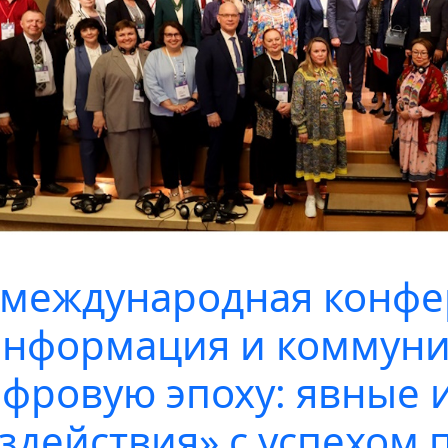
 международная конф
нформация и коммуни
фровую эпоху: явные 
здействия» с успехом 