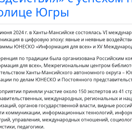
олице Югры
 июня 2024 г. в Ханты-Мансийске состоялась VI междун
никация в цифровую эпоху: явные и неявные воздейств
аммы ЮНЕСКО «Информация для всех» и XV Международ
ренция по традиции была организована Российским 
рмация для всех», Межрегиональным центром библиоте
тельством Ханты-Мансийского автономного округа – Ю
ации по делам ЮНЕСКО и Постоянного представительс
оприятии приняли участие около 150 экспертов из 41 ст
авительственных, международных, региональных и на
изаций, органов государственной власти, видные росси
ти коммуникации, информационных технологий, инфор
трий, управления, международных отношений, социологи
истики, педагогики.