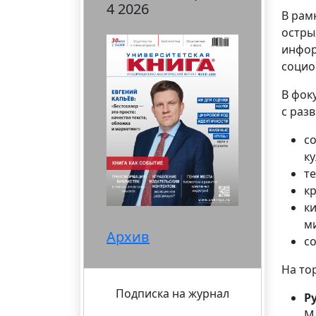
4 2026
В рам
остры
инфор
социо
В фок
с раз
с
к
те
к
к
м
Архив
с
На то
Подписка на журнал
Р
М