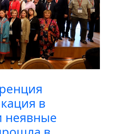
еренция
кация в
и неявные
прошла в