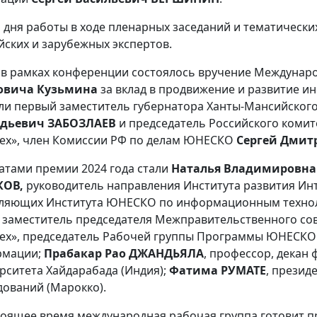
и дня работы в ходе пленарных заседаний и тематически
йских и зарубежных экспертов.
 в рамках конференции состоялось вручение Междуна
овича Кузьмина
за вклад в продвижение и развитие 
ли первый заместитель губернатора Ханты-Мансийског
адьевич ЗАБОЗЛАЕВ
и председатель Российского ком
сех», член Комиссии РФ по делам ЮНЕСКО
Сергей Дмит
атами премии 2024 года стали
Наталья Владимировн
КОВ,
руководитель направления Института развития Ин
ляющих Института ЮНЕСКО по информационным техноло
, заместитель председателя Межправительственного 
сех», председатель Рабочей группы Программы ЮНЕСКО 
рмации;
Прабакар Рао ДЖАНДЬЯЛА
, профессор, декан
рситета Хайдарабада (Индия);
Фатима РУМАТЕ
, презид
дований (Марокко).
тоящее время международная рабочая группа готовит п