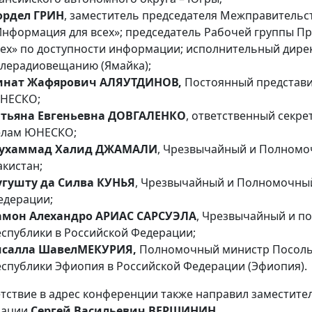
ордел ГРИН
, заместитель председателя Межправитель
Информация для всех»; председатель Рабочей группы
сех» по доступности информации; исполнительный дир
елерадиовещанию (Ямайка);
инат Жафярович АЛЯУТДИНОВ,
Постоянный представи
НЕСКО;
атьяна Евгеньевна ДОВГАЛЕНКО
, ответственный секр
елам ЮНЕСКО;
ухаммад Халид ДЖАМАЛИ
, Чрезвычайный и Полномо
акистан;
угушту да Силва КУНЬЯ
, Чрезвычайный и Полномочный
едерации;
амон Алехандро АРИАС САРСУЭЛА
, Чрезвычайный и п
еспублики в Российской Федерации;
исалла Шавел
МЕКУРИЯ,
Полномочный министр Посоль
еспублики Эфиопия в Российской Федерации (Эфиопия).
тствие в адрес конференции также направил заместите
рации
Сергей Васильевич ВЕРШИНИН
.