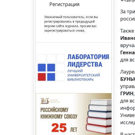
Регистрация
За тр
Уважаемый пользователь, если вы
росси
регистрировались в предыдущей
версии сайта журнала, просим вас
Также
зарегистрироваться снова.
Иван
вруча
Генн
для в
Лауре
БУНЬ
управ
ГРИН
для в
инфо
Униве
иссле
В нас