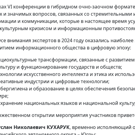
ках VI конференции в гибридном очно-заочном формат
х и значимых вопросов, связанных со стремительными
мации и коммуникации, которые в настоящее время у
культурным кризисом и информационным противостоян
усе внимания экспертов в 2024 году оказались наиболе
витием информационного общества в цифровую эпоху:
оциокультурные трансформации, связанные с развитием
ультуру и функционирование государств и обществ;
хнологии искусственного интеллекта и этика их использ
реативные индустрии и цифровые технологии;
ибергигиена и образование в целях обеспечения безопа
ире;
охранение национальных языков и национальной культу
ржественном открытии мероприятия участников привет
услан Николаевич КУХАРУК
, временно исполняющий о
ансийского автономного округа – Югры;