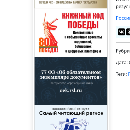
резул
Росси
Рубри
Дата: 
Теги: