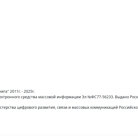
га" 2011г. - 2025г.
лектронного средства массовой информации Эл №ФС77-56233. Выдано Рос
терства цифрового развития, связи и массовых коммуникаций Российск