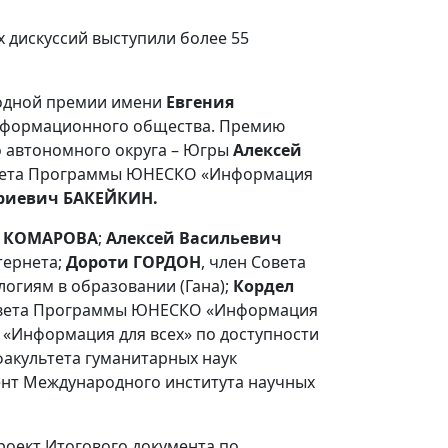
х дискуссий выступили более 55
родной премии имени
Евгения
информационного общества. Премию
о автономного округа – Югры
Алексей
итета Программы ЮНЕСКО «Информация
риевич БАКЕЙКИН.
а КОМАРОВА
;
Алексей Васильевич
тернета;
Дороти ГОРДОН
, член Совета
гиям в образовании (Гана);
Кордел
совета Программы ЮНЕСКО «Информация
«Информация для всех» по доступности
 факультета гуманитарных наук
ент Международного института научных
роект Итогового документа по