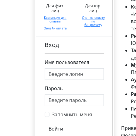
Для физ.
Для юр.
К
лиц
лиц
«
Квитанция для
Счет на оплату
в
оплаты
по
б/н расчету
т
Онлайн оплата
Р
Ю
Вход
Т
д
Имя пользователя
М
П
А
Ф
Пароль
Р
Р
Г
Запомнить меня
Р
Приве
Войти
Феде