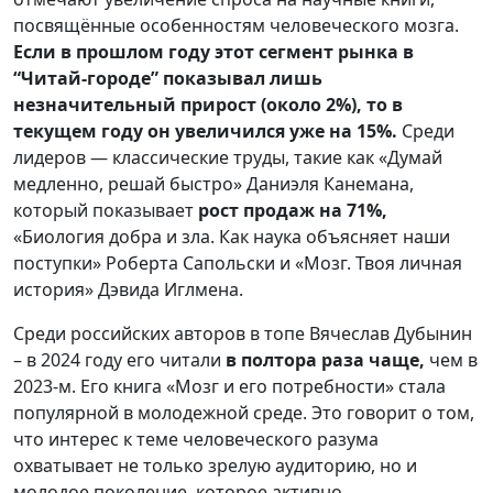
посвящённые особенностям человеческого мозга.
Если в прошлом году этот сегмент рынка в
“Читай-городе” показывал лишь
незначительный прирост (около 2%), то в
текущем году он увеличился уже на 15%.
Среди
лидеров — классические труды, такие как «Думай
медленно, решай быстро» Даниэля Канемана,
который показывает
рост продаж на 71%,
«Биология добра и зла. Как наука объясняет наши
поступки» Роберта Сапольски и «Мозг. Твоя личная
история» Дэвида Иглмена.
Среди российских авторов в топе Вячеслав Дубынин
– в 2024 году его читали
в полтора раза чаще,
чем в
2023-м. Его книга «Мозг и его потребности» стала
популярной в молодежной среде. Это говорит о том,
что интерес к теме человеческого разума
охватывает не только зрелую аудиторию, но и
молодое поколение, которое активно