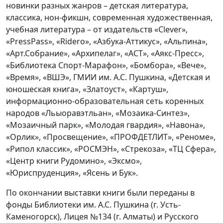
новинки разных жанров – детская литература,
классика, нон-фикшн, современная художественная,
учебная литература – от издательств «Clever»,
«PressPass», «Ridero», «Азбука-Аттикус», «Альпина»,
«Арт.Собрание», «Архипелаг», «АСТ», «Аякс-Пресс»,
«Библиотека Спорт-Марафон», «Бомбора», «Вече»,
«Время», «ВШЭ», ГМИИ им. А.С. Пушкина, «Детская и
юношеская книга», «Златоуст», «Картуш»,
информационно-образовательная сеть коренных
народов «Льыоравэтльан», «Мозаика-Синтез»,
«Мозаичный парк», «Молодая гвардия», «Навона»,
«Орлик», «Просвещение», «ПРОФДЕТЛИТ», «Реноме»,
«Рипол классик», «РОСМЭН», «Стрекоза», «ТЦ Сфера»,
«Центр книги Рудомино», «Эксмо»,
«Юриспруденция», «Ясень и Бук».
По окончании выставки книги были переданы в
фонды Библиотеки им. А.С. Пушкина (г. Усть-
Каменогорск), Лицея №134 (г. Алматы) и Русского