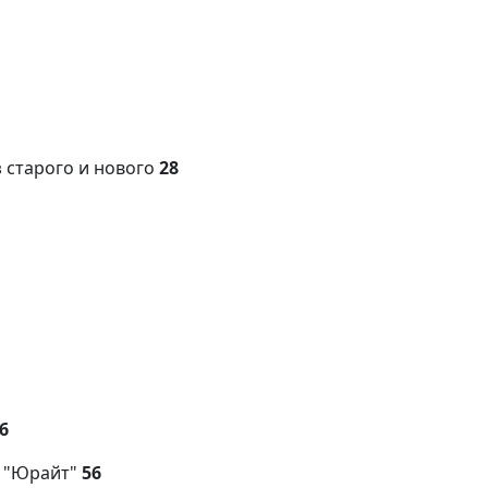
з старого и нового
28
6
е "Юрайт"
56