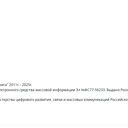
га" 2011г. - 2025г.
лектронного средства массовой информации Эл №ФС77-56233. Выдано Рос
терства цифрового развития, связи и массовых коммуникаций Российск