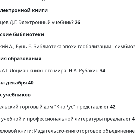
электронной книги
цев Д.Г. Электронный учебник?
26
ские библиотеки
кий А., Бунь Е. Библиотека эпохи глобализации - симбио
ия образования
в А.Г Лоцман книжного мира. Н.А. Рубакин
34
ы декабря 40
к учебников
ельский торговый дом "КноРус" представляет
42
 учебной и профессиональной литературы предлагает
4
еловой книги: Издательско-книготорговое объединени