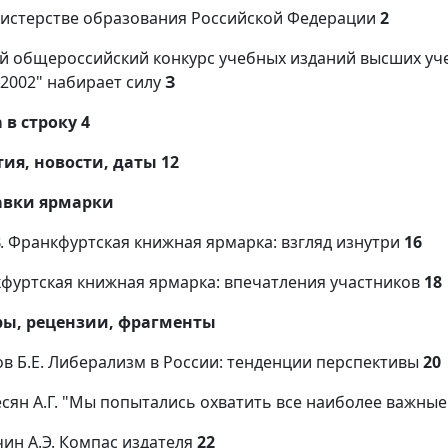
истерстве образования Российской Федерации
2
й общероссийский конкурс учебных изданий высших уч
-2002" набирает силу
З
 в строку 4
ия, новости, даты 12
авки ярмарки
В. Франкфуртская книжная ярмарка: взгляд изнутри
16
фуртская книжная ярмарка: впечатления участников
18
ры, рецензии, фрагменты
в Б.Е. Либерализм в России: тенденции перспективы
20
сян А.Г. "Мы попытались охватить все наиболее важны
ин А.Э. Компас издателя
22