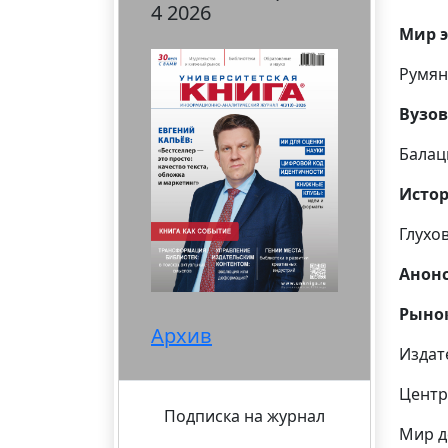
4 2026
Мир 
Румян
Вузов
Балац
Истор
Глухо
Анонс
Рыно
Архив
Издат
Центр
Подписка на журнал
Мир д