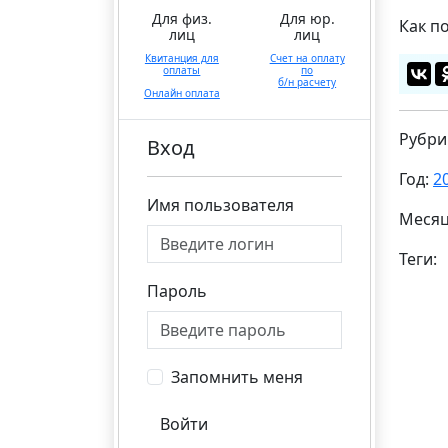
Для физ.
Для юр.
Как п
лиц
лиц
Квитанция для
Счет на оплату
оплаты
по
б/н расчету
Онлайн оплата
Рубри
Вход
Год:
2
Имя пользователя
Меся
Теги:
Пароль
Запомнить меня
Войти