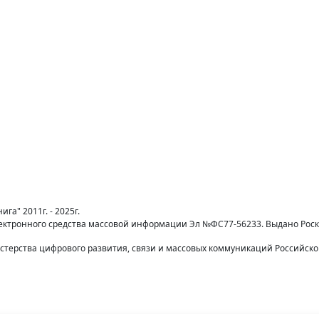
га" 2011г. - 2025г.
лектронного средства массовой информации Эл №ФС77-56233. Выдано Рос
терства цифрового развития, связи и массовых коммуникаций Российск