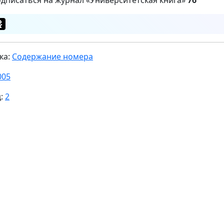
ка:
Содержание номера
005
ц:
2