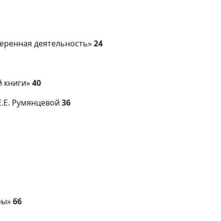
меренная деятельность»
24
 книги»
40
Е.Е. Румянцевой
36
ры»
66