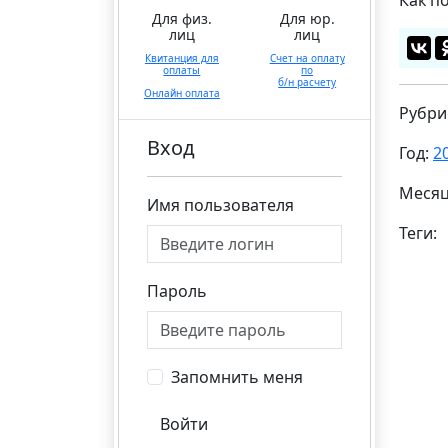
Для физ.
Для юр.
лиц
лиц
Квитанция для
Счет на оплату
оплаты
по
б/н расчету
Онлайн оплата
Рубри
Вход
Год:
2
Меся
Имя пользователя
Теги:
Пароль
Запомнить меня
Войти