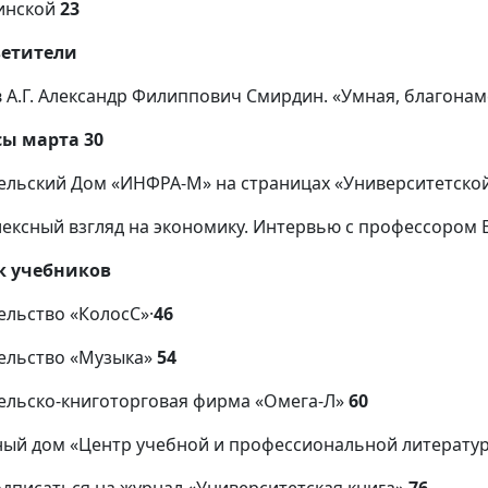
инской
23
ветители
в А.Г. Александр Филиппович Смирдин. «Умная, благона
ы марта 30
ельский Дом «ИНФРА-М» на страницах «Университетской
ексный взгляд на экономику. Интервью с профессором 
к учебников
ельство «КолосС»·
46
ельство «Музыка»
54
ельско-книготорговая фирма «Омега-Л»
60
ый дом «Центр учебной и профессиональной литерату
одписаться на журнал «Университетская книга»
76