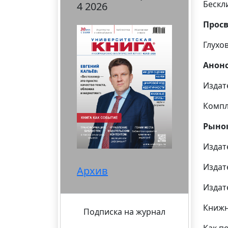
Бескл
4 2026
Прос
Глухо
Анонс
Издат
Компл
Рыно
Издат
Издат
Архив
Издат
Книжн
Подписка на журнал
Как п