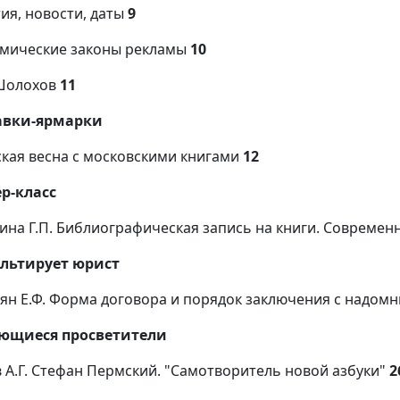
ия, новости, даты
9
мические законы рекламы
10
Шолохов
11
авки-ярмарки
кая весна с московскими книгами
12
р-класс
ина Г.П. Библиографическая запись на книги. Современ
льтирует юрист
тян Е.Ф. Форма договора и порядок заключения с надом
ющиеся просветители
в А.Г. Стефан Пермский. "Самотворитель новой азбуки"
2