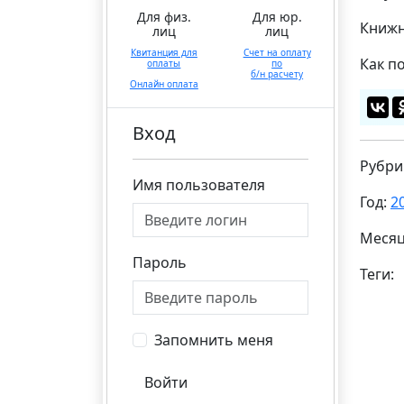
Для физ.
Для юр.
Книжн
лиц
лиц
Квитанция для
Счет на оплату
Как п
оплаты
по
б/н расчету
Онлайн оплата
Вход
Рубри
Имя пользователя
Год:
2
Меся
Пароль
Теги:
Запомнить меня
Войти