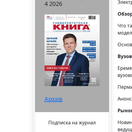
Элект
4 2026
Обзо
Что т
модел
Основ
Вузов
Ереме
вузов
Перми
Архив
Анон
Рыно
Новин
Подписка на журнал
ведущ