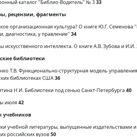
ронный каталог "Библио-Водитель" № 3
33
ры, рецензии, фрагменты
акое организационная культура? О книге Ю.Г. Семенова
и, диагностика, у правление"
34
ы искусственного интеллекта. О книге А.В. Зубова и И.И
ские библиотеки
нко Т.В. Функционально-структурная модель управления
ских библиотеках США
36
тина Н И. Библиотеки под сенью Санкт-Петербурга
40
сы июля
42
к учебников
ки учебной литературы, выпущенные издательствами и
их российских вузов
50