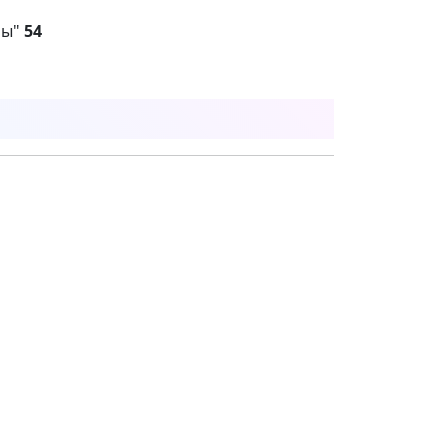
ры"
54