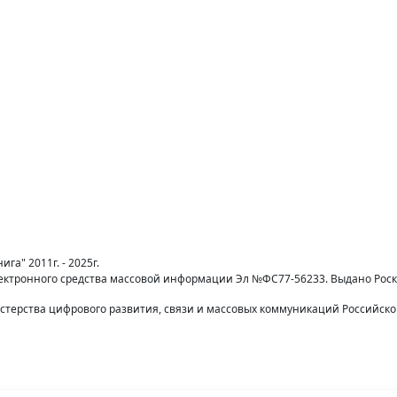
га" 2011г. - 2025г.
лектронного средства массовой информации Эл №ФС77-56233. Выдано Рос
терства цифрового развития, связи и массовых коммуникаций Российск