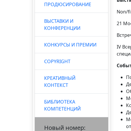
Выст
ПРОДЮСИРОВАНИЕ
Non/f
ВЫСТАВКИ И
21 Мо
КОНФЕРЕНЦИИ
Встре
КОНКУРСЫ И ПРЕМИИ
IV Вс
специ
COPYRIGHT
Событ
П
КРЕАТИВНЫЙ
Д
КОНТЕКСТ
О
М
БИБЛИОТЕКА
К
КОМПЕТЕНЦИЙ
Д
М
о
Новый номер: