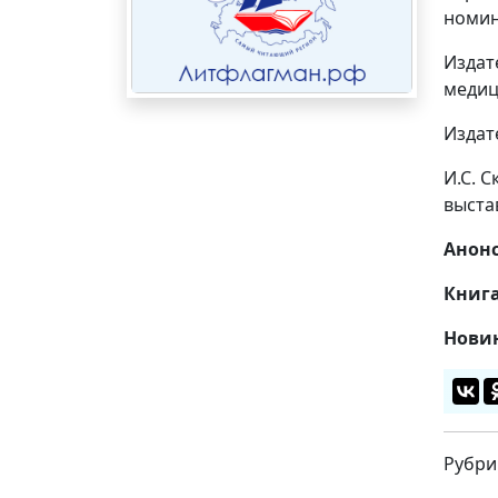
номин
Издат
медиц
Издат
И.С. 
выста
Анонс
Книга
Новин
Рубри