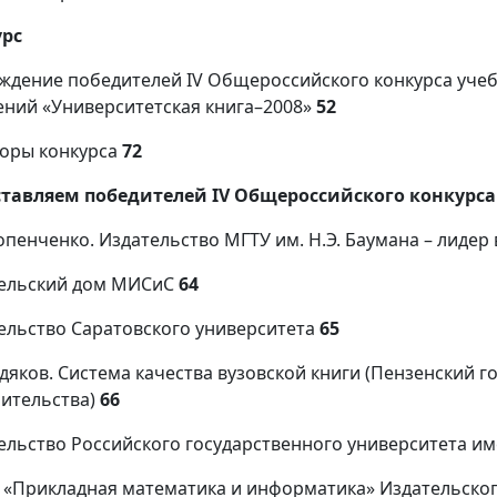
урс
ждение победителей IV Общероссийского конкурса уче
ений «Университетская книга–2008»
52
оры конкурса
72
тавляем победителей IV Общероссийского конкурса
Попенченко. Издательство МГТУ им. Н.Э. Баумана – лидер
ельский дом МИСиС
64
ельство Саратовского университета
65
Худяков. Система качества вузовской книги (Пензенский 
оительства)
66
ельство Российского государственного университета и
 «Прикладная математика и информатика» Издательског