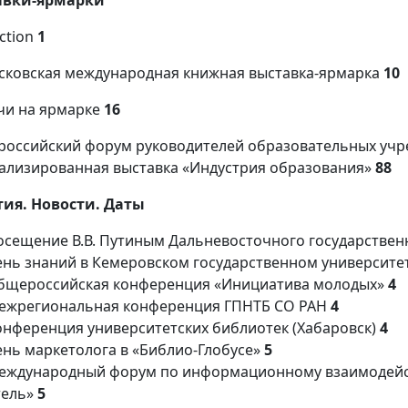
авки-ярмарки
iction
1
сковская международная книжная выставка-ярмарка
10
чи на ярмарке
16
ероссийский форум руководителей образовательных учр
ализированная выставка «Индустрия образования»
88
ия. Новости. Даты
осещение В.В. Путиным Дальневосточного государствен
ень знаний в Кемеровском государственном университет
бщероссийская конференция «Инициатива молодых»
4
ежрегиональная конференция ГПНТБ СО РАН
4
онференция университетских библиотек (Хабаровск)
4
ень маркетолога в «Библио-Глобусе»
5
еждународный форум по информационному взаимодейств
тель»
5