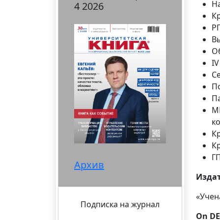
Н
4 2026
К
Р
В
О
I
С
По
П
М
к
К
К
ГП
Архив
Издат
«Учен
Подписка на журнал
On D