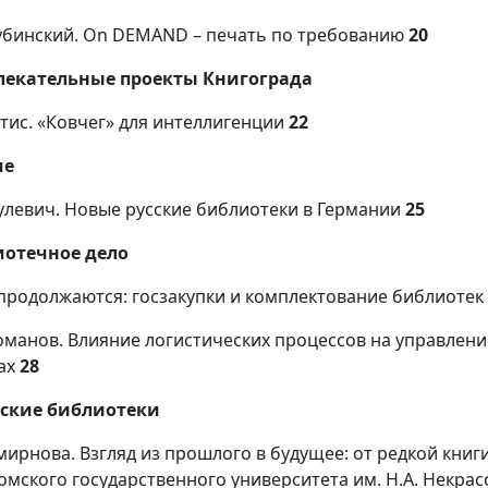
Дубинский. On DEMAND – печать по требованию
20
лекательные проекты Книгограда
Гитис. «Ковчег» для интеллигенции
22
ие
улевич. Новые русские библиотеки в Германии
25
иотечное дело
продолжаются: госзакупки и комплектование библиотек
Романов. Влияние логистических процессов на управле
ах
28
ские библиотеки
Смирнова. Взгляд из прошлого в будущее: от редкой книг
омского государственного университета им. Н.А. Некрасо