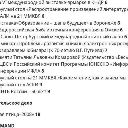
а VI международной выставке-ярмарке в КНДР
6
руглый стол «Распространение произведений литературы
ГАЛИ на 21 ММКВЯ
6
ыставка»Образование – шаг в будущее» в Воронеже
6
бщероссийская библиотечная конференция в Омске
6
V Санкт-Петербургский международный книжный салон
6
еминар «Проблемы развития книжных электронных ресу
здравляем юбиляра! (К 70-летию В.Г. Пугиева)
7
амяти Татьяны Львовны Комаровой (Издательство «Вес
ЦБС и Российский комитет Программы ЮНЕСКО «Информа
онференции ИФЛА
8
руглый стол на 21 ММКВЯ «Какое чтение, как и зачем м
руглый стол АСКИ
9
НТБ России – 50 лет!
9
ельское дело
ая птица–2008»
18
EMAND