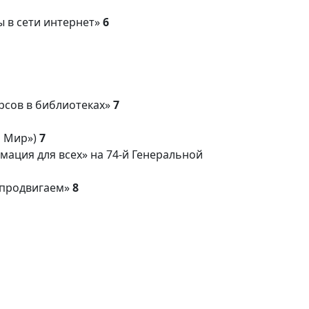
 в сети интернет»
6
рсов в библиотеках»
7
ь Мир»)
7
ция для всех» на 74-й Генеральной
ы продвигаем»
8