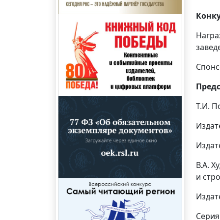
Конк
Награ
завед
Спонс
Предс
Т.И. 
Издат
Издат
В.А. 
и стр
Издат
Серия