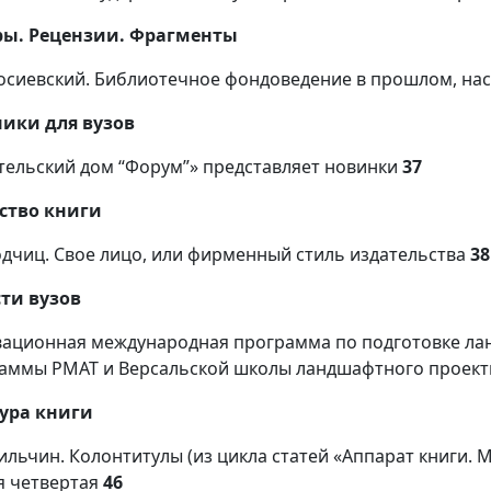
ры. Рецензии. Фрагменты
Лосиевский. Библиотечное фондоведение в прошлом, н
ики для вузов
тельский дом “Форум”» представляет новинки
37
ство книги
Водчиц. Свое лицо, или фирменный стиль издательства
38
ти вузов
ационная международная программа по подготовке ла
аммы РМАТ и Версальской школы ландшафтного проект
ура книги
Мильчин. Колонтитулы (из цикла статей «Аппарат книги. 
я четвертая
46