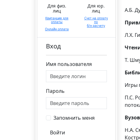
Для физ.
Для юр.
А.Б. 
лиц
лиц
Квитанция для
Счет на оплату
Прив
оплаты
по
б/н расчету
Онлайн оплата
Л.Х. 
Вход
Чтен
Т. Шм
Имя пользователя
Библ
Игры 
Пароль
П.С. 
поток
Вузов
Запомнить меня
Н.А. 
Войти
Костр