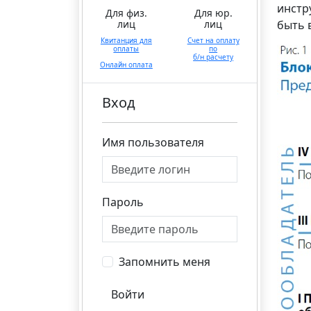
инстр
Для физ.
Для юр.
лиц
лиц
быть 
Квитанция для
Счет на оплату
оплаты
по
б/н расчету
Онлайн оплата
Вход
Имя пользователя
Пароль
Запомнить меня
Войти