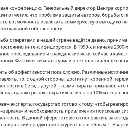
вая конференцию, Генеральный директор Центра корп
кин
отметил, что проблема защиты авторов, борьбы с п
есть возможность извлекать коммерческую выгоду из 
лектуальной собственности.
ьба с пиратами в нашей стране ведётся давно, приним
постоянно интенсифицируются. В 1990-х и начале 2000-
вное преследование и гражданские иски, сейчас в каче
ровки. Фактически мы вступили в технологическое сост
ить об эффективности пока сложно. Различные источни
тавлять, то, с одной стороны, достигнут коренной пере
венности в Сети, с другой — сами пираты признают, чт
бства, однако рынок сократился лишь на 10% и скоро во
овам эксперта, государство готово к тому, чтобы реагир
-«зеркала» и необходимость привлечения поисковых си
венность. В данной сфере готовятся поправки в законод
ть пиратский продукт неконкурентоспособным. Г. Уварк