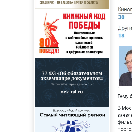
Тему 
В Мос
заявл
фильм
прогр