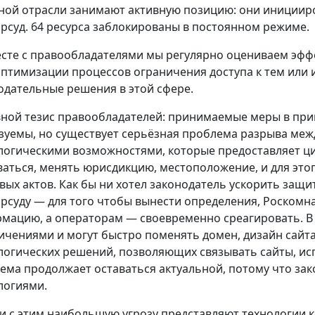
ной отрасли занимают активную позицию: они инициир
рсуд. 64 ресурса заблокированы в постоянном режиме.
сте с правообладателями мы регулярно оцениваем эфф
оптимизации процессов ограничения доступа к тем или
одательные решения в этой сфере.
ной тезис правообладателей: принимаемые меры в при
зуемы, но существует серьёзная проблема разрыва меж
логическими возможностями, которые предоставляет ци
ваться, менять юрисдикцию, местоположение, и для этог
вых актов. Как бы ни хотел законодатель ускорить защи
рсуду — для того чтобы вынести определения, Роском
мацию, а операторам — своевременно среагировать. В 
ичениями и могут быстро поменять домен, дизайн сайт
логических решений, позволяющих связывать сайты, ис
ема продолжает оставаться актуальной, потому что зак
логиями.
зи с этим наибольшую угрозу представляют технологии