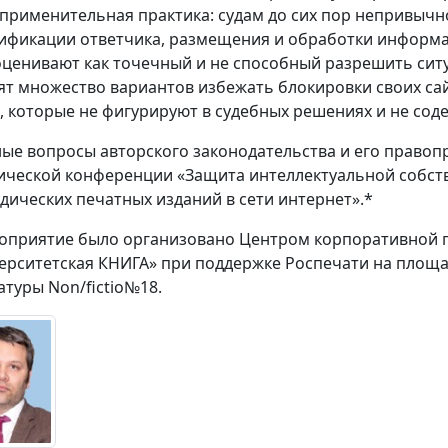
применительная практика: судам до сих пор непривычно
ификации ответчика, размещения и обработки информа
оценивают как точечный и не способный разрешить ситу
ят множество вариантов избежать блокировки своих сайт
, которые не фигурируют в судебных решениях и не сод
ые вопросы авторского законодательства и его правоп
ической конференции «Защита интеллектуальной собств
дических печатных изданий в сети интернет».*
оприятие было организовано Центром корпоративной 
ерситетская КНИГА» при поддержке Роспечати на площа
атуры Non/fictio№18.