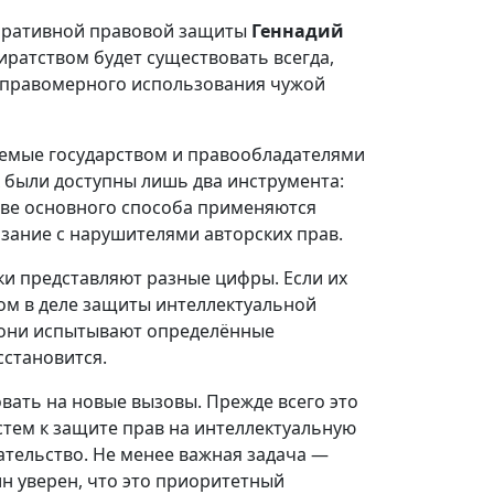
оративной правовой защиты
Геннадий
иратством будет существовать всегда,
неправомерного использования чужой
аемые государством и правообладателями
х были доступны лишь два инструмента:
стве основного способа применяются
язание с нарушителями авторских прав.
ки представляют разные цифры. Если их
лом в деле защиты интеллектуальной
о они испытывают определённые
сстановится.
овать на новые вызовы. Прежде всего это
стем к защите прав на интеллектуальную
ательство. Не менее важная задача —
ин уверен, что это приоритетный