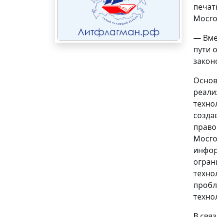
печат
Мосго
— Вме
пути 
закон
Основ
реали
техно
созда
право
Мосго
инфор
огран
техно
пробл
техно
В свя