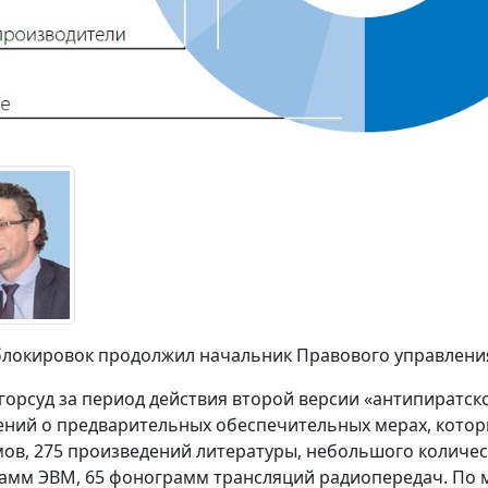
блокировок продолжил начальник Правового управлен
горсуд за период действия второй версии «антипиратско
ений о предварительных обеспечительных мерах, кото
ов, 275 произведений литературы, небольшого количес
амм ЭВМ, 65 фонограмм трансляций радиопередач. По м