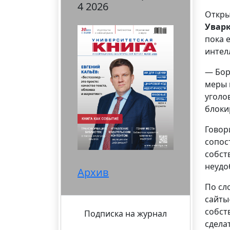
4 2026
Откры
Увар
пока 
интел
— Бор
меры 
уголо
блоки
Говор
сопос
собст
неудо
Архив
По сл
сайты
собст
Подписка на журнал
сдела