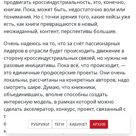
продвигать кроссиндустриальность, это, конечно,
книгам. Пока, может быть, недостаточно воли или
понимания. Но с точки зрения того, какие кейсы уже
есть, как книги превращаются в новый,
неожиданный, контент, перспективы большие.
Очень надеюсь на то, что за счёт пассионарных
лидеров в отрасли будет происходить движение в
сторону кроссиндустриальных связей, но нужны не
разовые инициативы. Пока всё, что происходит, —
это единичные продюсерские проекты. Они очень
локальны, рассчитаны на конкретных авторов, надо
смотреть шире. Думаю, что книжники,
объединившись, вполне способны создать
интересную модель, в рамках которой можно
сделать акселератор, конкурс, проект, связанный с
тем, как люди интерпретируют книгу. Можно
обратиться к крупным партнёрам из разных
РУБРИКИ
ТЕГИ
КАБИНЕТ
АРХИВ
направлений. Было невероятно, когда на фестивале