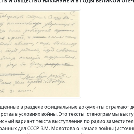
СТЬ И ОБЩЕСТВО НАКАНУНЕ И В ГОДЫ ВЕЛИКОЙ ОТ
щённые в разделе официальные документы отражают де
арства в условиях войны. Это тексты, стенограммы выст
исный вариант текста выступления по радио заместите
ранных дел СССР В.М. Молотова о начале войны (источн