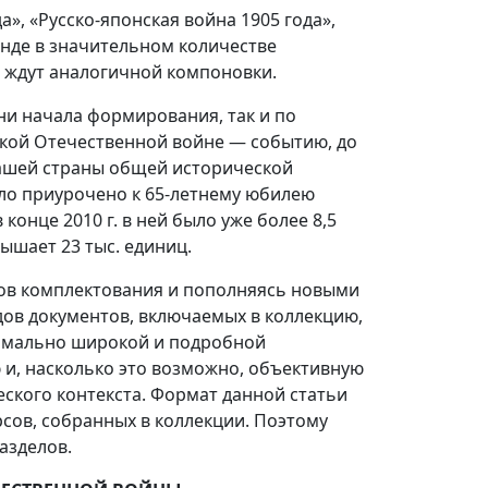
, «Русско-японская война 1905 года»,
онде в значительном количестве
. ждут аналогичной компоновки.
ни начала формирования, так и по
икой Отечественной войне — событию, до
нашей страны общей исторической
ло приурочено к 65-летнему юбилею
конце 2010 г. в ней было уже более 8,5
ышает 23 тыс. единиц.
ков комплектования и пополняясь новыми
дов документов, включаемых в коллекцию,
симально широкой и подробной
, насколько это возможно, объективную
еского контекста. Формат данной статьи
рсов, собранных в коллекции. Поэтому
азделов.