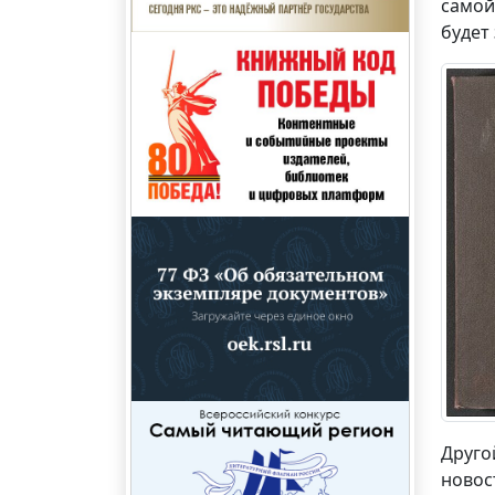
самой
будет 
Друго
новос