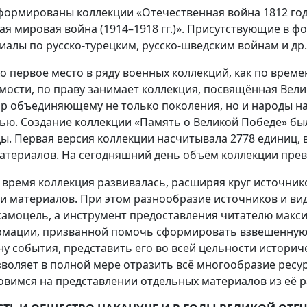
формированы коллекции «Отечественная война 1812 года»
ая мировая война (1914–1918 гг.)». Присутствующие в ф
иалы по русско-турецким, русско-шведским войнам и др
о первое место в ряду военных коллекций, как по време
мости, по праву занимает коллекция, посвящённая Вел
ор объединяющему не только поколения, но и народы 
ью. Создание коллекции «Память о Великой Победе» бы
ы. Первая версия коллекции насчитывала 2778 единиц, в 
материалов. На сегодняшний день объём коллекции прев
о время коллекция развивалась, расширяя круг источни
и материалов. При этом разнообразие источников и ви
самоцель, а инструмент предоставления читателю мак
мации, призванной помочь сформировать взвешенную и
ну события, представить его во всей цельности историч
зволяет в полной мере отразить всё многообразие ресу
овимся на представлении отдельных материалов из её р