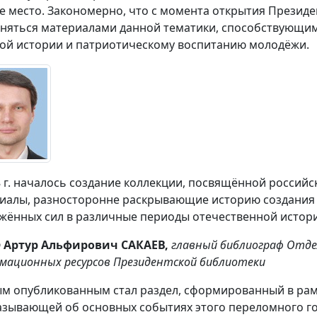
е место. Закономерно, что с момента открытия Президе
няться материалами данной тематики, способствующим
ой истории и патриотическому воспитанию молодёжи.
8 г. началось создание коллекции, посвящённой российс
иалы, разносторонне раскрывающие историю создания 
жённых сил в различные периоды отечественной истор
р
Артур Альфирович САКАЕВ,
главный библиограф Отде
мационных ресурсов Президентской библиотеки
м опубликованным стал раздел, сформированный в рамк
азывающей об основных событиях этого переломного год