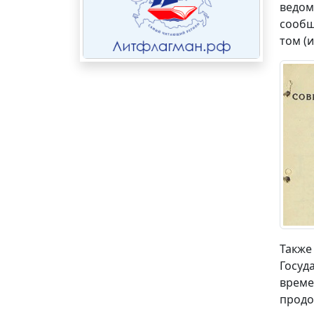
ведом
сообщ
том (
Также
Госуд
време
продо