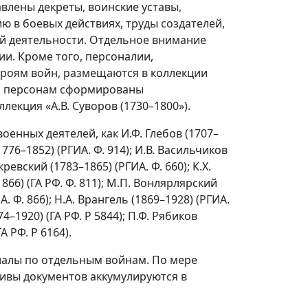
влены декреты, воинские уставы,
ю в боевых действиях, труды создателей,
й деятельности. Отдельное внимание
и. Кроме того, персоналии,
роям войн, размещаются в коллекции
ым персонам сформированы
екция «А.В. Суворов (1730–1800»).
енных деятелей, как И.Ф. Глебов (1707–
1776–1852) (РГИА. Ф. 914); И.В. Васильчиков
кревский (1783–1865) (РГИА. Ф. 660); К.Х.
866) (ГА РФ. Ф. 811); М.П. Вонлярлярский
А. Ф. 866); Н.А. Врангель (1869–1928) (РГИА.
874–1920) (ГА РФ. Р 5844); П.Ф. Рябиков
А РФ. Р 6164).
алы по отдельным войнам. По мере
ивы документов аккумулируются в