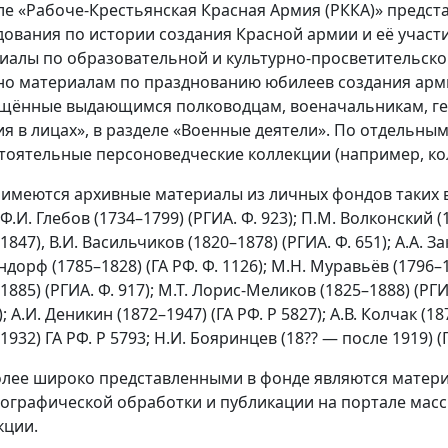
ле «Рабоче-Крестьянская Красная Армия (РККА)» предста
дования по истории создания Красной армии и её участи
иалы по образовательной и культурно-просветительско
но материалам по празднованию юбилеев создания арми
щённые выдающимся полководцам, военачальникам, ге
ия в лицах», в разделе «Военные деятели». По отдельн
тоятельные персоноведческие коллекции (например, колл
 имеются архивные материалы из личных фондов таких во
 Ф.И. Глебов (1734–1799) (РГИА. Ф. 923); П.М. Волконский (
1847), В.И. Васильчиков (1820–1878) (РГИА. Ф. 651); А.А. За
дорф (1785–1828) (ГА РФ. Ф. 1126); М.Н. Муравьёв (1796–1
1885) (РГИА. Ф. 917); М.Т. Лорис-Меликов (1825–1888) (РГИ
); А.И. Деникин (1872–1947) (ГА РФ. Р 5827); А.В. Колчак (1
1932) ГА РФ. Р 5793; Н.И. Бояринцев (18?? — после 1919) (Г
лее широко представленными в фонде являются матери
ографической обработки и публикации на портале масс
кции.