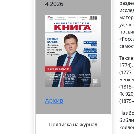
4 2026
разде
иссле
матер
уделе
посвя
«Росс
самос
Также
1774),
(1777–
Бенкен
(1815–
Ф. 920
Архив
(1875–
Наибо
библи
Подписка на журнал
колле