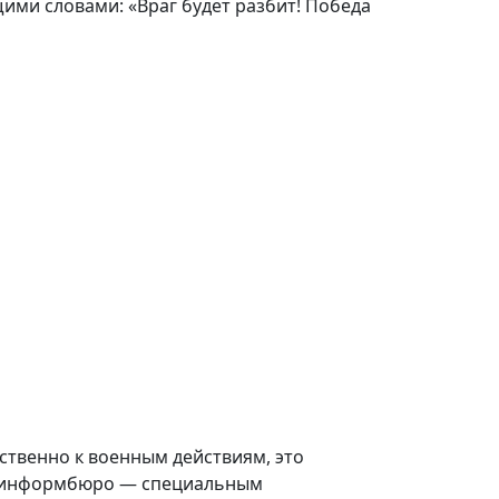
ми словами: «Враг будет разбит! Победа
ственно к военным действиям, это
Совинформбюро — специальным