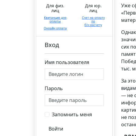
Уже с
Для физ.
Для юр.
лиц
лиц
«Перв
Квитанция для
Счет на оплату
матер
оплаты
по
б/н расчету
Онлайн оплата
Однак
значи
Вход
сих п
памят
Побед
Имя пользователя
тыс. 
За эт
видам
Пароль
— не 
инфор
карти
Запомнить меня
не по
остан
Войти