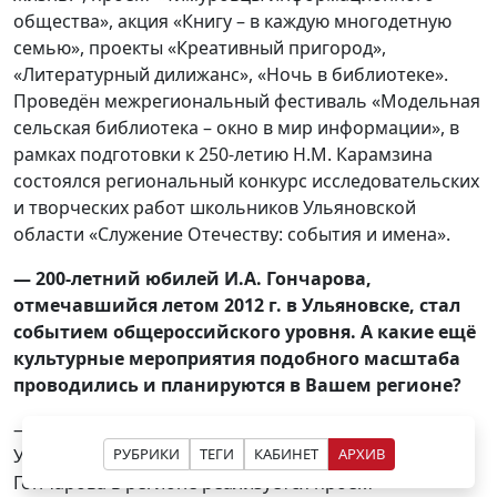
общества», акция «Книгу – в каждую многодетную
семью», проекты «Креативный пригород»,
«Литературный дилижанс», «Ночь в библиотеке».
Проведён межрегиональный фестиваль «Модельная
сельская библиотека – окно в мир информации», в
рамках подготовки к 250-летию Н.М. Карамзина
состоялся региональный конкурс исследовательских
и творческих работ школьников Ульяновской
области «Служение Отечеству: события и имена».
— 200-летний юбилей И.А. Гончарова,
отмечавшийся летом 2012 г. в Ульяновске, стал
событием общероссийского уровня. А какие ещё
культурные мероприятия подобного масштаба
проводились и планируются в Вашем регионе?
— В рамках Года культуры и национальной славы в
РУБРИКИ
ТЕГИ
КАБИНЕТ
АРХИВ
Ульяновской области и в честь 200-летия И.А.
Гончарова в регионе реализуется проект