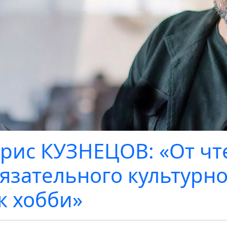
рис КУЗНЕЦОВ: «От чт
язательного культурно
к хобби»