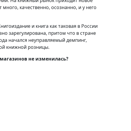
ний. На книжный рынок приходит новое
 много, качественно, осознанно, и у него
нигоиздание и книга как таковая в России
зно зарегулирована, притом что в стране
года начался неуправляемый демпинг,
ой книжной розницы.
-магазинов не изменилась?