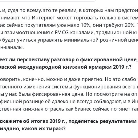
, и, судя по всему, это те реалии, в которых нам предст
онимают, что Интернет может торговать только в систем
е: сейчас покупателям уже мало 10%, они требуют 20%. 
ы взаимоотношения с FMCG-каналами, традиционной кн
 будет учиться управлять минимальной розничной цен
н-каналы.
ет ли перспективу разговор о фиксированной цене,
вской международной книжной ярмарки 2019 г.?
оворить, конечно, можно и даже приятно. Но это слабо
твенного изменения системы функционирования всего к
бы у нас была фиксированная цена. Но посмотрите на опы
фильной рознице её далеко не всегда соблюдают, и в Ин
ственная книжная отрасль как бизнес сейчас потянет 
скажите об итогах 2019 г., поделитесь результатам
издано, каков их тираж?