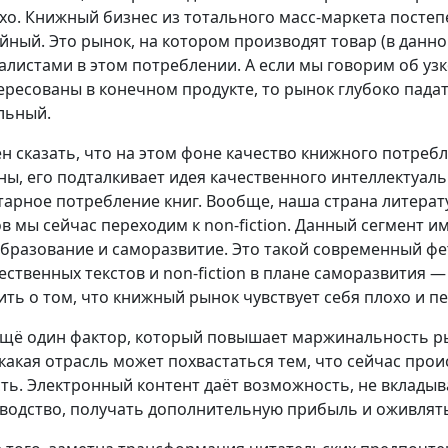
хо. Книжный бизнес из тотального масс-маркета постеп
йный. Это рынок, на котором производят товар (в данно
алистами в этом потреблении. А если мы говорим об уз
ересованы в конечном продукте, то рынок глубоко падат
льный.
н сказать, что на этом фоне качество книжного потребл
ны, его подталкивает идея качественного интеллектуальн
тарное потребление книг. Вообще, наша страна литерат
ов мы сейчас переходим к non-fiction. Данный сегмент 
бразование и саморазвитие. Это такой современный ф
ественных текстов и non-fiction в плане саморазвития 
ить о том, что книжный рынок чувствует себя плохо и пе
ещё один фактор, который повышает маржинальность ры
какая отрасль может похвастаться тем, что сейчас прои
сть. Электронный контент даёт возможность, не вкладыв
водство, получать дополнительную прибыль и оживлять