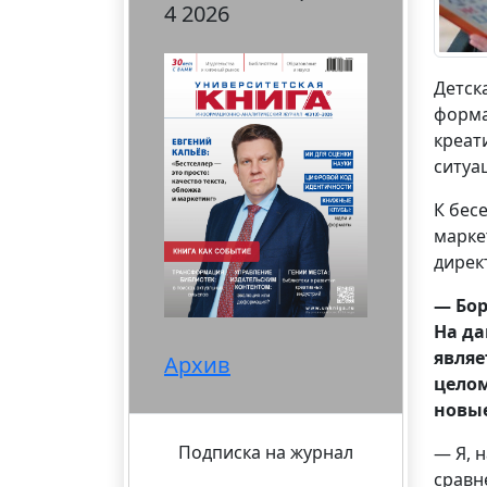
4 2026
Детск
форма
креат
ситуа
К бес
марке
дирек
— Бор
На да
являе
Архив
целом
новые
Подписка на журнал
— Я, 
сравн