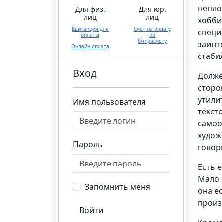
непло
Для физ.
Для юр.
лиц
лиц
хобби
Квитанция для
Счет на оплату
специ
оплаты
по
б/н расчету
заинт
Онлайн оплата
стаби
Вход
Долже
сторо
утили
Имя пользователя
текст
самоо
худож
Пароль
говор
Есть 
Мало 
Запомнить меня
она е
произ
Войти