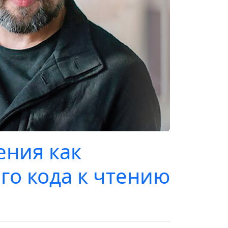
ения как
го кода к чтению