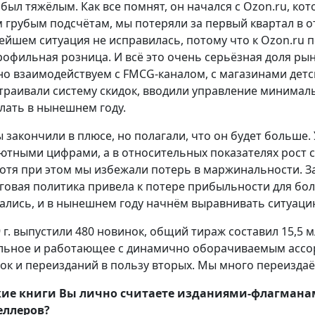
 был тяжёлым. Как все помнят, он начался с Ozon.ru, ко
 грубым подсчётам, мы потеряли за первый квартал в от
ейшем ситуация не исправилась, потому что к Ozon.ru
рофильная розница. И всё это очень серьёзная доля рын
но взаимодействуем с FMCG-каналом, с магазинами детск
траивали систему скидок, вводили управление миним
елать в нынешнем году.
ы закончили в плюсе, но полагали, что он будет больше.
ютными цифрами, а в относительных показателях рост с
Хотя при этом мы избежали потерь в маржинальности. 
говая политика привела к потере прибыльности для бол
ались, и в нынешнем году начнём выравнивать ситуаци
9 г. выпустили 480 новинок, общий тираж составил 15,5 
льное и работающее с динамично оборачиваемым ассо
ок и переизданий в пользу вторых. Мы много переизда
ие книги Вы лично считаете изданиями-флагманам
еллеров?