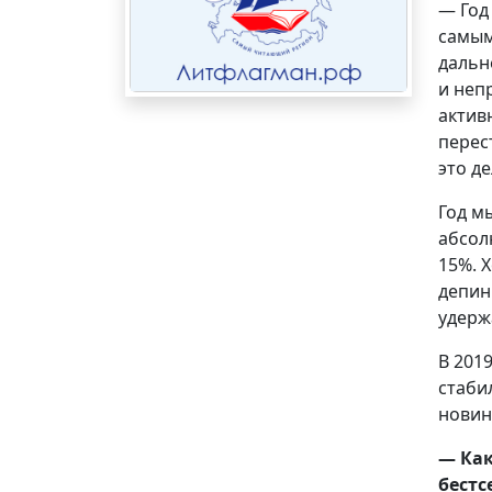
— Год
самым
дальн
и неп
актив
перес
это д
Год м
абсол
15%. 
депин
удерж
В 201
стаби
новин
— Как
бестс