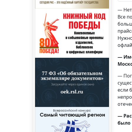
— Нет
Все п
больш
прайс
Нужно
офлай
— Име
Моско
— Пог
сущес
если 
непро
отече
— Рас
было 