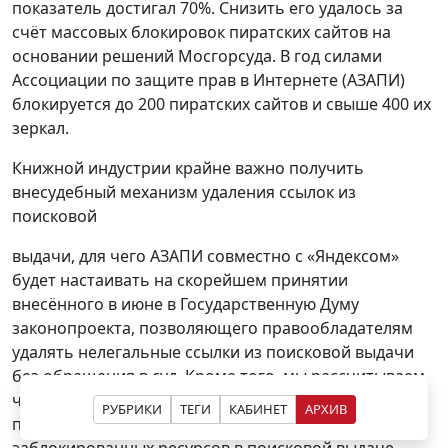
показатель достигал 70%. Снизить его удалось за
счёт массовых блокировок пиратских сайтов на
основании решений Мосгорсуда. В год силами
Ассоциации по защите прав в Интернете (АЗАПИ)
блокируется до 200 пиратских сайтов и свыше 400 их
зеркал.
Книжной индустрии крайне важно получить
внесудебный механизм удаления ссылок из
поисковой
выдачи, для чего АЗАПИ совместно с «Яндексом»
будет настаивать на скорейшем принятии
внесённого в июне в Государственную Думу
законопроекта, позволяющего правообладателям
удалять нелегальные ссылки из поисковой выдачи
без обращения в суд. Кроме того, мы рассчитываем,
что удастся выработать эффективный механизм,
РУБРИКИ
ТЕГИ
КАБИНЕТ
АРХИВ
препятствующий быстрой индексации зеркал
заблокированных ресурсов в поисковой выдаче.