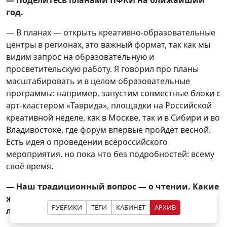
год.
— В планах — открыть креативно-образовательные
центры в регионах, это важный формат, так как мы
видим запрос на образовательную и
просветительскую работу. Я говорил про планы
масштабировать и в целом образовательные
программы: например, запустим совместные блоки с
арт-кластером «Таврида», площадки на Российской
креативной неделе, как в Москве, так и в Сибири и во
Владивостоке, где форум впервые пройдёт весной.
Есть идея о проведении всероссийского
мероприятия, но пока что без подробностей: всему
своё время.
— Наш традиционный вопрос — о чтении. Какие
жанры и форматы предпочитаете? Есть ли у Вас
РУБРИКИ
ТЕГИ
КАБИНЕТ
АРХИВ
любимые книги?