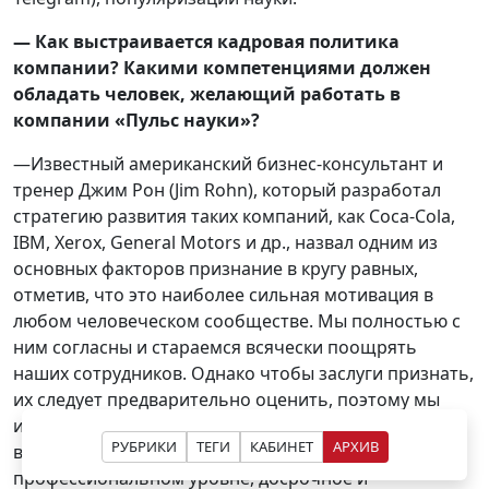
— Как выстраивается кадровая политика
компании? Какими компетенциями должен
обладать человек, желающий работать в
компании «Пульс науки»?
—Известный американский бизнес-консультант и
тренер Джим Рон (Jim Rohn), который разработал
стратегию развития таких компаний, как Coca-Cola,
IBM, Xerox, General Motors и др., назвал одним из
основных факторов признание в кругу равных,
отметив, что это наиболее сильная мотивация в
любом человеческом сообществе. Мы полностью с
ним согласны и стараемся всячески поощрять
наших сотрудников. Однако чтобы заслуги признать,
их следует предварительно оценить, поэтому мы
используем такие основные критерии, как
РУБРИКИ
ТЕГИ
КАБИНЕТ
АРХИВ
выполнение производственных поручений на
профессиональном уровне, досрочное и