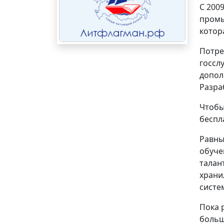
С 200
промы
котор
Потре
госсл
допол
Разра
Чтобы
беспл
Равны
обуче
талан
храни
систе
Пока 
больш