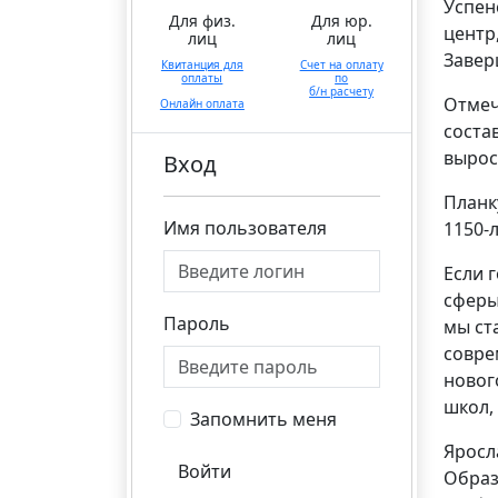
Успен
Для физ.
Для юр.
центр
лиц
лиц
Завер
Квитанция для
Счет на оплату
оплаты
по
б/н расчету
Отмеч
Онлайн оплата
соста
вырос
Вход
Планк
Имя пользователя
1150-
Если 
сферы
Пароль
мы ст
совре
новог
школ,
Запомнить меня
Яросл
Войти
Образ