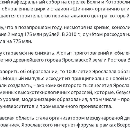
ский кафедральный собор на стрелке Волги и Которосл
, обновлённые цирк и стадион «Шинник» органично впи
шается строительство перинатального центра, который 
у, что в позапрошлом году, несмотря на кризис, консо
вил 2 млрд 175 млн рублей. В 2010 г., с учётом расходов
ла на 775 млн.
у стараемся не снижать. А опыт приготовлений к юбиле
летию древнейшего города Ярославской земли Ростова Ве
говорить об образовании, то 1000-летие Ярославля обо
. Мощный импульс исходит из принципиально новой мо
али создавать, – экономики второго тысячелетия Яросла
менных высокотехнологичных отраслей, которые, безус
о уровня, модернизации образования, в том числе – пр
 университетов и промышленного производства.
авская область стала организатором международной ди
ование», Ярославского интернет-форума в рамках Всер