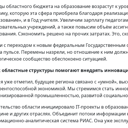
ды областного бюджета на образование возрастут к уро
ику, которую эта сфера приобрела благодаря реализац
зование», и в Год учителя. Увеличим зарплату педагогам
овательных учреждений, а также повысим объём ассиг
ования. Сэкономить решено на прочих затратах. Это, с
зи с переходом к новым федеральным Государственным
на пульсе. Перемены назрели, но отношение к ним долж
огическое сообщество обеспокоено ситуацией.
к областные структуры помогают внедрять иннова
 я уже отметил, будущее региона связано с «умной», вы
рентоспособной экономикой. Мы стремимся стать инно
низированной промышленностью, развитой социальной
тельство области инициировало IT-проекты в образова
ине и других отраслях. Объединит потоки информации
мационно-аналитическая система РИАС. Она уже эксплу