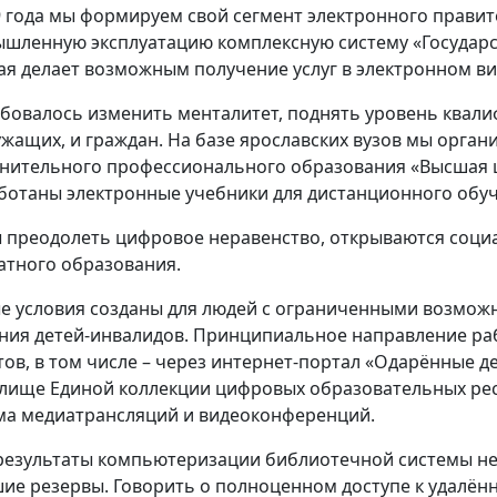
9 года мы формируем свой сегмент электронного правит
шленную эксплуатацию комплексную систему «Государст
ая делает возможным получение услуг в электронном ви
бовалось изменить менталитет, поднять уровень квали
ужащих, и граждан. На базе ярославских вузов мы орган
нительного профессионального образования «Высшая 
ботаны электронные учебники для дистанционного обуч
 преодолеть цифровое неравенство, открываются соци
атного образования.
е условия созданы для людей с ограниченными возмож
ния детей-инвалидов. Принципиальное направление ра
тов, в том числе – через интернет-портал «Одарённые д
лище Единой коллекции цифровых образовательных рес
ма медиатрансляций и видеоконференций.
результаты компьютеризации библиотечной системы не
ие резервы. Говорить о полноценном доступе к удалё