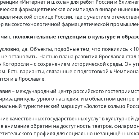
ренции «Интернет и школа» для ребят России и ближнег
нческая фармацевтическая олимпиада в январе нынешнег
цевтической столице России, где с участием отечестве
ер высокотехнологичной фармацевтической промышлен
чит, положительные тенденции в культуре и образ
условно, да. Объекты, подобные тем, что появились к 10
 не остановить. Частью плана развития Ярославля стал
у Которосли – с сохранением исторической среды. Он 
ом. Есть варианты, связанные с подготовкой к Чемпиона
тся и в Ярославле.
авия – международный центр российского гостеприимст
яризации культурного наследия: и в областном центре, и
нальный туристический маршрут «Золотое кольцо Росс
ние качественных государственных услуг в культурной 
е внимание обратим на доступность театров, филармон
етительского профиля для социально незащищённых ка