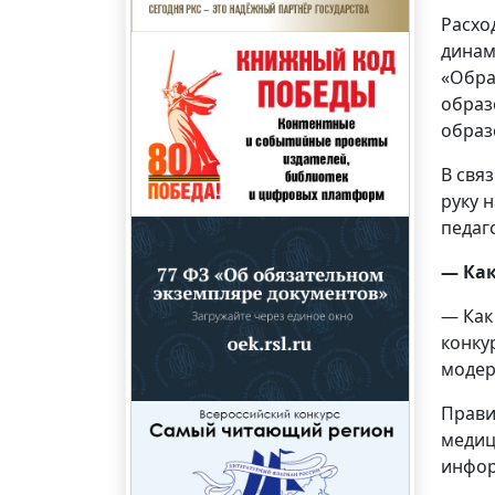
Расхо
динам
«Обра
образ
образ
В свя
руку 
педаг
— Ка
— Как
конку
модер
Прави
медиц
инфор