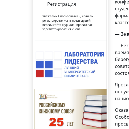
конфе
Регистрация
студе
фарма
Уважаемый пользователь, если вы
регистрировались в предыдущей
класт
версии сайта журнала, просим вас
зарегистрироваться снова.
— Зна
— Без
время
берег
совет
состоя
Яросл
попул
нацио
Оказа
Особо
просв