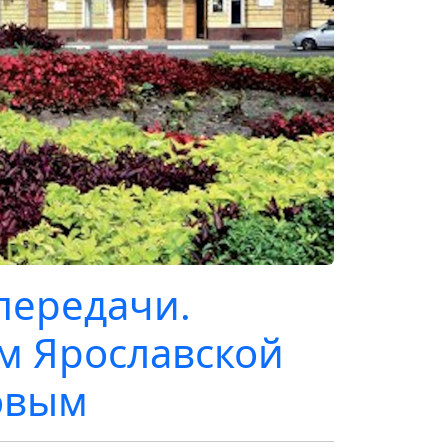
передачи.
м Ярославской
овым