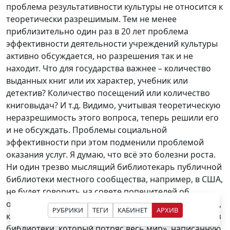
проблема результативности культуры не относится к
теоретически разрешимым. Тем не менее
приблизительно один раз в 20 лет проблема
эффективности деятельности учреждений культуры
активно обсуждается, но разрешения так и не
находит. Что для государства важнее – количество
выданных книг или их характер, учебник или
детектив? Количество посещений или количество
книговыдач? И т.д. Видимо, учитывая теоретическую
неразрешимость этого вопроса, теперь решили его
и не обсуждать. Проблемы социальной
эффективности при этом подменили проблемой
оказания услуг. Я думаю, что всё это болезни роста.
Ни один трезво мыслящий библиотекарь публичной
библиотеки местного сообщества, например, в США,
не будет говорить на совете попечителей об
оказанных им государственных услугах. Посмотрите,
РУБРИКИ
ТЕГИ
КАБИНЕТ
АРХИВ
к примеру, добрую книгу Вики Майрон «Дьюи. Кот из
библиотеки, который потряс весь мир», написанную