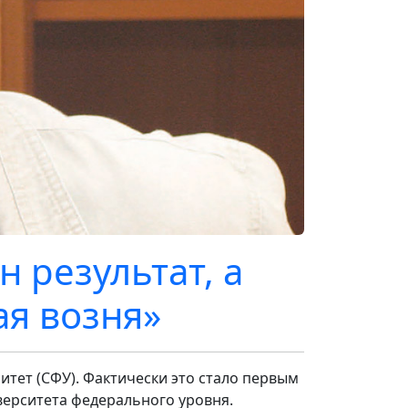
 результат, а
я возня»
итет (СФУ). Фактически это стало первым
верситета федерального уровня.