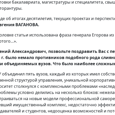
товки бакалавриата, магистратуры и специалитета, свы
торантуры.
еде об итогах десятилетия, текущих проектах и перспект
вгения ВАГАНОВА.
головке статьи использована фраза генерала Егорова из 
ртого…».
ений Александрович, позвольте поздравить Вас с п
6 г. было немало противников подобного рода слиян
и объединяемых вузов. Что было наиболее сложным
 объединил пять вузов, каждый из которых имел собств
венной структурой управления, уникальной корпоративн
рситет столкнулся с комплексными проблемами «наслед
роблемы условно делились на несколько блоков: нежел
траиваться на новые модели профессиональной саморе
евший имущественный комплекс, недостаточно эффекти
давателей и студентов, недооценка возможностей и пот