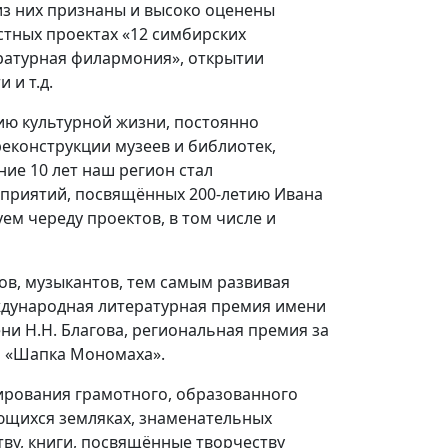
из них признаны и высоко оценены
стных проектах «12 симбирских
ературная филармония», открытии
 и т.д.
ию культурной жизни, постоянно
реконструкции музеев и библиотек,
ние 10 лет наш регион стал
приятий, посвящённых 200-летию Ивана
ем череду проектов, в том числе и
в, музыкантов, тем самым развивая
еждународная литературная премия имени
ни Н.Н. Благова, региональная премия за
а «Шапка Мономаха».
ирования грамотного, образованного
ающихся земляках, знаменательных
тву, книги, посвящённые творчеству