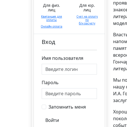
прояв
Для физ.
Для юр.
знако
лиц
лиц
литер
Квитанция для
Счет на оплату
оплаты
по
модел
б/н расчету
Онлайн оплата
Власт
Вход
напом
памят
всеро
Имя пользователя
Гонча
литер
Мы по
Пароль
нашу 
И.А. 
заслу
Запомнить меня
Хорош
покол
Войти
событ