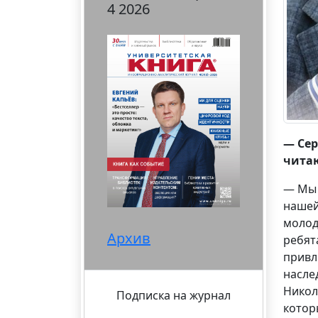
4 2026
— Сер
читаю
— Мы 
нашей
молод
Архив
ребят
привл
насле
Никол
Подписка на журнал
котор