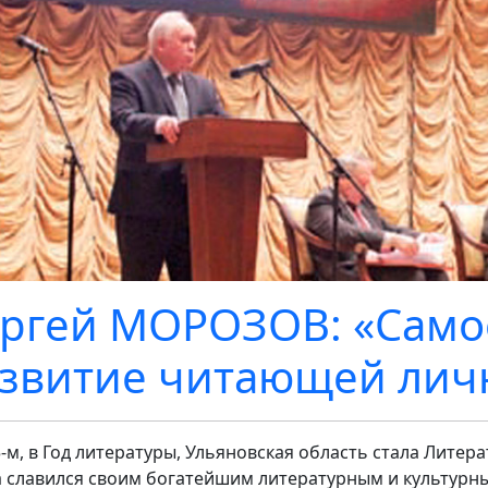
ргей МОРОЗОВ: «Самое
звитие читающей лич
5-м, в Год литературы, Ульяновская область стала Лите
а славился своим богатейшим литературным и культурн