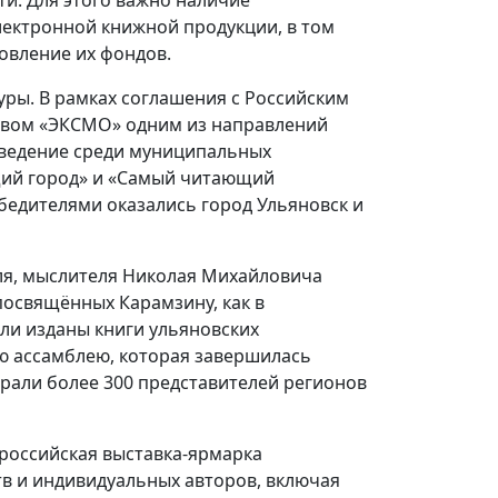
лектронной книжной продукции, в том
овление их фондов.
уры. В рамках соглашения с Российским
твом «ЭКСМО» одним из направлений
оведение среди муниципальных
щий город» и «Самый читающий
бедителями оказались город Ульяновск и
еля, мыслителя Николая Михайловича
освящённых Карамзину, как в
ыли изданы книги ульяновских
ю ассамблею, которая завершилась
рали более 300 представителей регионов
ероссийская выставка-ярмарка
тв и индивидуальных авторов, включая