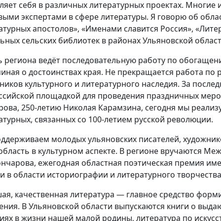
ляет себя в различных литературных проектах. Многие 
выми экспертами в сфере литературы. Я говорю об обла
атурных апостолов», «Именами славится Россия», «Лит
ьных сельских библиотек в районах Ульяновской области
ь региона ведёт последовательную работу по обогащен
иная о достоинствах края. Не прекращается работа по 
ников культурного и литературного наследия. За послед
ссийской площадкой для проведения праздничных меро
рова, 250-летию Николая Карамзина, сегодня мы реализу
атурных, связанных со 100-летием русской революции.
ддерживаем молодых ульяновских писателей, художнико
область в культурном аспекте. В регионе вручаются М
Гончарова, ежегодная областная поэтическая премия име
ги в области историографии и литературного творчеств
ая, качественная литература — главное средство форм
ения. В Ульяновской области выпускаются книги о выд
иях в жизни нашей малой родины, литература по искусс