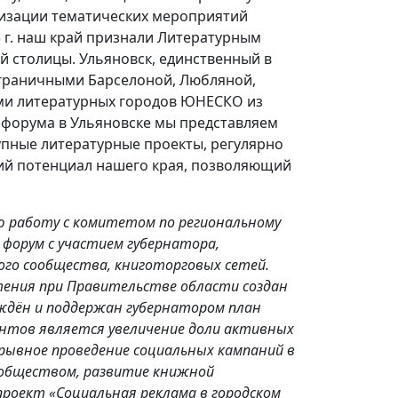
лизации тематических мероприятий
 г. наш край признали Литературным
й столицы. Ульяновск, единственный в
аграничными Барселоной, Любляной,
ями литературных городов ЮНЕСКО из
 форума в Ульяновске мы представляем
рупные литературные проекты, регулярно
ий потенциал нашего края, позволяющий
ю работу с комитетом по региональному
форум с участием губернатора,
го сообщества, книготорговых сетей.
ения при Правительстве области создан
ждён и поддержан губернатором план
ментов является увеличение доли активных
ерывное проведение социальных кампаний в
ообществом, развитие книжной
роект «Социальная реклама в городском