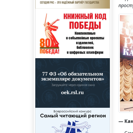
прост
— Как
— Сам