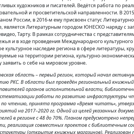
тливых художников и писателей. Ведётся работа по реа
овательной и просветительской направленности. В 2015
аном России, в 2016-м ему присвоен статус Литературно
е, является Литературным городом ЮНЕСКО наряду с з
видео, Тарту. В рамках сотрудничества с представител
ежья и в ходе проведения Международного культурного
ое культурное наследие региона в сфере литературы, к
зуемые на территории региона, культурно-экономическ
у заявить о себе на мировом уровне.
овская область – первый регион, который начал активну
тию РКС. В области был проведён региональный книжный 
тавителей органов исполнительной власти, библиотечно
истематизации работы по развитию инфраструктуры чт
 по чтению, принята программа «Время читать», утвер
риятий на 2017–2020 гг. Одной из целей указанных доку
елей в регионе с 48 до 70%. Планом предусмотрено непр
ти, реализация совместных проектов с библиотечным с
структуры (открытие книжных магазинов). Реализован п