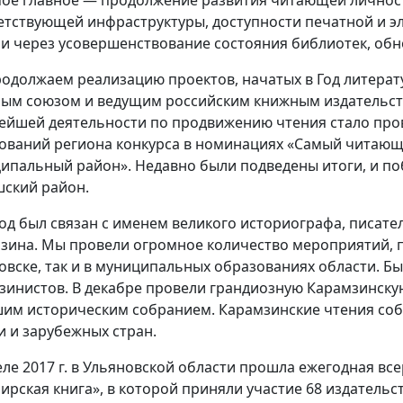
етствующей инфраструктуры, доступности печатной и э
 и через усовершенствование состояния библиотек, обн
одолжаем реализацию проектов, начатых в Год литерат
ым союзом и ведущим российским книжным издательс
ейшей деятельности по продвижению чтения стало пр
ований региона конкурса в номинациях «Самый читаю
ипальный район». Недавно были подведены итоги, и по
ский район.
год был связан с именем великого историографа, писат
зина. Мы провели огромное количество мероприятий, п
овске, так и в муниципальных образованиях области. Б
зинистов. В декабре провели грандиозную Карамзинску
им историческим собранием. Карамзинские чтения соб
и и зарубежных стран.
еле 2017 г. в Ульяновской области прошла ежегодная вс
ирская книга», в которой приняли участие 68 издательс