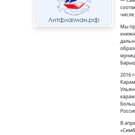
соотв
числе
Мы пр
книжн
дальн
образ
муниц
Барыш
2016 
Карам
Ульян
карам
Больш
Росси
В апр
«Симб