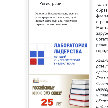
Регистрация
талан
образ
Уважаемый пользователь, если вы
флагм
регистрировались в предыдущей
версии сайта журнала, просим вас
стран
зарегистрироваться снова.
Монте
заруб
богат
реали
город
Ульян
разви
предс
Для с
Совет
мероп
читат
облас
инфра