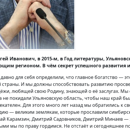
гей Иванович, в 2015-м, в Год литературы, Ульянов
щим регионом. В чём секрет успешного развития и
давно для себя определили, что главное богатство — э
 страны. И мы должны способствовать развитию просв
ёжи, любящей свою Родину, знающей о её заслугах. Мы 
а не покидали Ульяновскую область, чтобы наш край бы
екателен. Для этого много лет назад мы обратились к с
дию — великим землякам, которые прославили симбирск
ай Карамзин, Дмитрий Садовников, Дмитрий Минаев — э
ыми мы по праву гордимся. Не отстаёт и сегодняшнее по