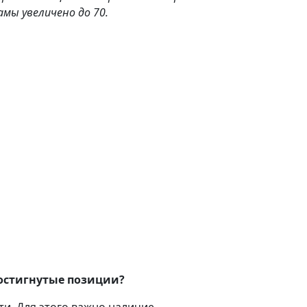
амы увеличено до 70.
достигнутые позиции?
и. Для этого важно наличие