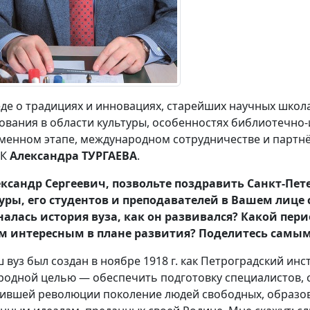
еде о традициях и инновациях, старейших научных школ
ования в области культуры, особенностях библиотечн
менном этапе, международном сотрудничестве и партнёр
иК
Александра ТУРГАЕВА
.
ксандр Сергеевич, позвольте поздравить Санкт-Пе
уры, его студентов и преподавателей в Вашем лице с
алась история вуза, как он развивался? Какой пе
м интересным в плане развития? Поделитесь сам
 вуз был создан в ноябре 1918 г. как Петроградский ин
родной целью — обеспечить подготовку специалистов, с
ившей революции поколение людей свободных, образо