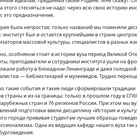
нным идеалам, преданных своей Родине. Мне скажут: сл
а этого стесняться не надо: через всю свою историю ин
с это предназначение.
ория была непростая; только названий мы поменяли дес
а: институт был и остаётся крупнейшим в стране центро
изаторов массовой культуры, специалистов в разных жан
но, особняком стоит в истории вуза период Великой От
нты, преподаватели и сотрудники института ушли на фро
лжали работу в блокадном Ленинграде и даже голодной в
алистов — библиотекарей и музееведов. Трудно переоце
о такие события и такие люди сформировали традиции на
ов страны и из-за границы: только в прошлом году в С
 зарубежных стран и 76 регионов России. При этом мы ву
влений подготовки ввели дисциплину «История и культу
ого города прививая студентам лучшие образцы поведе
ссионализма. Одна из ведущих кафедр нашего вуза так 
бурговедения.