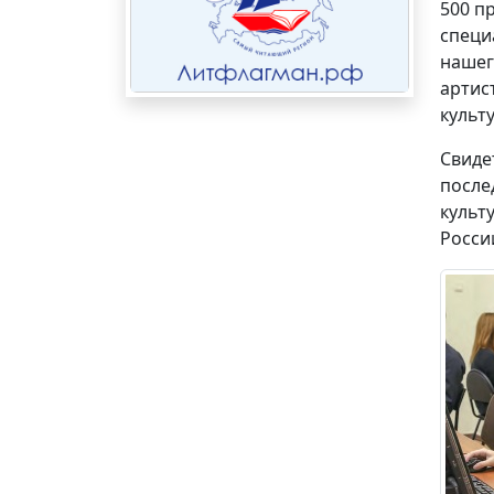
500 п
специ
нашег
артис
культ
Свиде
после
культ
Росси