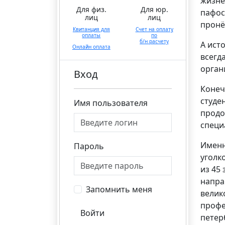
жизне
Для физ.
Для юр.
пафос
лиц
лиц
пронё
Квитанция для
Счет на оплату
оплаты
по
б/н расчету
А ист
Онлайн оплата
всегд
орган
Вход
Конеч
студе
Имя пользователя
продо
специ
Именн
Пароль
уголк
из 45
напра
Запомнить меня
велик
профе
Войти
петер