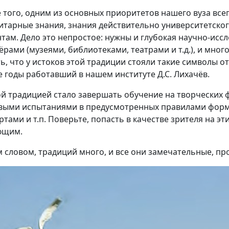
 того, одним из основных приоритетов нашего вуза все
итарные знания, знания действительно университетског
нтам. Дело это непростое: нужны и глубокая научно-иссл
ёрами (музеями, библиотеками, театрами и т.д.), и мног
ть, что у истоков этой традиции стояли такие символы о
е годы работавший в нашем институте Д.С. Лихачёв.
й традицией стало завершать обучение на творческих 
выми испытаниями в предусмотренных правилами форма
ртами и т.п. Поверьте, попасть в качестве зрителя на эт
ющим.
 словом, традиций много, и все они замечательные, п