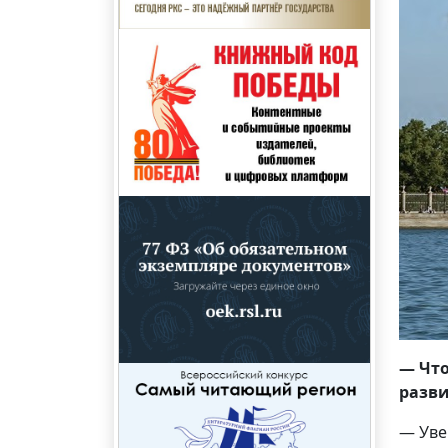
— Что
разв
— Уве