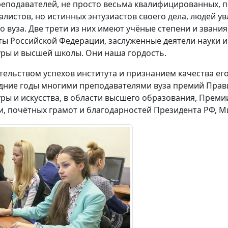
реподавателей, не просто весьма квалифицированных, 
алистов, но истинных энтузиастов своего дела, людей у
о вуза. Две трети из них имеют учёные степени и звания
ты Российской Федерации, заслуженные деятели науки и
уры и высшей школы. Они наша гордость.
тельством успехов института и признанием качества его
дние годы многими преподавателями вуза премий Прави
уры и искусства, в области высшего образования, Преми
и, почётных грамот и благодарностей Президента РФ, М