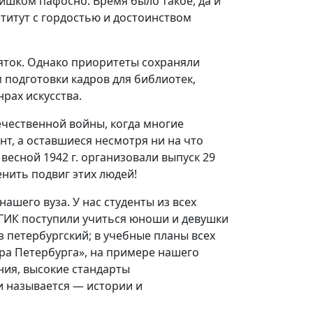
ишком пафосно. Время было такое, да и
ститут с гордостью и достоинством
яток. Однако приоритеты сохраняли
м подготовки кадров для библиотек,
рах искусства.
ечественной войны, когда многие
нт, а оставшиеся несмотря ни на что
есной 1942 г. организовали выпуск 29
нить подвиг этих людей!
шего вуза. У нас студенты из всех
ПбГИК поступили учиться юноши и девушки
з петербургский; в учебные планы всех
ра Петербурга», на примере нашего
ния, высокие стандарты
и называется — истории и