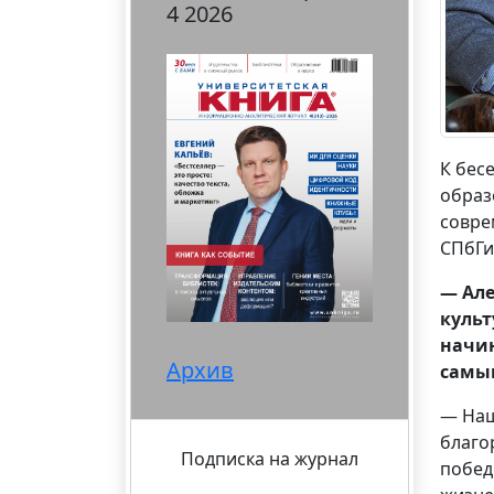
4 2026
К бес
образ
совре
СПбГ
— Але
культ
начин
Архив
самы
— Наш
благо
Подписка на журнал
побед