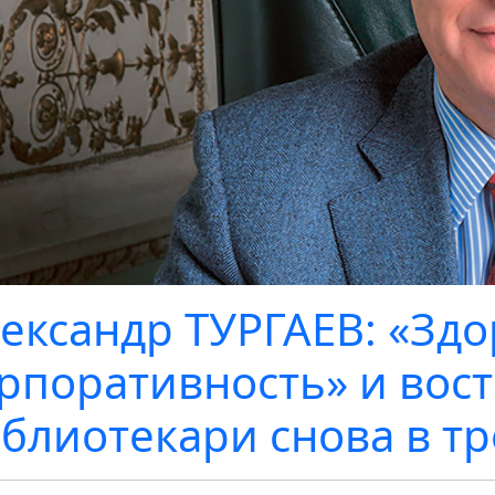
ександр ТУРГАЕВ: «Зд
рпоративность» и вос
блиотекари снова в т