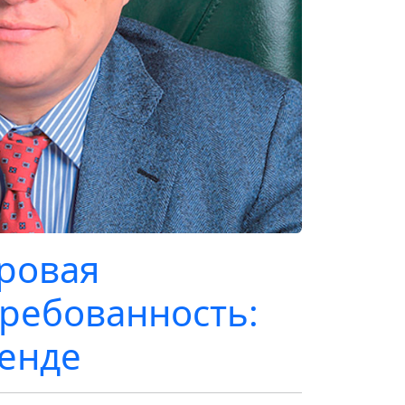
оровая
требованность:
ренде