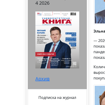
4 2026
Эльн
— 202
показ
панде
показ
Колич
вырос
Архив
покуп
Подписка на журнал