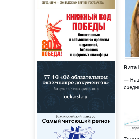
Вита
— Наш
средн