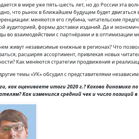
дается в мире уже пять-шесть лет, но до России эта вол
дно, что рынок в ближайшем будущем будет двигаться в
ренциации: меняются его глубина, читательские предп
ой аудиторией, формы доставки изданий. Да и экономич
ды во взаимодействии с партнёрами и в оптимизации м
 чем живут независимые книжные в регионах? Что позвол
ваться, расширяя ассортимент, привлекая новых читате
ности? Как меняются стратегии продвижения и реализа
 другие темы «УК» обсудил с представителями независи
ги, как оцениваете итоги 2020 г.? Какова динамика п
ателям? Как изменился средний чек и число позиций в