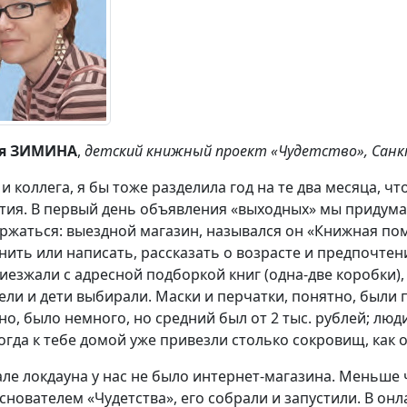
я ЗИМИНА
,
детский книжный проект «Чудетство», Санк
и коллега, я бы тоже разделила год на те два месяца, чт
тия. В первый день объявления «выходных» мы придума
ржаться: выездной магазин, назывался он «Книжная по
нить или написать, рассказать о возрасте и предпочтени
иезжали с адресной подборкой книг (одна-две коробки), 
ели и дети выбирали. Маски и перчатки, понятно, были п
но, было немного, но средний был от 2 тыс. рублей; лю
когда к тебе домой уже привезли столько сокровищ, как о
але локдауна у нас не было интернет-магазина. Меньше ч
снователем «Чудетства», его собрали и запустили. В онл