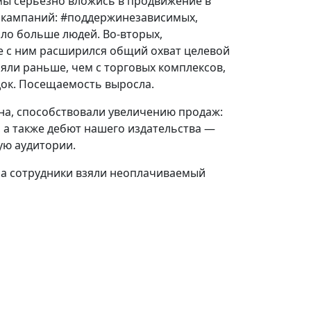
 мы серьёзно вложись в продвижение в
 кампаний: #поддержинезависимых,
ало больше людей. Во-вторых,
те с ним расширился общий охват целевой
яли раньше, чем с торговых комплексов,
док. Посещаемость выросла.
на, способствовали увеличению продаж:
 а также дебют нашего издательства —
ую аудитории.
на сотрудники взяли неоплачиваемый