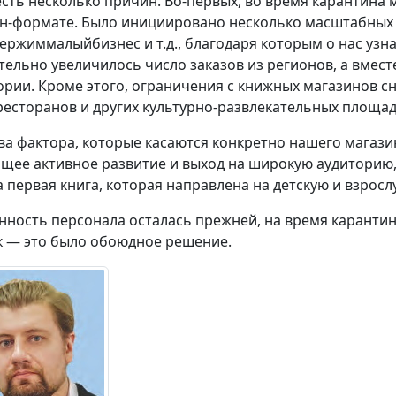
есть несколько причин. Во-первых, во время карантина
н-формате. Было инициировано несколько масштабных
ержиммалыйбизнес и т.д., благодаря которым о нас узн
тельно увеличилось число заказов из регионов, а вмес
ории. Кроме этого, ограничения с книжных магазинов сн
ресторанов и других культурно-развлекательных площа
ва фактора, которые касаются конкретно нашего магази
бщее активное развитие и выход на широкую аудиторию,
 первая книга, которая направлена на детскую и взросл
нность персонала осталась прежней, на время каранти
к — это было обоюдное решение.