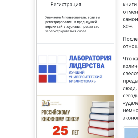
Регистрация
книги
отмен
Уважаемый пользователь, если вы
самои
регистрировались в предыдущей
80%.
версии сайта журнала, просим вас
зарегистрироваться снова.
После
отнош
Что к
колич
свёлс
преды
люди,
сегод
«удал
немно
эконо