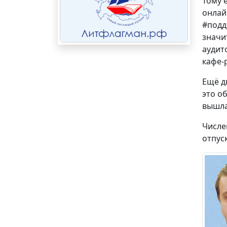
Тому 
онлай
#подд
значи
аудит
кафе-
Ещё д
это о
вышла
Числе
отпус