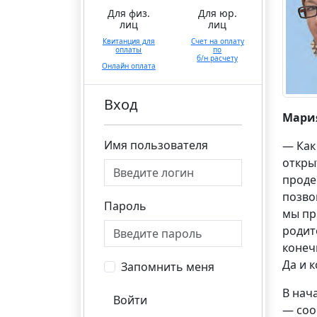
Для физ.
Для юр.
лиц
лиц
Квитанция для
Счет на оплату
оплаты
по
б/н расчету
Онлайн оплата
Вход
Мари
Имя пользователя
— Как 
откры
проде
позво
Пароль
мы пр
родит
конеч
Да и 
Запомнить меня
В нач
Войти
— соо