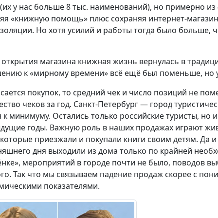
 (их у нас больше 8 тыс. наименований), но примерно из
яя «книжную помощь» плюс сохраняя интернет-магазин
золяции. Но хотя усилий и работы тогда было больше, ч
 открытия магазина книжная жизнь вернулась в традиц
ению к «мирному времени» всё ещё был поменьше, но у
асается покупок, то средний чек и число позиций не пом
ество чеков за год. Санкт-Петербург — город туристичес
я к минимуму. Остались только российские туристы, но 
дущие годы. Важную роль в наших продажах играют жи
 которые приезжали и покупали книги своим детям. Да 
няшнего дня выходили из дома только по крайней необх
ёнке», мероприятий в городе почти не было, поводов в
го. Так что мы связываем падение продаж скорее с пон
мическими показателями.