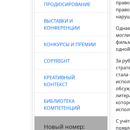
право
ПРОДЮСИРОВАНИЕ
право
наруш
ВЫСТАВКИ И
КОНФЕРЕНЦИИ
Однак
могли
фильм
КОНКУРСЫ И ПРЕМИИ
одной
За ру
COPYRIGHT
страт
стала
КРЕАТИВНЫЙ
испол
КОНТЕКСТ
обсуж
литер
БИБЛИОТЕКА
котор
КОМПЕТЕНЦИЙ
испол
С учё
Новый номер:
появл