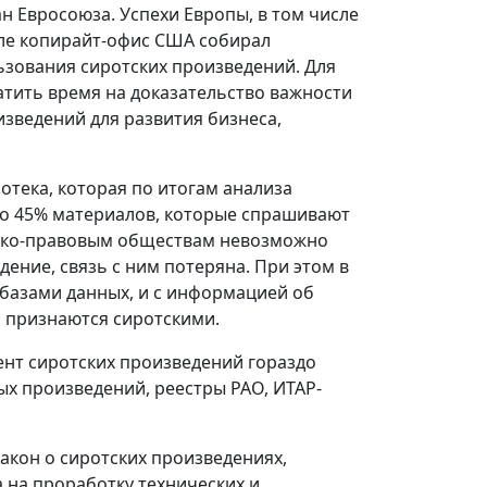
н Евросоюза. Успехи Европы, в том числе
еле копирайт-офис США собирал
зования сиротских произведений. Для
атить время на доказательство важности
зведений для развития бизнеса,
тека, которая по итогам анализа
то 45% материалов, которые спрашивают
орско-правовым обществам невозможно
ение, связь с ним потеряна. При этом в
с базами данных, и с информацией об
й признаются сиротскими.
ент сиротских произведений гораздо
ных произведений, реестры РАО, ИТАР-
акон о сиротских произведениях,
 на проработку технических и