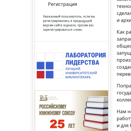
Регистрация
техно
сдела
Уважаемый пользователь, если вы
и арх
регистрировались в предыдущей
версии сайта журнала, просим вас
зарегистрироваться снова.
Как р
запра
общес
запущ
произ
созда
перев
Попра
госуд
колле
Нам н
работ
и для