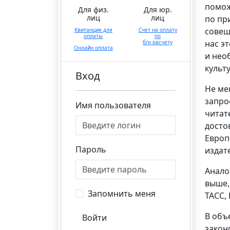
помож
Для физ.
Для юр.
лиц
лиц
по пр
совещ
Квитанция для
Счет на оплату
оплаты
по
нас э
б/н расчету
Онлайн оплата
и нео
культу
Вход
Не ме
запро
Имя пользователя
читат
досто
Европ
Пароль
издат
Анало
выше,
Запомнить меня
ТАСС,
В объ
Войти
закон