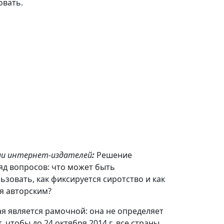
овать.
ии интернет-издателей
:
Решение
яд вопросов: что может быть
льзовать, как фиксируется сиротство и как
ся авторским?
ая является рамочной: она не определяет
 чтобы до 24 октября 2014 г. все страны,