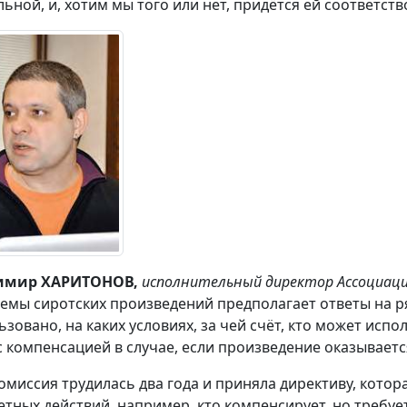
льной, и, хотим мы того или нет, придётся ей соответств
имир ХАРИТОНОВ,
исполнительный директор Ассоциац
емы сиротских произведений предполагает ответы на р
ьзовано, на каких условиях, за чей счёт, кто может испо
с компенсацией в случае, если произведение оказывает
омиссия трудилась два года и приняла директиву, котор
етных действий, например, кто компенсирует, но требует,