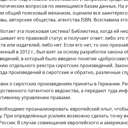
логических вопросов по имеющимся базам данных. На эт
ли общий поисковый механизм, оценили все заинтересо
ивы, авторские общества, агентства ISBN. Возглавила это
аботает эта поисковая система? Библиотека, когда ей н
шивает его правовой статус и получает ответ: либо это 
тв или издателей, либо нет. Если его нет, то оно призна
енный в 2012 г., был взят за основу разработки закона 
ведений, в который было введено понятие «добросовес
нию отдельного реестра сиротских произведений. Зако
ода произведений в сиротские и обратно, различные сл
вки о сиротских произведениях приняты в Германии. Ре
арственного патентного ведомства, а передают туда и
ктивному управлению правами.
еобходимо проанализировать европейский опыт, чтобы
у. При определённых усилиях возможно сделать точку в
 России. В случае совмещения европейского и американс