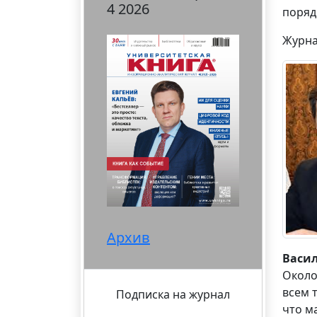
4 2026
поряд
Журна
Архив
Васи
Около
всем 
Подписка на журнал
что м