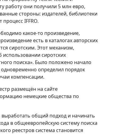
у работу они получили 5 млн евро,
ванные стороны: издателей, библиотеки
т процесс IFFRO.
еобходимо какое-то произведение,
произведение есть в каталогах авторских
ётся сиротским. Этот механизм,
об использовании сиротских
тного поиска». Было положено начало
н одновременно определил порядок
учаи компенсации.
естр размещён на сайте
нформацию немецкие общества по
 выработать общий подход и начинать
хода в общеевропейскую систему поиска
кого реестров система становится