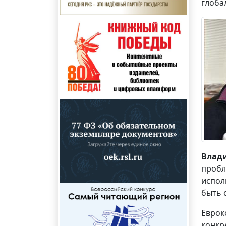
глоба
Влад
пробл
испол
быть 
Еврок
конкр