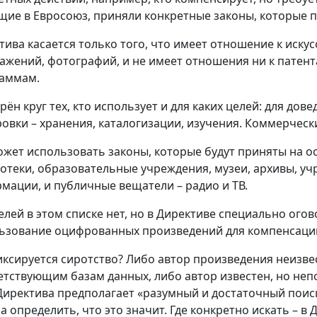
щие в Евросоюз, приняли конкретные законы, которые 
тива касается только того, что имеет отношение к искусс
ажений, фотографий, и не имеет отношения ни к патен
аммам.
рён круг тех, кто использует и для каких целей: для дов
овки – хранения, каталогизации, изучения. Коммерчески
ожет использовать законы, которые будут приняты на 
отеки, образовательные учреждения, музеи, архивы, уч
мации, и публичные вещатели – радио и ТВ.
елей в этом списке нет, но в Директиве специально ог
ьзование оцифрованных произведений для компенсации
иксируется сиротство? Либо автор произведения неизвес
етствующим базам данных, либо автор известен, но непон
Директива предполагает «разумный и достаточный поиск
а определить, что это значит. Где конкретно искать – в 