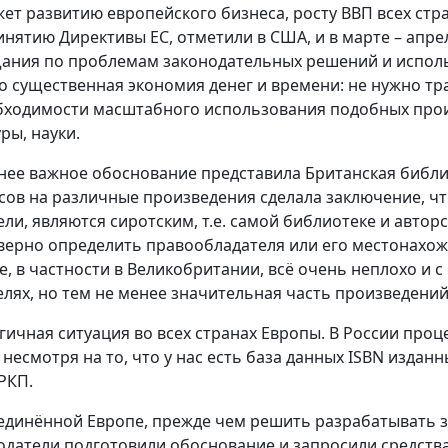
ет развитию европейского бизнеса, росту ВВП всех стра
инятию Директивы ЕС, отметили в США, и в марте – апр
ания по проблемам законодательных решений и исполь
то существенная экономия денег и времени: не нужно тр
бходимости масштабного использования подобных прои
ры, науки.
нее важное обоснование представила Британская библио
сов на различные произведения сделала заключение, ч
ели, являются сиротским, т.е. самой библиотеке и авт
верно определить правообладателя или его местонахожд
е, в частности в Великобритании, всё очень неплохо и 
елях, но тем не менее значительная часть произведени
гичная ситуация во всех странах Европы. В России проц
 несмотря на то, что у нас есть база данных ISBN издан
 РКП.
единённой Европе, прежде чем решить разрабатывать з
одатели подготовили обоснование и запросили средства