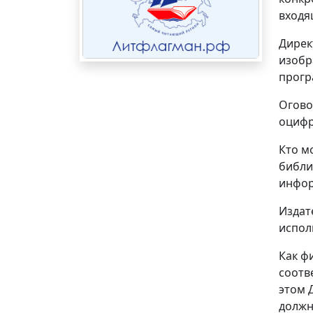
входя
Дирек
изобр
прогр
Огово
оцифр
Кто м
библи
инфор
Издат
испол
Как ф
соотв
этом 
должн