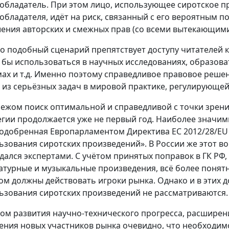
обладатель. При этом лицо, использующее сиротское п
обладателя, идёт на риск, связанный с его вероятным п
ения авторских и смежных прав (со всеми вытекающими
о подобный сценарий препятствует доступу читателей 
 бы использоваться в научных исследованиях, образов
ах и т.д. Именно поэтому справедливое правовое реше
 из серьёзных задач в мировой практике, регулирующей
бежом поиск оптимальной и справедливой с точки зрени
егии продолжается уже не первый год. Наиболее значи
 одобренная Европарламентом Директива ЕС 2012/28/EU
ьзования сиротских произведений». В России же этот во
дался экспертами. С учётом принятых поправок в ГК РФ,
атурные и музыкальные произведения, всё более понят
ом должны действовать игроки рынка. Однако и в этих 
ьзования сиротских произведений не рассматриваются.
том развития научно-технического прогресса, расширен
ения новых участников рынка очевидно, что необходим