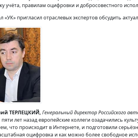
ку учёта, правилам оцифровки и добросовестного испо
л «УК» пригласил отраслевых экспертов обсудить актуа
лий ТЕРЛЕЦКИЙ
,
Генеральный директор Российского ав
 пяти лет назад европейские коллеги озадачились куль
тем, что происходит в Интернете, и подготовили серьёзн
асштабная оцифровка и как можно более свободное ис