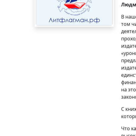
Людм
В наш
том ч
деяте
прохо
издат
«урон
предла
издат
единс
финан
на эт
закон
С кни
котор
Что к
высок