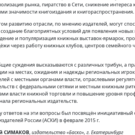
олизация рынка, пиратство в Сети, снижение интереса
ями значимости книгоиздания и книгораспространения.
том развитию отрасли, по мнению издателей, могут спо
 создание благоприятных условий для появления новых 
дение и популяризация книжных выставок-ярмарок, проп
ёжи через работу книжных клубов, центров семейного ч
бщие суждения высказываются с различных трибун, а пр
ции на местах, ожидания и надежды региональных игрок
елей с местными органами власти, отраслевыми регуля
ельств с федеральными сетями и местным книжным ри
ами власти книжной торговли и повышение уровня про
нала региональных издательств.
у ответов на эти вопросы был посвящён инициативный
издателей России (АСКИ) в феврале 2015 г.
ей СИМАКОВ
,
издательство «Баско», г. Екатеринбург