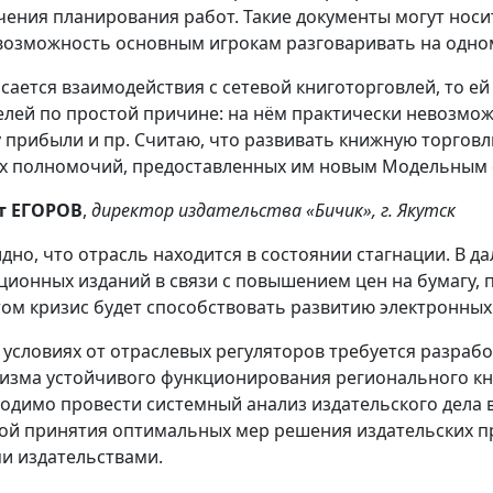
чения планирования работ. Такие документы могут носи
возможность основным игрокам разговаривать на одном
асается взаимодействия с сетевой книготорговлей, то 
елей по простой причине: на нём практически невозмо
 прибыли и пр. Считаю, что развивать книжную торговл
х полномочий, предоставленных им новым Модельным 
т ЕГОРОВ
,
директор издательства «Бичик», г. Якутск
дно, что отрасль находится в состоянии стагнации. В 
ционных изданий в связи с повышением цен на бумагу, 
том кризис будет способствовать развитию электронных 
х условиях от отраслевых регуляторов требуется разраб
изма устойчивого функционирования регионального кн
одимо провести системный анализ издательского дела в
ой принятия оптимальных мер решения издательских пр
и издательствами.