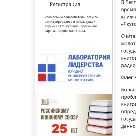
В Рес
Регистрация
время
книжн
Уважаемый пользователь, если вы
регистрировались в предыдущей
«Якут
версии сайта журнала, просим вас
зарегистрироваться снова.
Счита
малот
госуд
книго
радиок
Олег
Больш
пробл
книго
опред
госуд
данно