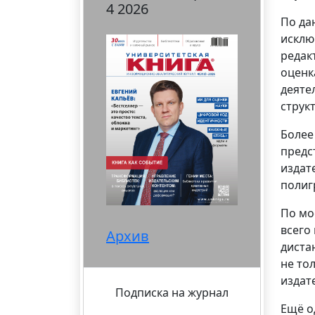
4 2026
По да
исклю
редак
оценк
деяте
струк
Более
предс
издат
полиг
По мо
всего
Архив
диста
не то
издат
Подписка на журнал
Ещё о