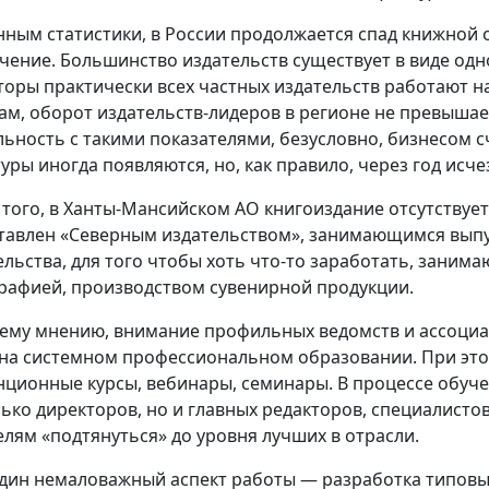
нным статистики, в России продолжается спад книжной 
чение. Большинство издательств существует в виде одн
торы практически всех частных издательств работают н
ам, оборот издательств-лидеров в регионе не превышае
льность с такими показателями, безусловно, бизнесом с
туры иногда появляются, но, как правило, через год исче
 того, в Ханты-Мансийском АО книгоиздание отсутствуе
тавлен «Северным издательством», занимающимся выпус
ельства, для того чтобы хоть что-то заработать, занима
рафией, производством сувенирной продукции.
ему мнению, внимание профильных ведомств и ассоци
 на системном профессиональном образовании. При эт
нционные курсы, вебинары, семинары. В процессе обуче
лько директоров, но и главных редакторов, специалисто
елям «подтянуться» до уровня лучших в отрасли.
дин немаловажный аспект работы — разработка типовых