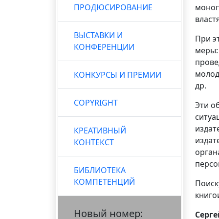
ПРОДЮСИРОВАНИЕ
моноп
власт
ВЫСТАВКИ И
При э
КОНФЕРЕНЦИИ
меры:
прове
молод
КОНКУРСЫ И ПРЕМИИ
др.
COPYRIGHT
Эти о
ситуа
издат
КРЕАТИВНЫЙ
издат
КОНТЕКСТ
орган
персо
БИБЛИОТЕКА
КОМПЕТЕНЦИЙ
Поиск
книго
Новый номер:
Серг