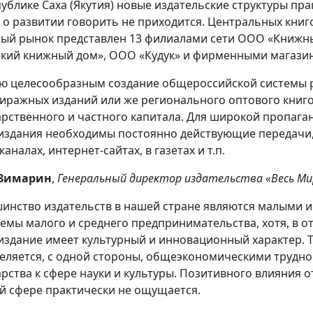
публике Саха (Якутия) новые издательские структуры пра
 о развитии говорить не приходится. Центральных книг
ый рынок представлен 13 филиалами сети ООО «Книжны
ский книжный дом», ООО «Кудук» и фирменными магазин
ю целесообразным создание общероссийской системы 
иражных изданий или же регионального оптового книго
арственного и частного капитала. Для широкой пропаг
издания необходимы постоянно действующие передачи, 
аналах, интернет-сайтах, в газетах и т.п.
 Зимарин
,
Генеральный директор издательства «Весь Мир
инство издательств в нашей стране являются малыми 
емы малого и среднего предпринимательства, хотя, в от
издание имеет культурный и инновационный характер. Т
еляется, с одной стороны, общеэкономическими трудно
арства к сфере науки и культуры. Позитивного влияния 
й сфере практически не ощущается.