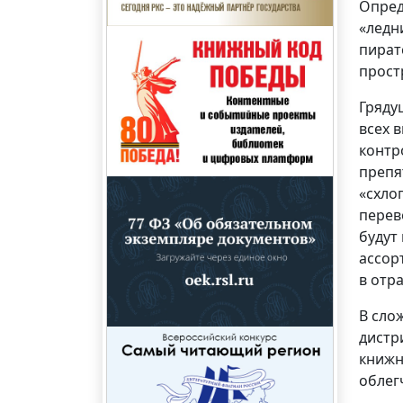
Опред
«ледн
пират
прост
Гряду
всех 
контр
препя
«схло
перев
будут
ассор
в отр
В сло
дистр
книжн
облег