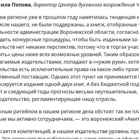
ила Попова
,
директор Центра духовного возрождения Че
ем регионе уже в прошлом году наметилась тенденция к
исле нашего, не были поддержаны, а книги, отобранны
льности администрации Воронежской области, согласн
дить конкурсные процедуры, чтобы быть изданными за с
ельств нет никаких перспектив, потому что в торгах уча
ить» цены ниже всех возможных уровней. Таким образо
гаемые издательствами, попадают в «чужие руки», хотя в 
ельства есть исключительные права на какое-либо прои
твенный поставщик. Однако этот пункт не принимается 
сируется издание одной-двух книг. А без бюджетной под
от и следующий годы прогнозы весьма неутешительные, 
одательство, регламентирующее нашу отрасль.
жным ритейлом в нашем регионе дела обстоят так же пл
ым мы активно сотрудничаем, — это воронежский «Амит
асается компетенций, в нашем издательстве уровень п
. Это отмечают все работающие с нами авторы и официа