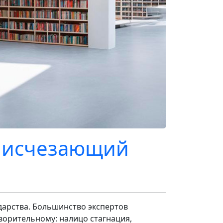
: исчезающий
дарства. Большинство экспертов
ворительному: налицо стагнация,