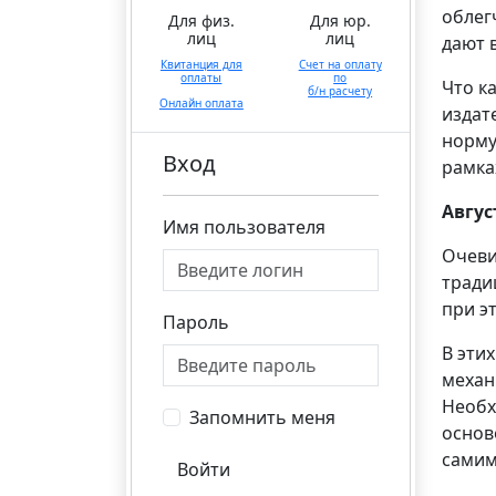
облег
Для физ.
Для юр.
лиц
лиц
дают 
Квитанция для
Счет на оплату
оплаты
по
Что к
б/н расчету
Онлайн оплата
издат
норму
Вход
рамка
Авгус
Имя пользователя
Очеви
тради
при э
Пароль
В эти
механ
Необх
Запомнить меня
основ
самим
Войти