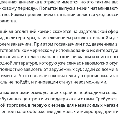
елённая динамика в отрасли имеется, но это тактика в
иковому периоду». Попытки выпуска э-книг наталкиваю
ство. Ярким проявлением стагнации является уход росс
ранства.
щий многолетний кризис скажется на издательской сфе
видов литературы, за исключением развлекательной и де
олем заказчика. При этом госзаказчики под давлением 
тствовать коммерческому использованию их литературы
пыванию» интеллектуального книгоиздания и книготорго
одной литературе, которую уже сейчас невозможно оку
 полностью зависеть от зарубежных субсидий со всеми
тимента. А это означает окончательную провинциализа
асль не пойдёт, и инновации станут невозможными.
жных экономических условиях крайне необходимы созда
ибутивных центров и их поддержка льготами. Требуется
ой торговли, в первую очередь для независимых магазин
чённое налогообложение для малых и микропредприяти