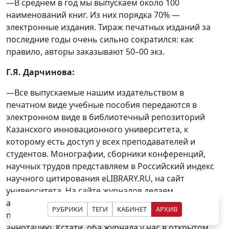
—В среднем в год мы выпускаем около 100
наименований книг. Из них порядка 70% —
электронные издания. Тираж печатных изданий за
последние годы очень сильно сократился: как
правило, авторы заказывают 50–00 экз.
Г
.
Я
.
Дарчинова:
—Все выпускаемые нашим издательством в
печатном виде учебные пособия передаются в
электронном виде в библиотечный репозиторий
Казанского инновационного университета, к
которому есть доступ у всех преподавателей и
студентов. Монографии, сборники конференций,
научных трудов представляем в Российский индекс
научного цитирования eLIBRARY.RU, на сайт
университета. На сайте журналов делаем
аудиосопровождение к каждой статье, которое
РУБРИКИ
ТЕГИ
КАБИНЕТ
АРХИВ
позволяет прослушать название публикации и её
аннотацию. Кстати, оба журнала у нас в открытом