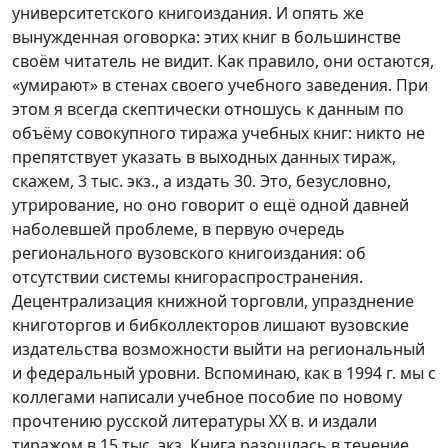
университетского книгоиздания. И опять же
вынужденная оговорка: этих книг в большинстве
своём читатель не видит. Как правило, они остаются,
«умирают» в стенах своего учебного заведения. При
этом я всегда скептически отношусь к данным по
объёму совокупного тиража учебных книг: никто не
препятствует указать в выходных данных тираж,
скажем, 3 тыс. экз., а издать 30. Это, безусловно,
утрирование, но оно говорит о ещё одной давней
наболевшей проблеме, в первую очередь
регионального вузовского книгоиздания: об
отсутствии системы книгораспространения.
Децентрализация книжной торговли, упразднение
книготоргов и бибколлекторов лишают вузовские
издательства возможности выйти на региональный
и федеральный уровни. Вспоминаю, как в 1994 г. мы с
коллегами написали учебное пособие по новому
прочтению русской литературы XX в. и издали
тиражом в 15 тыс. экз. Книга разошлась в течение