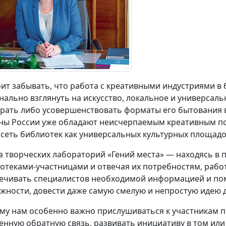
оит забывать, что работа с креативными индустриями в
нально взглянуть на искусство, локальное и универсальн
рать либо усовершенствовать форматы его бытования 
ны России уже обладают неисчерпаемым креативным по
 сеть библиотек как универсальных культурных площадо
а творческих лабораторий «Гений места» — находясь в 
отеками-участницами и отвечая их потребностям, рабо
ечивать специалистов необходимой информацией и пом
жности, довести даже самую смелую и непростую идею 
му нам особенно важно прислушиваться к участникам пр
енную обратную связь, развивать инициативу в том или