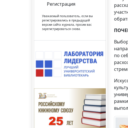
Регистрация
расск
участ
Уважаемый пользователь, если вы
обрат
регистрировались в предыдущей
версии сайта журнала, просим вас
зарегистрироваться снова.
ПОЧЕ
Выбор
напра
по се
расхо
стрем
Искус
культ
униве
рамки
выпол