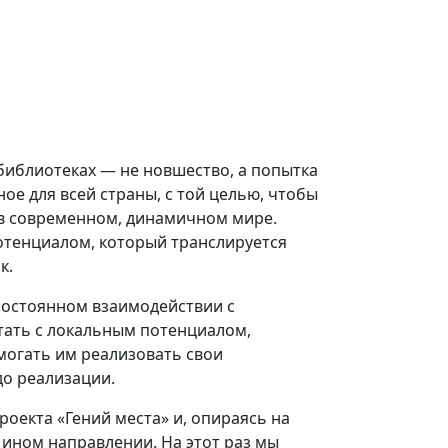
 библиотеках — не новшество, а попытка
ое для всей страны, с той целью, чтобы
в современном, динамичном мире.
тенциалом, который транслируется
к.
постоянном взаимодействии с
тать с локальным потенциалом,
огать им реализовать свои
до реализации.
оекта «Гений места» и, опираясь на
 ином направлении. На этот раз мы