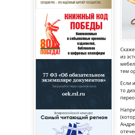
Скаже
из эс
мебел
тем о
Если 
то ди
перео
Напри
(кото
Андре
отече