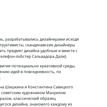
нь, разрабатывались дизайнерами исходя
нструктивисты, скандинавские дизайнеры
ать предмет дизайна удобным и вместе с
телефон-лобстер Сальвадора Дали).
звития потенциально креативной среды,
ению идей в повседневность, по
.
ана Шишкина и Константина Савицкого
а советским художником Мануилом
разом, классический образец
егося дизайна, знакомого каждому из