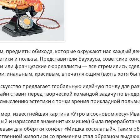
м, предметы обихода, которые окружают нас каждый де
тетики и пользы. Представители Баухауса, советские ко
и или французские сюрреалисты — все стремились сдел
ригинальным, красивым, впечатляющим (взять хотя бы 
искусство предлагает глобальную идейную почву для ра
зайн ставит перед творческой командой задачу по внедр
смыслению эстетики с точки зрения прикладной пользы
мер, известнейшая картина «Утро в сосновом лесу» Ив
рый и нарисовал знаменитых мишек) была переработан
евым для обёртки конфет «Мишка косолапый». Таким об
ственной живописи со временем стал образцом выдающ