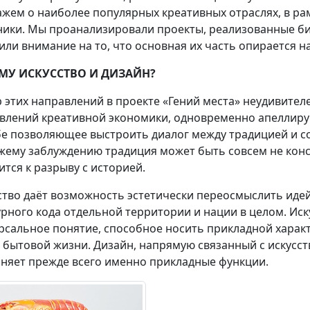
ажем о наиболее популярных креативных отраслях, в ра
ники. Мы проанализировали проекты, реализованные би
или внимание на то, что основная их часть опирается на
МУ ИСКУССТВО И ДИЗАЙН?
 этих направлений в проекте «Гений места» неудивителе
влений креативной экономики, одновременно апеллирующе
бе позволяющее выстроить диалог между традицией и с
жему заблуждению традиция может быть совсем не конс
ится к разрыву с историей.
ство даёт возможность эстетически переосмыслить иде
урного кода отдельной территории и нации в целом. Ис
рсальное понятие, способное носить прикладной характ
 бытовой жизни. Дизайн, напрямую связанный с искусст
няет прежде всего именно прикладные функции.