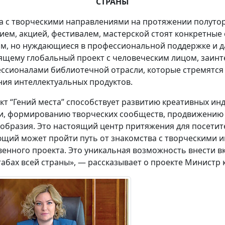
СТРАНЫ
а с творческими направлениями на протяжении полутора
ием, акцией, фестивалем, мастерской стоят конкретны
м, но нуждающиеся в профессиональной поддержке и да
ящему глобальный проект с человеческим лицом, заинт
ссионалами библиотечной отрасли, которые стремятся
ния интеллектуальных продуктов.
кт “Гений места” способствует развитию креативных инд
и, формированию творческих сообществ, продвижению 
образия. Это настоящий центр притяжения для посетител
щий может пройти путь от знакомства с творческими и
венного проекта. Это уникальная возможность внести вк
абах всей страны», — рассказывает о проекте Министр