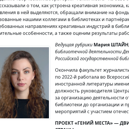
ссказывали о том, как устроена креативная экономика,
вления в ней выделяются, обращали внимание на фонды
зованные нашими коллегами в библиотеках и партнёрам
ебованных направлениях креативных индустрий в библиот
ительные особенности, а также оценим результаты работ
Ведущая рубрики
Мария ШТАЙН
библиотечной деятельности Де
Российской государственной библ
Окончила факультет журналистик
по 2022-й работала во Всеросс
иностранной литературы имени М
должность руководителя Центра
за организацию деятельности о
библиотеки до организации и п
мероприятий с участием отечес
ПРОЕКТ «ГЕНИЙ МЕСТА» — ДВ