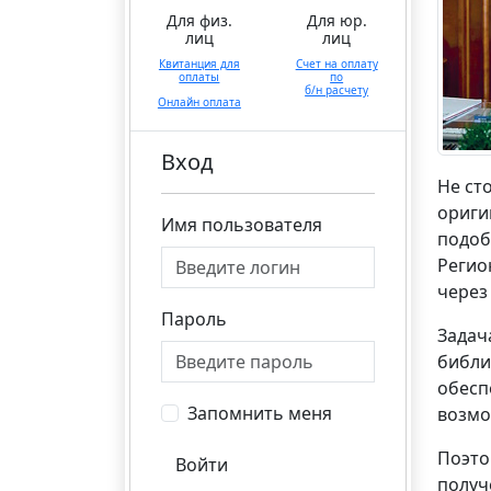
Для физ.
Для юр.
лиц
лиц
Квитанция для
Счет на оплату
оплаты
по
б/н расчету
Онлайн оплата
Вход
Не ст
ориги
Имя пользователя
подоб
Регио
через
Пароль
Задач
библи
обесп
Запомнить меня
возмо
Поэто
Войти
получ