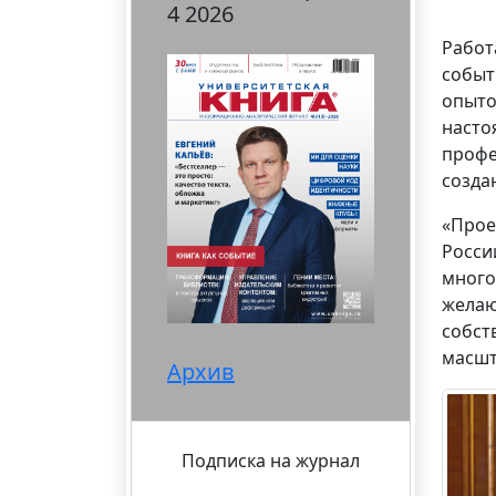
4 2026
Работ
событ
опыто
насто
профе
созда
«Прое
Росси
много
желаю
собст
масшт
Архив
Подписка на журнал