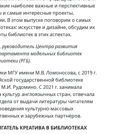
 какие наиболее важные и перспективные
 и самые интересные проекты,
и. В этом выпуске поговорим о самых
еках: искусстве и дизайне, обсудим их
ы библиотек в этих аспектах.
,
руководитель Центра развития
партамента модельных библиотек
иотеки (РГБ).
и МГУ имени М.В. Ломоносова, с 2019 г.
ийской государственной библиотеке
.И. Рудомино. С 2021 г. занимала
 культур англоязычных стран, отвечала
тдела от выдачи литературы читателям
роведения культурно-массовых
твенных и зарубежных партнёров.
ИГАТЕЛЬ КРЕАТИВА В БИБЛИОТЕКАХ