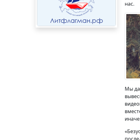
нас.
Мы да
вывес
видео
вмест
иначе
«Безу
после