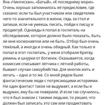
Яна «Чингисхан», «Батый», «К последнему морю».
Очень хорошо запомнилось её предисловие, где
сказано: если ты был участником или свидетелем
чего-то значительного в жизни, сядь за стол и
запиши, если не умеешь писать, пойди к писцу и
продиктуй. Однажды я попал в госпиталь на
обследование, которое должно было показать, быть
ли мне космонавтом или не быть. Отбор был очень
тяжёлый, а иногда и очень обидный. Как только я
попал в этот госпиталь, у меня отобрали бритву,
ремень и шнурки от ботинок. Оказывается, когда
комиссия списывает лётчика с лётной работы,
бывают случаи самоубийства. Для многих жить и
летать – одно и то же. Со мной рядом были
фантастические люди с потрясающими историями.
Ни один фантаст такое не выдумает, а если бы и
выдумал, ему бы не поверили. И если так случилось,
что я был знаком с такими людьми, то решил, что
должен был записать это сам или продиктовать