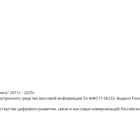
га" 2011г. - 2025г.
лектронного средства массовой информации Эл №ФС77-56233. Выдано Рос
терства цифрового развития, связи и массовых коммуникаций Российск