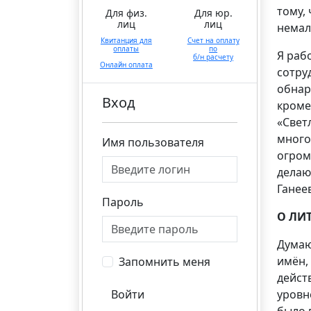
тому,
Для физ.
Для юр.
лиц
лиц
немал
Квитанция для
Счет на оплату
оплаты
по
Я раб
б/н расчету
Онлайн оплата
сотру
обнар
Вход
кроме
«Свет
много
Имя пользователя
огром
делаю
Ганее
Пароль
О ЛИ
Думаю
имён, 
Запомнить меня
дейст
Войти
уровн