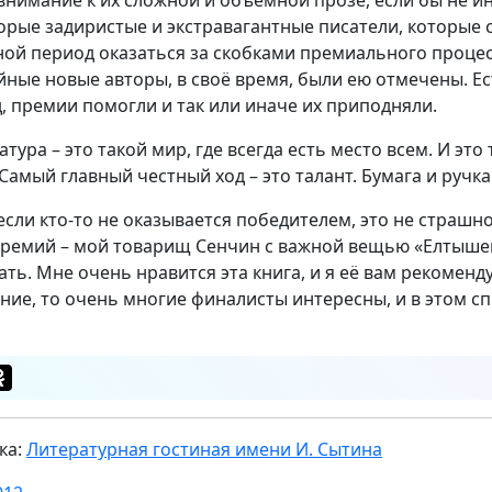
внимание к их сложной и объёмной прозе, если бы не и
орые задиристые и экстравагантные писатели, которые с
ной период оказаться за скобками премиального процес
йные новые авторы, в своё время, были ею отмечены. Ес
д, премии помогли и так или иначе их приподняли.
атура – это такой мир, где всегда есть место всем. И эт
 Самый главный честный ход – это талант. Бумага и ручк
если кто-то не оказывается победителем, это не страшно
премий – мой товарищ Сенчин с важной вещью «Елтышевы
ать. Мне очень нравится эта книга, и я её вам рекоменд
ние, то очень многие финалисты интересны, и в этом 
ка:
Литературная гостиная имени И. Сытина