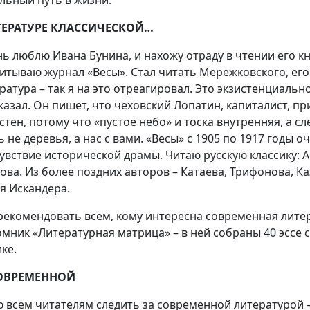
льный путь в жизни.
ТЕРАТУРЕ КЛАССИЧЕСКОЙ…
нь люблю Ивана Бунина, и нахожу отраду в чтении его кн
итываю журнал «Весы». Стал читать Мережковского, его 
ратура – так я на это отреагировал. Это экзистенциаль
казал. Он пишет, что чеховский Лопатин, капиталист, пр
стен, потому что «пустое небо» и тоска внутренняя, а с
ь не деревья, а нас с вами. «Весы» с 1905 по 1917 годы 
увствие исторической драмы. Читаю русскую классику: А
ова. Из более поздних авторов – Катаева, Трифонова, К
я Искандера.
рекомендовать всем, кому интересна современная литер
омник «Литературная матрица» – в ней собраны 40 эссе
ке.
ОВРЕМЕННОЙ
 всем читателям следить за современной литературой –