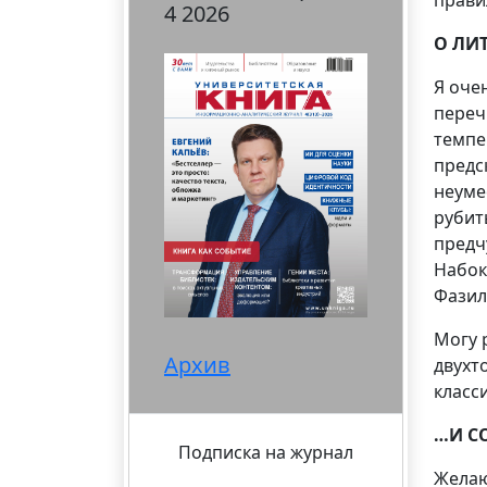
прави
4 2026
О ЛИ
Я оче
переч
темпе
предс
неуме
рубит
предч
Набок
Фазил
Могу 
Архив
двухт
класси
…И С
Подписка на журнал
Желаю