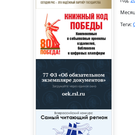
Год:
2
Меся
Теги: