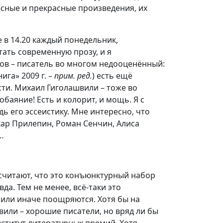
есные и прекрасные произведения, их
 в 14.20 каждый понедельник,
тать современную прозу, и я
ов – писатель во многом недооценённый:
га» 2009 г. –
прим. ред.
) есть ещё
сти. Михаил Гиголашвили – тоже во
обаяние! Есть и колорит, и мощь. Я с
 его эссеистику. Мне интересно, что
хар Прилепин, Роман Сенчин, Алиса
…
 считают, что это конъюнктурный набор
да. Тем не менее, всё-таки это
 или иначе поощряются. Хотя бы на
вили – хорошие писатели, но вряд ли бы