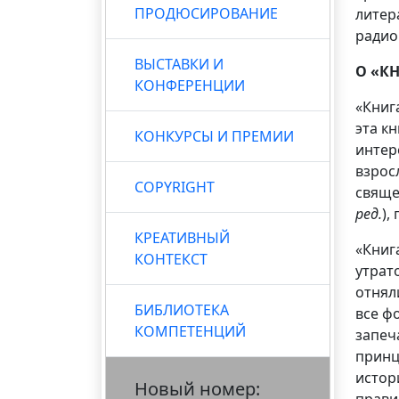
ПРОДЮСИРОВАНИЕ
литер
радио
ВЫСТАВКИ И
О «К
КОНФЕРЕНЦИИ
«Книг
эта к
КОНКУРСЫ И ПРЕМИИ
интер
взрос
COPYRIGHT
свяще
ред.
),
КРЕАТИВНЫЙ
«Книг
КОНТЕКСТ
утрат
отнял
БИБЛИОТЕКА
все ф
КОМПЕТЕНЦИЙ
запеч
принц
истор
Новый номер: