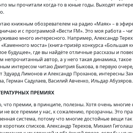
 что мы прочитали когда-то в юные годы. Выходят интер
о.
отаю книжным обозревателем на радио «Маяк» – в эфире
дничаю и с программой «Вести FM». Это моя работа – чи
уживаю много интересного. Например, Александр Терех
 «Каменного моста» (книга-призёр конкурса «Большая кни
лое будущее», где вы найдёте отличные рассказы и пове
м непрочитанный автор, а у него такая динамика, такое 
ным интересом читаю Дмитрия Быкова, в первую очередь
т Эдуард Лимонов и Александр Проханов, интересны За
ва, Герман Садулаев, Василий Авченко, Ильдар Абузяров
ТЕРАТУРНЫХ ПРЕМИЯХ
, что премии, в принципе, полезны. Хотя очень многие
и не все премии у нас, к сожалению, прозрачны. Это прав
венная система, потому что многие достойные вещи так
е коротких списков. Александр Терехов, Михаил Гиголаш