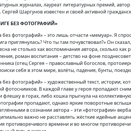
атурных журналах, лауреат литературных премий, авто
. Сергей Шаргунов известен и своей активной гражданс
НИГЕ БЕЗ ФОТОГРАФИЙ»
а без фотографий» – это лишь отчасти «мемуар». Я спрос
нига приглянулась? Что ты там почувствовал?» Он сказал,
есна не столько как воспоминания автора, сколько как р
ления, роман воспитания – детство на фоне позднесовет
нника (отец Сергея – православный богослов, протоие
 поиски себя в этом мире, взлёты, падения, бунты, поезд
а без фотографий» – художественный текст, истории, к
ой фотоснимков. В каждой главе у героя пропадают сним
и флешку в горах, либо кошка прыгнула на коллективную
отографии пропадают, однако яркие поворотные вспыш
атлёнными в сознании автора – эти «фотографии» верба
ипиально важно не расставлять жёсткие идейные акцент
ия противоречивого времени и во многом противоречив