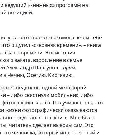
р и ведущий «книжных» программ на
кой позицией.
ил у одного своего знакомого: «Чем тебе
 что ощутил «сквозняк времени», – книга
ассказ о времени. Это история
ского заката, взросление в семье
рей Александр Шаргунов –
прим.
ки в Чечню, Осетию, Киргизию.
оторые соединены одной метафорой:
ки – либо свистнули мобильник, либо
 фотографию класса. Получилось так, что
ки жизни фотографически оказываются
льно представлены в книге. Мне было
ы, читатель сделает выводы сам. Это
ого человека, который ищет честный и