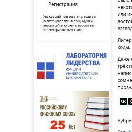
было 
Регистрация
некот
или и
Уважаемый пользователь, если вы
досто
регистрировались в предыдущей
версии сайта журнала, просим вас
взгля
зарегистрироваться снова.
Литер
ходы.
Даже 
трёх 
напис
сомне
прозу.
Рубри