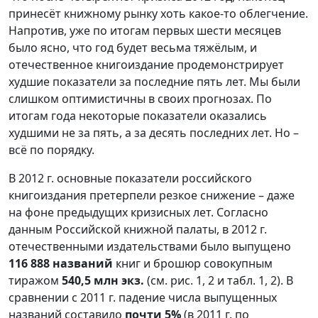
принесёт книжному рынку хоть какое-то облегчение.
Напротив, уже по итогам первых шести месяцев
было ясно, что год будет весьма тяжёлым, и
отечественное книгоиздание продемонстрирует
худшие показатели за последние пять лет. Мы были
слишком оптимистичны в своих прогнозах. По
итогам года некоторые показатели оказались
худшими не за пять, а за десять последних лет. Но –
всё по порядку.
В 2012 г. основные показатели российского
книгоиздания претерпели резкое снижение – даже
на фоне предыдущих кризисных лет. Согласно
данным Российской книжной палаты, в 2012 г.
отечественными издательствами было выпущено
116 888 названий
книг и брошюр совокупным
тиражом
540,5 млн экз.
(см. рис. 1, 2 и табл. 1, 2). В
сравнении с 2011 г. падение числа выпущенных
названий составило
почти 5%
(в 2011 г. по