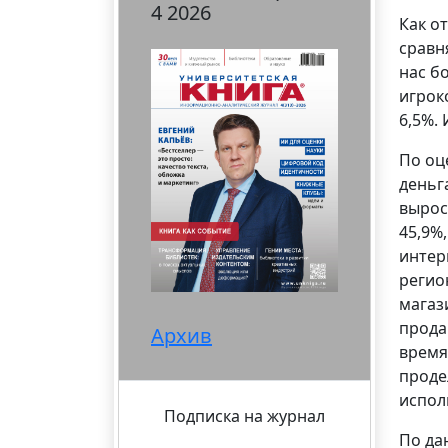
4 2026
Как о
сравн
нас б
игрок
6,5%.
По оц
деньг
вырос
45,9%
интер
регио
магаз
прода
Архив
время
проде
испол
Подписка на журнал
По да