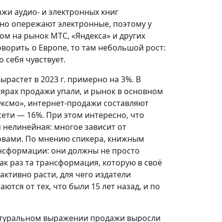
ажи аудио- и электронных книг
нно опережают электронные, поэтому у
м на рынок МТС, «Яндекса» и других
говорить о Европе, то там небольшой рост:
 себя чувствует.
ырастет в 2023 г. примерно на 3%. В
лярах продажи упали, и рынок в основном
«Эксмо», интернет-продажи составляют
ети — 16%. При этом интересно, что
 нелинейная: многое зависит от
зовами. По мнению спикера, книжным
нсформации: они должны не просто
ак раз та трансформация, которую в своё
ктивно расти, для чего издатели
тся от тех, что были 15 лет назад, и по
натуральном выражении продажи выросли