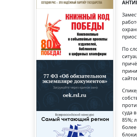
АНТИ
Замес
работ
охран
приос
По сл
ситуа
причё
прини
сайтов
Спике
собст
проти
суда 
85%; 
более
блоки