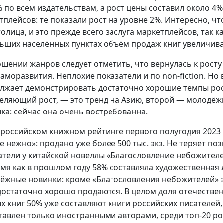
% по всем издательствам, а рост цены составил около 4
тплейсов: те показали рост на уровне 2%. Интересно, ч
толица, и это прежде всего заслуга маркетплейсов, так к
ьших населённых пунктах объём продаж книг увеличива
ошении жанров следует отметить, что вернулась к росту
саморазвития. Неплохие показатели и по non-fiction. Но
лжает демонстрировать достаточно хорошие темпы роста
еляющий рост, — это тренд на Азию, второй — молодёжь
ика: сейчас она очень востребованна.
ероссийском книжном рейтинге первого полугодия 2023 
бе нежно»: продано уже более 500 тыс. экз. Не теряет по
атели у китайской новеллы «Благословление небожителей
емя как в прошлом году 58% составляла художественная 
ёжные новинки: кроме «Благословления небожителей» э
достаточно хорошо продаются. В целом доля отечествен
их книг 50% уже составляют книги российских писателей, 
тавлен только иностранными авторами, среди топ-20 ро