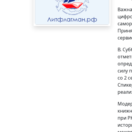
Важна
цифро
самор
Приня
серви
В. Су
отмет
опред
силу 
со 2 
Спике
реали
Модер
книжн
при Р
истор