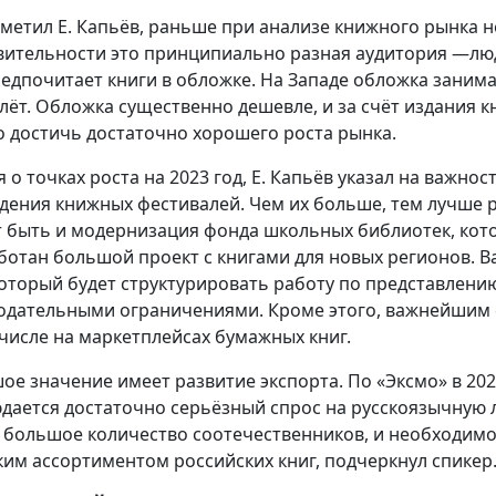
тметил Е. Капьёв, раньше при анализе книжного рынка 
вительности это принципиально разная аудитория —люди
редпочитает книги в обложке. На Западе обложка занима
лёт. Обложка существенно дешевле, и за счёт издания к
 достичь достаточно хорошего роста рынка.
я о точках роста на 2023 год, Е. Капьёв указал на важн
дения книжных фестивалей. Чем их больше, тем лучше 
 быть и модернизация фонда школьных библиотек, кото
ботан большой проект с книгами для новых регионов. 
который будет структурировать работу по представлению
одательными ограничениями. Кроме этого, важнейшим 
 числе на маркетплейсах бумажных книг.
ое значение имеет развитие экспорта. По «Эксмо» в 2023
дается достаточно серьёзный спрос на русскоязычную л
 большое количество соотечественников, и необходимо,
им ассортиментом российских книг, подчеркнул спикер