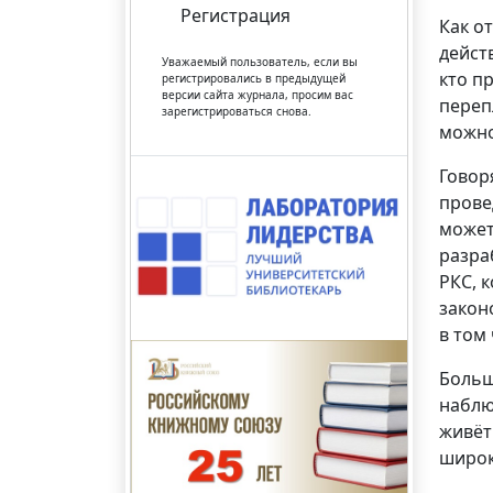
Регистрация
Как о
дейст
Уважаемый пользователь, если вы
кто п
регистрировались в предыдущей
версии сайта журнала, просим вас
переп
зарегистрироваться снова.
можно
Говор
прове
может
разра
РКС, 
закон
в том
Больш
наблю
живёт
широк