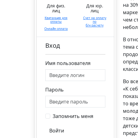
на 30
Для физ.
Для юр.
лиц
лиц
марке
Квитанция для
Счет на оплату
чем с
оплаты
по
б/н расчету
небол
Онлайн оплата
В отн
Вход
тема 
продо
опред
Имя пользователя
класс
Во вс
«К се
Пароль
показ
то вр
молод
Запомнить меня
тоже 
детск
Войти
предс