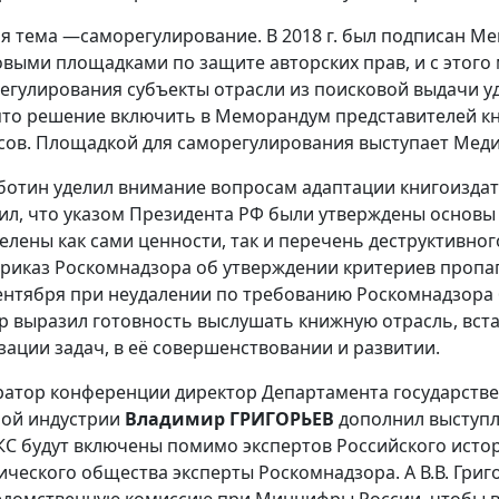
я тема —саморегулирование. В 2018 г. был подписан 
выми площадками по защите авторских прав, и с этого
егулирования субъекты отрасли из поисковой выдачи уд
то решение включить в Меморандум представителей к
сов. Площадкой для саморегулирования выступает Мед
бботин уделил внимание вопросам адаптации книгоиздат
ил, что указом Президента РФ были утверждены основы
елены как сами ценности, так и перечень деструктивного 
приказ Роскомнадзора об утверждении критериев пропаг
сентября при неудалении по требованию Роскомнадзора 
р выразил готовность выслушать книжную отрасль, встат
зации задач, в её совершенствовании и развитии.
атор конференции директор Департамента государстве
ой индустрии
Владимир ГРИГОРЬЕВ
дополнил выступле
КС будут включены помимо экспертов Российского истор
ического общества эксперты Роскомнадзора. А В.В. Григо