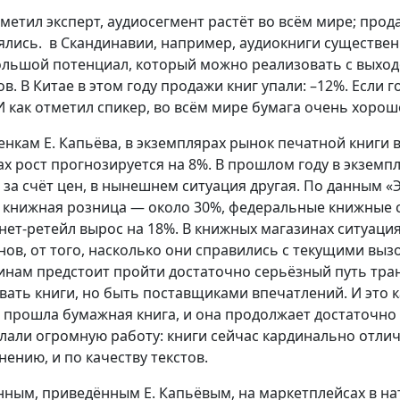
тметил эксперт, аудиосегмент растёт во всём мире; прод
ялись. в Скандинавии, например, аудиокниги существе
ольшой потенциал, который можно реализовать с выходо
ов. В Китае в этом году продажи книг упали: –12%. Если 
 И как отметил спикер, во всём мире бумага очень хорошо
енкам Е. Капьёва, в экземплярах рынок печатной книги в
ах рост прогнозируется на 8%. В прошлом году в экземп
 за счёт цен, в нынешнем ситуация другая. По данным 
, книжная розница — около 30%, федеральные книжные с
нет-ретейл вырос на 18%. В книжных магазинах ситуация
нов, от того, насколько они справились с текущими вы
инам предстоит пройти достаточно серьёзный путь тра
вать книги, но быть поставщиками впечатлений. И это к
 прошла бумажная книга, и она продолжает достаточно а
лали огромную работу: книги сейчас кардинально отличаю
нению, и по качеству текстов.
нным, приведённым Е. Капьёвым, на маркетплейсах в 