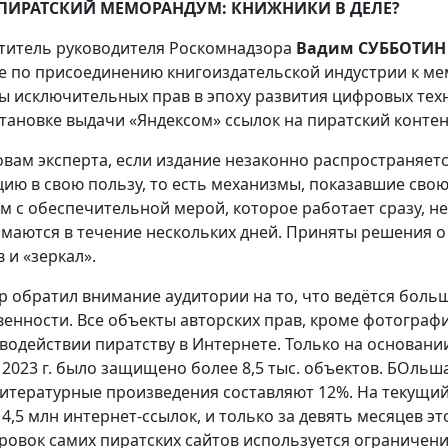
ПИРАТСКИЙ МЕМОРАНДУМ: КНИЖНИКИ В ДЕЛЕ?
титель руководителя Роскомнадзора
Вадим СУББОТИН
е по присоединению книгоиздательской индустрии к ме
ы исключительных прав в эпоху развития цифровых техн
тановке выдачи «Яндексом» ссылок на пиратский контен
овам эксперта, если издание незаконно распространяетс
цию в свою пользу, то есть механизмы, показавшие сво
м с обеспечительной мерой, которое работает сразу, н
маются в течение нескольких дней. Приняты решения о
 и «зеркал».
р обратил внимание аудитории на то, что ведётся боль
венности. Все объекты авторских прав, кроме фотограф
водействии пиратству в Интернете. Только на основани
в 2023 г. было защищено более 8,5 тыс. объектов. БОль
литературные произведения составляют 12%. На текущи
 4,5 млн интернет-ссылок, и только за девять месяцев э
ровок самих пиратских сайтов используется ограничени