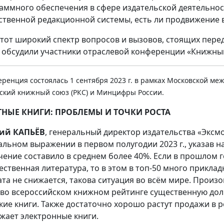
аммного обеспечения в сфере издательской деятельнос
ственной редакционной системы, есть ли продвижение 
этот широкий спектр вопросов и вызовов, стоящих пер
, обсудили участники отраслевой конференции «Книжный
еренция состоялась 1 сентября 2023 г. в рамках Московской м
ский книжный союз (РКС) и Минцифры России.
ТНЫЕ КНИГИ: ПРОБЛЕМЫ И ТОЧКИ РОСТА
ний КАПЬЁВ
, генеральный директор издательства «Эксм
альном выражении в первом полугодии 2023 г., указав на
чение составило в среднем более 40%. Если в прошлом 
ественная литература, то в этом в топ-50 много прикл
та не снижается, такова ситуация во всём мире. Произ
 во всероссийском книжном рейтинге существенную дол
кие книги. Также достаточно хорошо растут продажи в 
жает электронные книги.