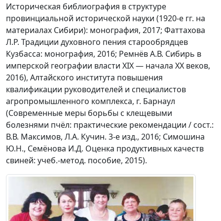
Историческая библиография в структуре
провинциальной исторической науки (1920-е гг. на
материалах Сибири): монография, 2017; Фаттахова
Л.Р. Традиции духовного пения старообрядцев
Кузбасса: монография, 2016; Ремнёв А.В. Сибирь в
имперской географии власти XIX — начала XX веков,
2016), Алтайского института повышения
квалификации руководителей и специалистов
агропромышленного комплекса, г. Барнаул
(Современные меры борьбы с клещевыми
болезнями пчёл: практические рекомендации / сост.:
В.В. Максимов, Л.А. Кучин. 3-е изд., 2016; Симошина
Ю.Н., Семёнова И.Д. Оценка продуктивных качеств
свиней: учеб.-метод. пособие, 2015).