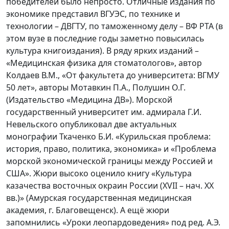
победителей было непросто. Отличные издания по
экономике представил ВГУЭС, по технике и
технологии – ДВГТУ, по таможенному делу – ВФ РТА (в
этом вузе в последние годы заметно повысилась
культура книгоиздания). В ряду ярких изданий –
«Медицинская физика для стоматологов», автор
Колдаев В.М., «От факультета до университета: ВГМУ
50 лет», авторы Мотавкин П.А., Полушин О.Г.
(Издательство «Медицина ДВ»). Морской
государственный университет им. адмирала Г.И.
Невельского опубликовал две актуальных
монографии Ткаченко Б.И. «Курильская проблема:
история, право, политика, экономика» и «Проблема
морской экономической границы между Россией и
США». Жюри высоко оценило книгу «Культура
казачества восточных окраин России (XVII – нач. XX
вв.)» (Амурская государственная медицинская
академия, г. Благовещенск). А ещё жюри
запомнились «Уроки леопардоведения» под ред. А.Э.