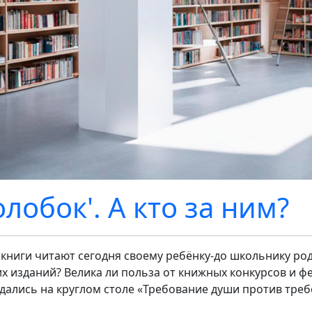
олобок'. А кто за ним?
 книги читают сегодня своему ребёнку-до школьнику ро
их изданий? Велика ли польза от книжных конкурсов и ф
дались на круглом столе «Требование души против тре