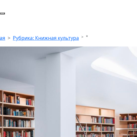
*
ая
Рубрика: Книжная культура