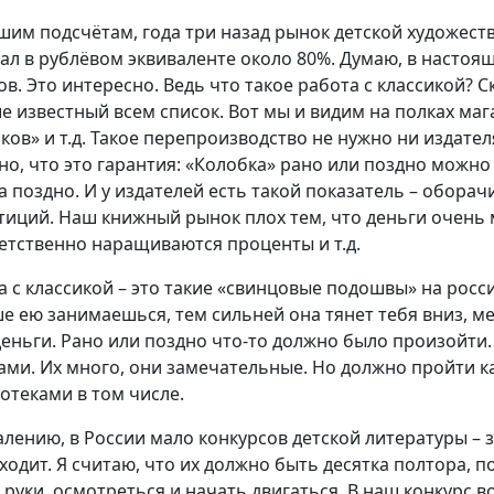
шим подсчётам, года три назад рынок детской художест
ал в рублёвом эквиваленте около 80%. Думаю, в насто
ов. Это интересно. Ведь что такое работа с классикой? С
е известный всем список. Вот мы и видим на полках маг
ков» и т.д. Такое перепроизводство не нужно ни издател
но, что это гарантия: «Колобка» рано или поздно можно
 а поздно. И у издателей есть такой показатель – обора
тиций. Наш книжный рынок плох тем, что деньги очень
етственно наращиваются проценты и т.д.
а с классикой – это такие «свинцовые подошвы» на росс
е ею занимаешься, тем сильней она тянет тебя вниз, 
деньги. Рано или поздно что-то должно было произойти.
ами. Их много, они замечательные. Но должно пройти ка
отеками в том числе.
алению, в России мало конкурсов детской литературы – 
ходит. Я считаю, что их должно быть десятка полтора, 
в руки, осмотреться и начать двигаться. В наш конкурс 