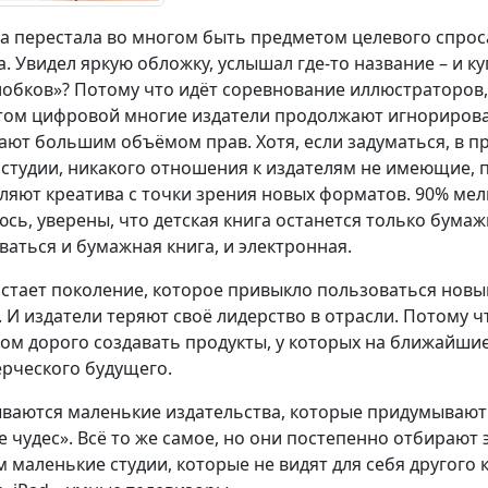
га перестала во многом быть предметом целевого спрос
а. Увидел яркую обложку, услышал где-то название – и 
лобков»? Потому что идёт соревнование иллюстраторов
том цифровой многие издатели продолжают игнорировать
ают большим объёмом прав. Хотя, если задуматься, в 
 студии, никакого отношения к издателям не имеющие, 
ляют креатива с точки зрения новых форматов. 90% мелк
сь, уверены, что детская книга останется только бумаж
ваться и бумажная книга, и электронная.
стает поколение, которое привыкло пользоваться нов
. И издатели теряют своё лидерство в отрасли. Потому 
ом дорого создавать продукты, у которых на ближайшие
рческого будущего.
ваются маленькие издательства, которые придумывают 
е чудес». Всё то же самое, но они постепенно отбирают э
м маленькие студии, которые не видят для себя другого