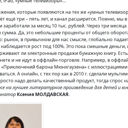
e, iPad, «умные телевизоры»…
жения, которые появляются на тех же «умных телевизор
ёт ещё три – пять лет, и канал расширится. Помню, мы в
и заработали за месяц 10 тыс. рублей. Через три месяца 
я сумма. Да, это небольшие проценты от общего оборот
о: рынок, в привычном для нас смысле, глобально падае
 наблюдается рост под 100%. Это пока смешные деньги, 
рживают ли электронные продажи бумажную книгу. Есть
нете и не идут в оффлайн-торговле. Например, в оффл
 «Приключений барона Мюнхгаузена» с иллюстрациями В
ваться. А онлайн, с тех пор как в 2010 г. сделали мульт
Просто надо делать качественный продукт, тогда спрос на
рсе на лучшее литературное произведение для детей и юн
динатор
Ксения МОЛДАВСКАЯ
.