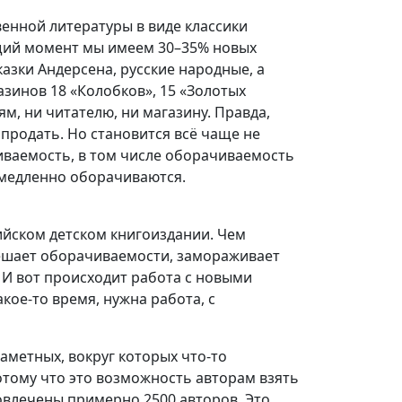
венной литературы в виде классики
ящий момент мы имеем 30–35% новых
казки Андерсена, русские народные, а
азинов 18 «Колобков», 15 «Золотых
ям, ни читателю, ни магазину. Правда,
 продать. Но становится всё чаще не
чиваемость, в том числе оборачиваемость
 медленно оборачиваются.
ийском детском книгоиздании. Чем
мешает оборачиваемости, замораживает
 И вот происходит работа с новыми
кое-то время, нужна работа, с
заметных, вокруг которых что-то
потому что это возможность авторам взять
вовлечены примерно 2500 авторов. Это