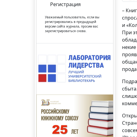
Регистрация
– Кни
спрос
Уважаемый пользователь, если вы
регистрировались в предыдущей
и «Ко
версии сайта журнала, просим вас
зарегистрироваться снова.
При э
облад
некие
прояв
общаю
прода
Подра
сбыта
слишк
комме
Откры
Стран
совсе