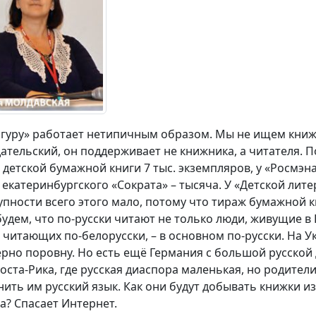
игуру» работает нетипичным образом. Мы не ищем книжк
дательский, он поддерживает не книжника, а читателя. 
 детской бумажной книги 7 тыс. экземпляров, у «Росмэна»
 у екатеринбургского «Сократа» – тысяча. У «Детской ли
упности всего этого мало, потому что тираж бумажной к
будем, что по-русски читают не только люди, живущие в
, читающих по-белорусски, – в основном по-русски. На У
рно поровну. Но есть ещё Германия с большой русской 
Коста-Рика, где русская диаспора маленькая, но родители
нить им русский язык. Как они будут добывать книжки из
а? Спасает Интернет.