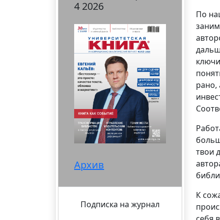
4 2026
По на
заним
автор
дальш
ключи
понят
рано,
инвес
Соотв
Работ
больш
твои 
автор
Архив
библи
К сож
Подписка на журнал
проис
себя 