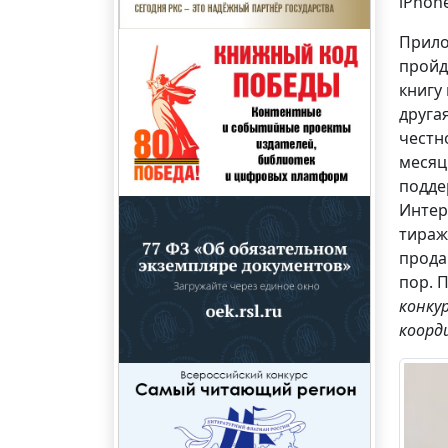
iPhon
Прило
пройд
книгу 
друга
честн
месяц
подде
Интер
тираж
прода
пор. 
конку
коор