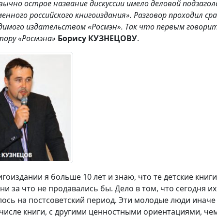
вычно острое название дискуссии имело деловой подзаго
енного российского книгоиздания». Разговор проходил сра
димого издательством «Росмэн».
Так что первым говорит
тору «Росмэна»
Борису КУЗНЕЦОВУ
.
нигоиздании я больше 10 лет и знаю, что те детские книг
 ни за что не продавались бы. Дело в том, что сегодня и
ось на постсоветский период. Эти молодые люди иначе
 числе книги, с другими ценностными ориентациями, ч