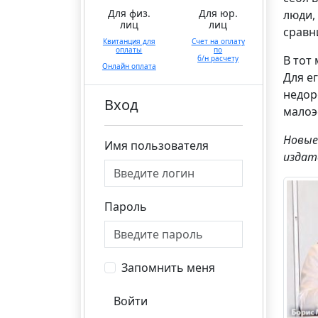
Для физ.
Для юр.
люди,
лиц
лиц
сравн
Квитанция для
Счет на оплату
оплаты
по
В тот
б/н расчету
Онлайн оплата
Для е
недор
Вход
малоэ
Новые
Имя пользователя
издат
Пароль
Запомнить меня
Войти