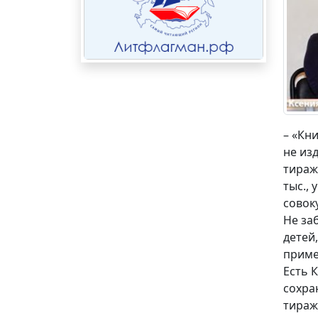
– «Кн
не из
тираж
тыс.,
совок
Не за
детей
приме
Есть 
сохра
тираж