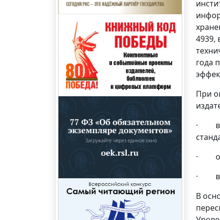
инсти
инфор
хране
4939,
техни
года 
эффек
При о
издат
· вып
станд
· обн
· вов
В осн
перес
Урове