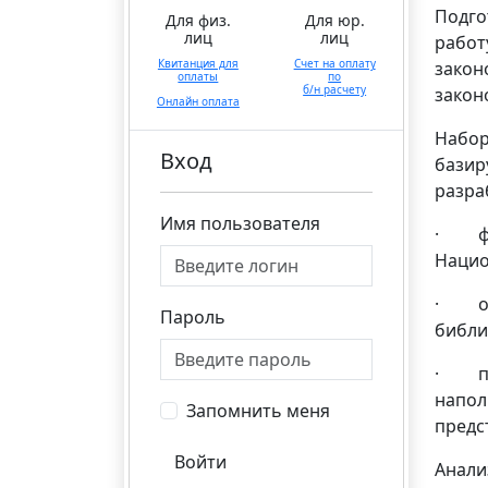
Подго
Для физ.
Для юр.
лиц
лиц
работ
Квитанция для
Счет на оплату
закон
оплаты
по
б/н расчету
закон
Онлайн оплата
Набор
Вход
базир
разра
Имя пользователя
· фор
Нацио
· опр
Пароль
библи
· под
напол
Запомнить меня
предс
Войти
Анали