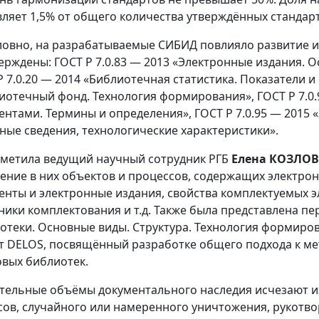
вляет 1,5% от общего количества утверждённых стандар
ловно, на разрабатываемые СИБИД повлияло развитие 
тверждены: ГОСТ Р 7.0.83 — 2013 «Электронные издания.
Р 7.0.20 — 2014 «Библиотечная статистика. Показатели и
иотечный фонд. Технология формирования», ГОСТ Р 7.0
ентами. Термины и определения», ГОСТ Р 7.0.95 — 2015
ные сведения, технологические характеристики».
тметила ведущий научный сотрудник РГБ
Елена КОЗЛО
ение в них объектов и процессов, содержащих электро
енты и электронные издания, свойства комплектуемых э
ники комплектования и т.д. Также была представлена п
отеки. Основные виды. Структура. Технология формиров
т DELOS, посвящённый разработке общего подхода к ме
вых библиотек.
тельные объёмы документального наследия исчезают из
сов, случайного или намеренного уничтожения, рукотв