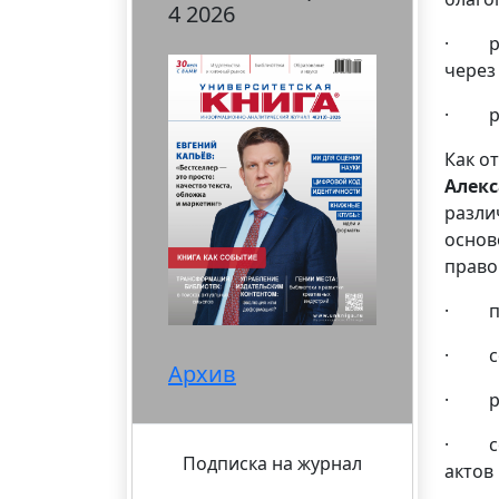
4 2026
· рас
через
· раз
Как о
Алек
разли
основ
право
· под
· соз
Архив
· раз
· сос
Подписка на журнал
актов