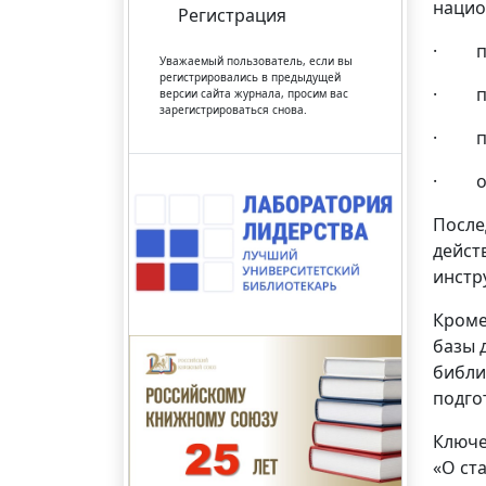
нацио
Регистрация
· пре
Уважаемый пользователь, если вы
регистрировались в предыдущей
· про
версии сайта журнала, просим вас
зарегистрироваться снова.
· пол
· отр
После
дейст
инстр
Кроме
базы 
библи
подго
Ключе
«О ст