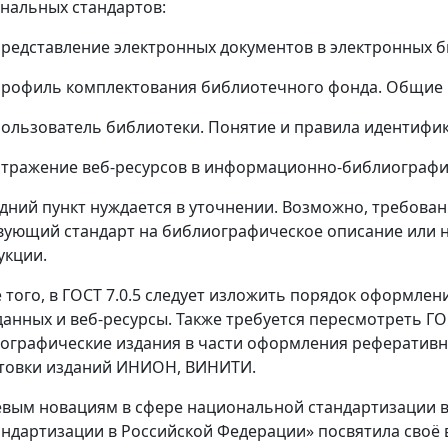
нальных стандартов:
дставление электронных документов в электронных б
филь комплектования библиотечного фонда. Общие п
ьзователь библиотеки. Понятие и правила идентифик
ажение веб-ресурсов в информационно-библиографич
дний пункт нуждается в уточнении. Возможно, требовани
вующий стандарт на библиографическое описание или 
укции.
 того, в ГОСТ 7.0.5 следует изложить порядок оформле
данных и веб-ресурсы. Также требуется пересмотреть Г
ографические издания в части оформления реферативн
товки изданий ИНИОН, ВИНИТИ.
вым новациям в сфере национальной стандартизации в 
андартизации в Российской Федерации» посвятила своё 