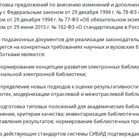
товка предложений по внесению изменений и дополнен
у с Федеральным законом от 29 декабря 1994 г. № 78-Ф
ом от 29 декабря 1994 г. № 77-ФЗ «Об обязательном эк
ом от 29 июня 2015 г. № 162-ФЗ «О стандартизации в Ро
 подзаконных документов для реализации законодательн
уется на конкретных требованиях научных и вузовских
ботками являются:
мирование концепции развития электронных библиоте
нальной электронной библиотеки;
еделение новых подходов к оценке результативности 
отек, модернизации отраслевой и межотраслевой библи
готовка типовых положений для академических библиот
нение, критерии качества; инвентаризация библиотечн
тавления результатов; нормирование библиотечных про
з действующих стандартов системы СИБИД подтвержда