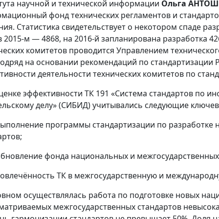
тута научной и технической информации
Ольга АНТО
мационный фонд технических регламентов и стандартов
ния. Статистика свидетельствует о некотором спаде разра
 в 2015-м — 4868, на 2016-й запланирована разработка 4
ческих комитетов проводится Управлением техническог
подряд на основании рекомендаций по стандартизации Р
тивности деятельности технических комитетов по стан
ценке эффективности ТК 191 «Система стандартов по и
ельскому делу» (СИБИД) учитывались следующие ключев
олнение программы стандартизации по разработке н
артов;
овление фонда национальных и межгосударственных 
лечённость ТК в межгосударственную и международну
овном осуществлялась работа по подготовке новых нац
матриваемых межгосударственных стандартов невысока 
нь гармонизации стандартов не превышает 50%. Доля 