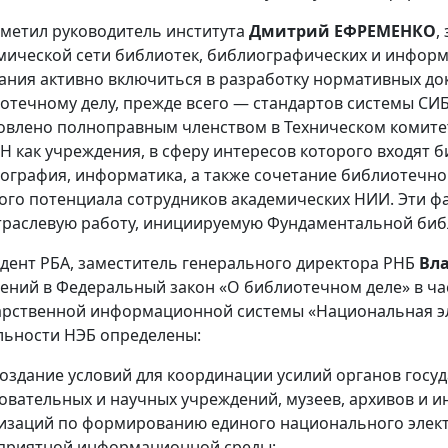
тметил руководитель института
Дмитрий ЕФРЕМЕНКО
,
мической сети библиотек, библиографических и инфор
ания активно включиться в разработку нормативных д
отечному делу, прежде всего — стандартов системы СИ
овлено полноправным членством в Техническом комитет
 как учреждения, в сферу интересов которого входят б
ография, информатика, а также сочетание библиотечн
ого потенциала сотрудников академических НИИ. Эти ф
раслевую работу, инициируемую Фундаментальной би
дент РБА, заместитель генерального директора РНБ
Вл
ений в Федеральный закон «О библиотечном деле» в ча
арственной информационной системы «Национальная э
льности НЭБ определены:
дание условий для координации усилий органов госуд
овательных и научных учреждений, музеев, архивов и 
изаций по формированию единого национального элект
приятной информационной среды;