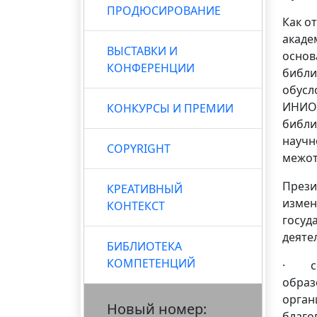
ПРОДЮСИРОВАНИЕ
Как о
акаде
ВЫСТАВКИ И
основ
КОНФЕРЕНЦИИ
библи
обусл
ИНИОН
КОНКУРСЫ И ПРЕМИИ
библи
научн
COPYRIGHT
межот
Прези
КРЕАТИВНЫЙ
измен
КОНТЕКСТ
госуд
деяте
БИБЛИОТЕКА
КОМПЕТЕНЦИЙ
· соз
образ
орган
Новый номер:
благо