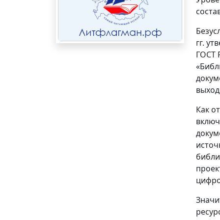
соста
Безус
гг. у
ГОСТ 
«Библ
докум
выход
Как о
включ
докум
источ
библи
проек
цифро
Значи
ресур