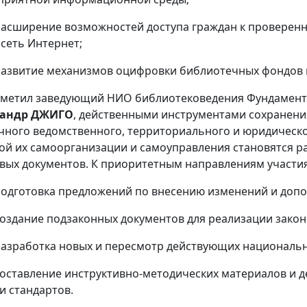
ширение возможностей доступа граждан к проверенн
 сеть Интернет;
витие механизмов оцифровки библиотечных фондов и 
тметил заведующий НИО библиотековедения Фундамен
сандр ДЖИГО
, действенными инструментами сохранения
чного ведомственного, территориального и юридическо
ой их самоорганизации и самоуправления становятся р
вых документов. К приоритетным направлениям участия 
готовка предложений по внесению изменений и допол
дание подзаконных документов для реализации закон
работка новых и пересмотр действующих национальн
тавление инструктивно-методических материалов и д
 и стандартов.