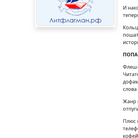
И нак
тепер
Кольц
пошат
истор
ПОПА
Флеш-
Читат
дофам
слова 
Жанр 
отпуг
Плюс 
телеф
кофей