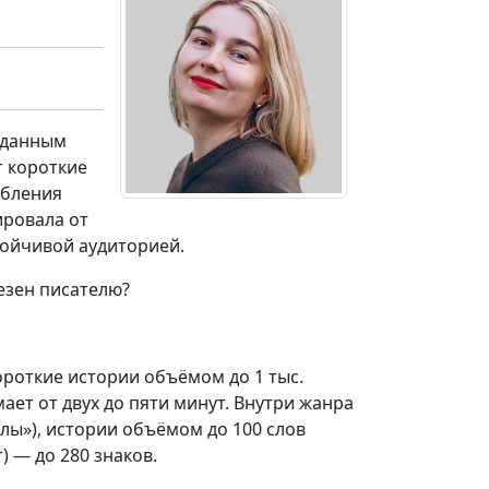
 данным
т короткие
ебления
ировала от
тойчивой аудиторией.
лезен писателю?
ороткие истории объёмом до 1 тыс.
мает от двух до пяти минут. Внутри жанра
лы»), истории объёмом до 100 слов
) — до 280 знаков.