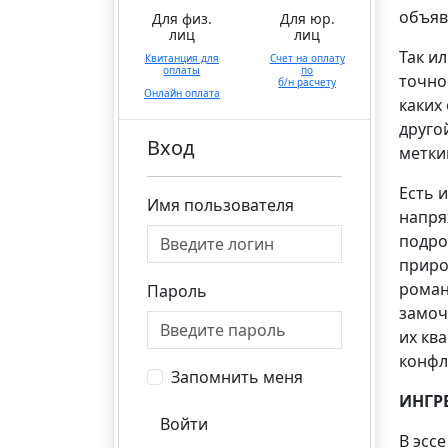
объяв
Для физ.
Для юр.
лиц
лиц
Так и
Квитанция для
Счет на оплату
оплаты
по
точно
б/н расчету
Онлайн оплата
каких
друго
Вход
метки
Есть 
Имя пользователя
напря
подро
приро
роман
Пароль
замоч
их кв
конфл
Запомнить меня
ИНГР
Войти
В эсс