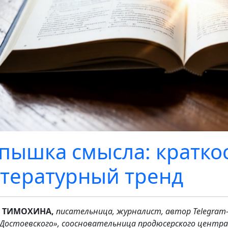
пышка смысла: краткос
тературный тренд
а ТИМОХИНА,
писательница, журналист, автор Telegram
 Достоевского», соосновательница продюсерского центра