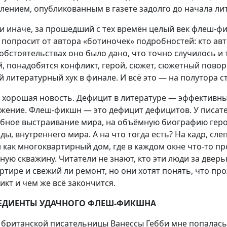
лением, опубликованным в газете задолго до начала ли
ли иначе, за прошедший с тех времён целый век флеш-
 попросит от автора «ботиночек» подробностей: кто авт
 обстоятельствах оно было дано, что точно случилось и 
й, понадобятся конфликт, герой, сюжет, сюжетный пово
й литературный хук в финале. И всё это — на полутора с
и хорошая новость. Дефицит в литературе — эффективны
жение. Флеш-фикшн — это дефицит дефицитов. У писателя
бное выстраивание мира, на объёмную биографию героя
ды, внутреннего мира. А на что тогда есть? На кадр, сл
 как многоквартирный дом, где в каждом окне что-то пр
ную скважину. Читатели не знают, кто эти люди за дверью
артире и свежий ли ремонт, но они хотят понять, что про
икт и чем же всё закончится.
ЕДИЕНТЫ УДАЧНОГО ФЛЕШ-ФИКШНА
е британской писательницы Ванессы Гебби мне попалась