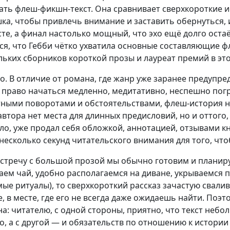
ать флеш-фикшн-текст. Она сравнивает сверхкороткие и
ка, чтобы привлечь внимание и заставить обернуться, 
сте, а финал настолько мощный, что эхо ещё долго ост
ся, что Гебби чётко ухватила основные составляющие ф
льких сборников короткой прозы и лауреат премий в это
о. В отличие от романа, где жанр уже заранее предупре
 право начаться медленно, медитативно, неспешно погру
ными поворотами и обстоятельствами, флеш-история нач
автора нет места для длинных предисловий, но и оттого,
ло, уже продал себя обложкой, аннотацией, отзывами кн
 несколько секунд читательского внимания для того, что
встречу с большой прозой мы обычно готовим и планиру
аем чай, удобно располагаемся на диване, укрываемся 
ые ритуалы), то сверхкороткий рассказ зачастую свалива
е, в месте, где его не всегда даже ожидаешь найти. Поэ
а: читателю, с одной стороны, приятно, что текст небо
о, а с другой — и обязательств по отношению к истории