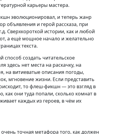
тературной карьеры мастера.
фикшн эволюционировал, и теперь жанр
ор объявления и герой рассказа, при
т.д. Сверхкороткой истории, как и любой
рот, а ещё мощное начало и желательно
траницах текста.
й способ создать читательское
 здесь нет места на раскачку, на
, на витиеватые описания погоды,
епок, мгновение жизни. Если представить
оисходит, то флеш-фикшн — это взгляд в
, как они туда попали, сколько комнат в
живает каждых из героев, в чём их
 очень точная метафора того, как должен