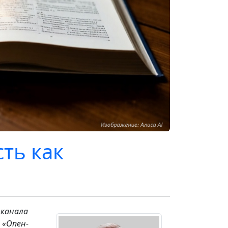
ть как
-канала
 «Опен-