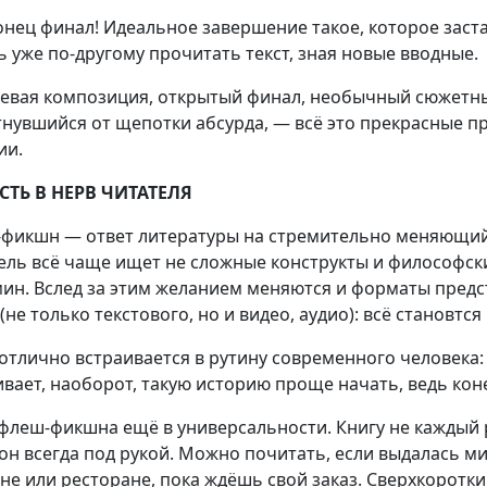
онец финал! Идеальное завершение такое, которое заста
ь уже по-другому прочитать текст, зная новые вводные.
евая композиция, открытый финал, необычный сюжетный
нувшийся от щепотки абсурда, — всё это прекрасные п
ии.
СТЬ В НЕРВ ЧИТАТЕЛЯ
фикшн — ответ литературы на стремительно меняющий
ель всё чаще ищет не сложные конструкты и философск
ин. Вслед за этим желанием меняются и форматы предс
(не только текстового, но и видео, аудио): всё становтс
отлично встраивается в рутину современного человека: 
ивает, наоборот, такую историю проще начать, ведь коне
флеш-фикшна ещё в универсальности. Книгу не каждый ра
он всегда под рукой. Можно почитать, если выдалась мину
не или ресторане, пока ждёшь свой заказ. Сверхкоротки