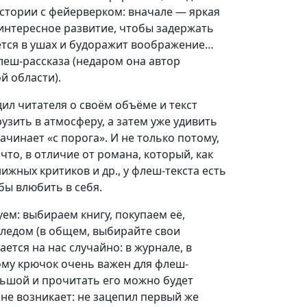
стории с фейерверком: вначале — яркая
интересное развитие, чтобы задержать
аётся в ушах и будоражит воображение…
леш-рассказа (недаром она автор
й области).
дил читателя о своём объёме и текст
зить в атмосферу, а затем уже удивить
инает «с порога». И не только потому,
 что, в отличие от романа, который, как
ижных критиков и др., у флеш-текста есть
бы влюбить в себя.
ем: выбираем книгу, покупаем её,
пледом (в общем, выбирайте свои
ется на нас случайно: в журнале, в
тому крючок очень важен для флеш-
льшой и прочитать его можно будет
 не возникает: не зацепил первый же