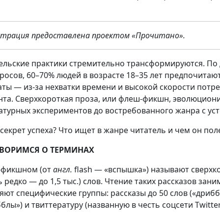
трация предоставлена проектом «Прочитано».
ельские практики стремительно трансформируются. По
росов, 60–70% людей в возрасте 18–35 лет предпочитаю
ты — из-за нехватки времени и высокой скорости потр
нта. Сверхкороткая проза, или флеш-фикшн, эволюцион
атурных экспериментов до востребованного жанра с ус
 секрет успеха? Что ищет в жанре читатель и чем он по
ВОРИМСЯ О ТЕРМИНАХ
-фикшном (от
англ.
flash — «вспышка») называют сверхк
 редко — до 1,5 тыс.) слов. Чтение таких рассказов зани
яют специфические группы: рассказы до 50 слов («дрибб
блы») и твиттературу (названную в честь соцсети Twitter