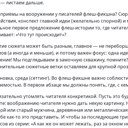
 — листаем дальше.
 приёмы на вооружении у писателей флеш-фикшна? Сюр
ействия, конспект главной идеи (желательно спорной) 
ьное первое предложение флеш-истории то, где читате
ивает: «Что тут происходит»?
тие сюжета может быть разным, главное — не переборщи
лов (а иногда и меньше), и потому важен фокус: одна иде
ение! Мы подглядываем в замочную скважину, помните
нительные сюжетные ветки оставляем для крупной проз
новка, среда (сеттинг). Во флеш-фикшне важно соблюст
аемостью. В первом абзаце мы должны понять, где, с ке
язательно утомлять читателя конкретикой. Пусть это бу
те: воображению читателя нужно дать некую картинку. 
ой или старый мужчина, деревянная или металлическая 
ебе как-то это представить. И чтобы за последующие три
сов из серии: «А как же он может лежать, раз за окном 