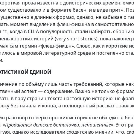
короткая проза известна с доисторических времён: ёмк
ом существовало и в формате басен, и в виде притч. По
ущественно в длинных формах, однако, не забывая о так
ать момент выделения флеш-фикшна в самостоятельное 
 гг., когда в США популярность стали набирать сборники 
ень коротких историй (very short stories), пока наконец
мал сам термин «флеш-фикшн». Слово, как и короткие ис
пилось в мировой литературной среде и постепенно ста
и.
ТАТИСТИКОЙ ЕДИНОЙ
ичение по объёму лишь часть требований, которые нак
твенный аспект — содержание. Важно не только формал
вать в пару страниц текста настоящую историю: не фраг
овку без начала и конца, а полноценный рассказ с завя
ин разговор о сверхкоротких историях не обходится бе
: «
Продаются детские ботиночки, неношенные»
. Этот р
гуэя, однако исследователи сходятся во мнении, что, ск