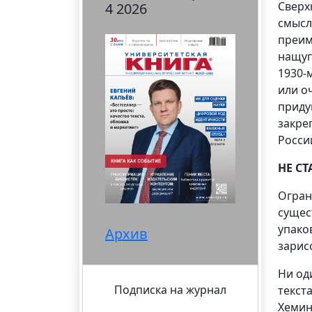
Сверх
4 2026
смысл
преим
нащуп
1930-м
или оч
приду
закре
Росси
НЕ С
Огран
сущес
упако
Архив
зарис
Ни од
Подписка на журнал
текста
Хемин