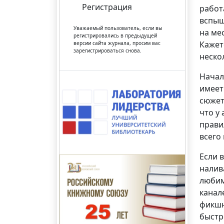
Регистрация
работ
вспыш
Уважаемый пользователь, если вы
на ме
регистрировались в предыдущей
Кажет
версии сайта журнала, просим вас
зарегистрироваться снова.
неско
Начал
имеет
сюжет
что у 
прави
всего
Если 
налив
любим
канал
фикшн
быстр