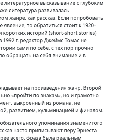
ое литературное высказывание с глубоким
зже литература развивалась
ом жанре, как рассказ. Если попробовать
явление, то обратиться стоит к 1920–
коротких историй (short-short stories)
 в 1992 г. редактор Джеймс Томас не
тории сами по себе, с тех пор прочно
ло обращать на себя внимание и в
ладывает на произведения жанр. Второй
ьно «пройти по знакам», но и грамотно
мент, выкроенный из романа, не
зкой, развитием, кульминацией и финалом.
з обязательного упоминания знаменитого
ассказ часто приписывают перу Эрнеста
орее всего, фраза была реальным