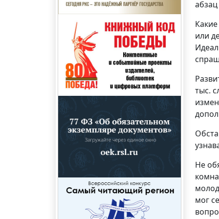
абзац
Какие
или д
Идеал
спраш
Разви
тыс. с
измен
допол
Обста
узнав
Не об
комна
молод
мог с
вопро