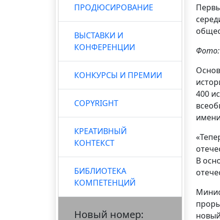
ПРОДЮСИРОВАНИЕ
Первы
серед
общес
ВЫСТАВКИ И
КОНФЕРЕНЦИИ
Фото:
Основ
КОНКУРСЫ И ПРЕМИИ
истор
400 и
COPYRIGHT
всеоб
имени
КРЕАТИВНЫЙ
«Тепе
КОНТЕКСТ
отече
В осн
БИБЛИОТЕКА
отече
КОМПЕТЕНЦИЙ
Минис
проры
Новый номер:
новый