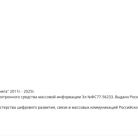
га" 2011г. - 2025г.
лектронного средства массовой информации Эл №ФС77-56233. Выдано Рос
терства цифрового развития, связи и массовых коммуникаций Российск