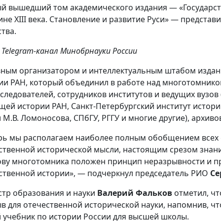
й вышедший том академического издания — «Государств
ине XIII века. Становление и развитие Руси» — представ
тва.
 Telegram-канал Минобрнауки России
ным организатором и интеллектуальным штабом издани
ии РАН, который объединил в работе над многотомнико
сследователей, сотрудников институтов и ведущих вузов
щей истории РАН, Санкт-Петербургский институт истори
 М.В. Ломоносова, СПбГУ, РГГУ и многие другие), архиво
рь мы располагаем наиболее полным обобщением всех
ственной исторической мысли, настоящим срезом знани
ову многотомника положен принцип неразрывности и п
ственной истории», — подчеркнул председатель РИО
Се
тр образования и науки
Валерий Фальков
отметил, чт
в для отечественной исторической науки, напомнив, чт
 учебник по истории России для высшей школы.