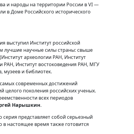
а и народы на территории России в VI —
или в Доме Российского исторического
я выступил Институт российской
м лучшие научные силы страны: свыше
 (Институт археологии РАН, Институт
и РАН, Институт востоковедения РАН, МГУ
в, музеев и библиотек.
 самых современных достижений
й целого поколения российских ученых.
реемственности всех периодов
ргей Нарышкин
.
о серия представляет собой серьезный
о в настоящее время также готовится