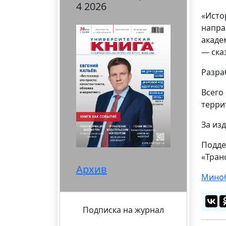
4 2026
«Исто
напра
акаде
— ска
Разра
Всего
терри
За из
Подде
«Тран
Архив
Миноб
Подписка на журнал