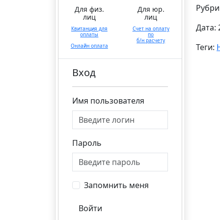
Рубри
Для физ.
Для юр.
лиц
лиц
Дата: 
Квитанция для
Счет на оплату
оплаты
по
б/н расчету
Теги:
Онлайн оплата
Вход
Имя пользователя
Пароль
Запомнить меня
Войти