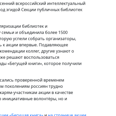
есенний всероссийский интеллектуальный
под эгидой Секции публичных библиотек
уляризации библиотек и
у семьи и объединила более 1500
оторую успели собрать организаторы,
сь к акции впервые. Подавляющее
омендации коллег, другие узнают о
акже решают воспользоваться
ы «Бегущей книги», которое получили
асались проверенной временем
им поколениям россиян трудно
карям-участникам акции в качестве
 инициативные волонтёры, но и
кции «Бегущая книга»
и
на странице акции