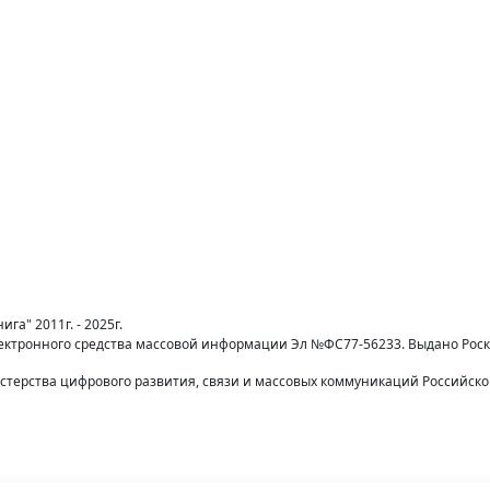
га" 2011г. - 2025г.
лектронного средства массовой информации Эл №ФС77-56233. Выдано Рос
терства цифрового развития, связи и массовых коммуникаций Российск