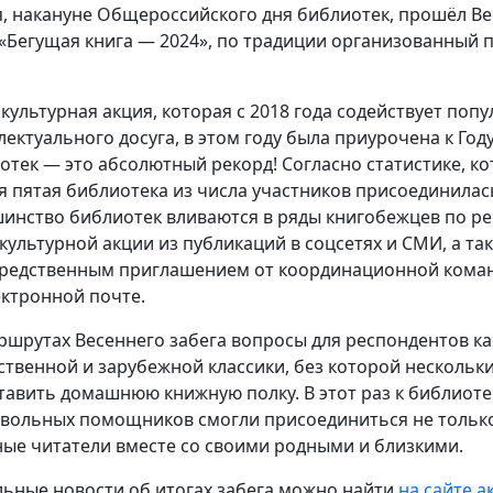
я, накануне Общероссийского дня библиотек, прошёл В
 «Бегущая книга — 2024», по традиции организованный 
культурная акция, которая с 2018 года содействует поп
лектуального досуга, в этом году была приурочена к Год
отек — это абсолютный рекорд! Согласно статистике, к
я пятая библиотека из числа участников присоединила
инство библиотек вливаются в ряды книгобежцев по рек
культурной акции из публикаций в соцсетях и СМИ, а т
редственным приглашением от координационной команд
ектронной почте.
ршрутах Весеннего забега вопросы для респондентов к
ственной и зарубежной классики, без которой нескольк
тавить домашнюю книжную полку. В этот раз к библиоте
вольных помощников смогли присоединиться не только
ые читатели вместе со своими родными и близкими.
льные новости об итогах забега можно найти
на сайте а