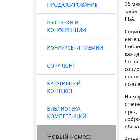
26 ма
ПРОДЮСИРОВАНИЕ
забег
РБА.
ВЫСТАВКИ И
КОНФЕРЕНЦИИ
Социо
интел
библи
КОНКУРСЫ И ПРЕМИИ
кажда
больш
COPYRIGHT
социо
непос
КРЕАТИВНЫЙ
по эл
КОНТЕКСТ
На ма
отече
БИБЛИОТЕКА
предс
КОМПЕТЕНЦИЙ
добро
обычн
Новый номер:
Актуа