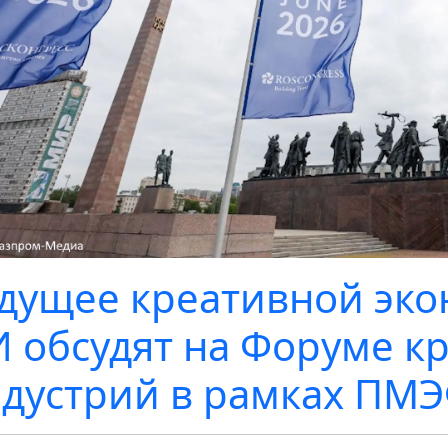
дущее креативной эко
 обсудят на Форуме к
дустрий в рамках ПМЭ