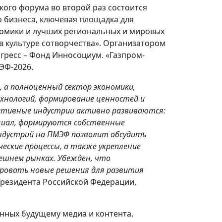
кого форума во второй раз состоится
 бизнеса, ключевая площадка для
номики и лучших региональных и мировых
 в культуре сотворчества». Организатором
ресс – Фонд Инносоциум. «Газпром-
ЭФ-2026.
, а полноценный сектор экономики,
хнологий, формирование ценностей и
еативные индустрии активно развиваются:
циал, формируются собственные
ндустрий на ПМЭФ позволит обсудить
еские процессы, а также укрепление
нешнем рынках. Убежден, что
ировать новые решения для развития
Президента Российской Федерации,
нных будущему медиа и контента,