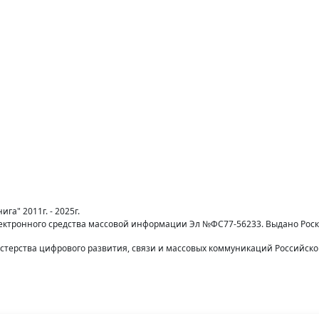
га" 2011г. - 2025г.
лектронного средства массовой информации Эл №ФС77-56233. Выдано Рос
терства цифрового развития, связи и массовых коммуникаций Российск