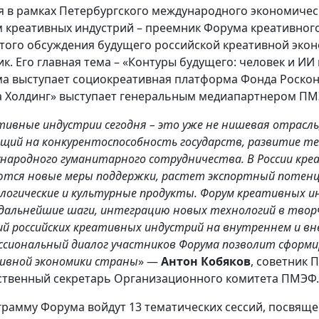
я в рамках Петербургского международного экономичес
 креативных индустрий – преемник Форума креативного
того обсуждения будущего российской креативной эко
ик. Его главная тема – «Контуры будущего: человек и ИИ
а выступает социокреативная платформа Фонда Росконг
 Холдинг» выступает генеральным медиапартнером ПМ
тивные индустрии сегодня – это уже не нишевая отрасль
щий на конкурентоспособность государств, развитие те
народного гуманитарного сотрудничества. В России кр
ются новые меры поддержки, растет экспортный потен
логические и культурные продукты. Форум креативных и
дальнейшие шаги, интеграцию новых технологий в творч
ий российских креативных индустрий на внутреннем и в
ссиональный диалог участников Форума позволит сформ
ивной экономики страны
» —
Антон Кобяков
, советник 
ственный секретарь Организационного комитета ПМЭФ.
грамму Форума войдут 13 тематических сессий, посвяще