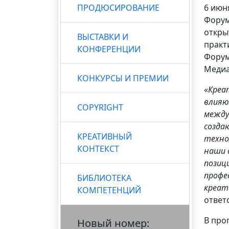
ПРОДЮСИРОВАНИЕ
6 июн
Форум
откры
ВЫСТАВКИ И
практ
КОНФЕРЕНЦИИ
Форум
Медиа
КОНКУРСЫ И ПРЕМИИ
«
Креа
влияю
COPYRIGHT
между
созда
КРЕАТИВНЫЙ
техно
КОНТЕКСТ
наши 
позиц
профе
БИБЛИОТЕКА
креат
КОМПЕТЕНЦИЙ
ответ
В про
Новый номер: