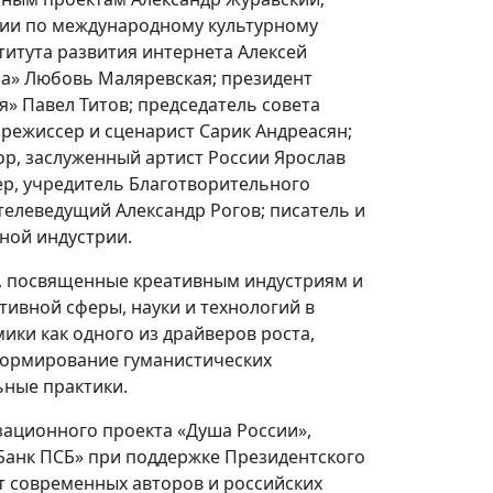
ии по международному культурному
итута развития интернета Алексей
па» Любовь Маляревская; президент
 Павел Титов; председатель совета
режиссер и сценарист Сарик Андреасян;
ор, заслуженный артист России Ярослав
ер, учредитель Благотворительного
телеведущий Александр Рогов; писатель и
ной индустрии.
и, посвященные креативным индустриям и
тивной сферы, науки и технологий в
ки как одного из драйверов роста,
формирование гуманистических
ьные практики.
зационного проекта «Душа России»,
Банк ПСБ» при поддержке Президентского
т современных авторов и российских