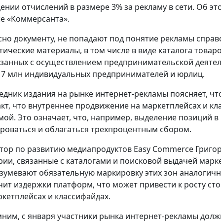
дении отчислений в размере 3% за рекламу в сети. Об э
е «Коммерсанта».
сно документу, не попадают под понятие рекламы спр
тические материалы, в том числе в виде каталога товар
язанных с осуществлением предпринимательской деятел
 7 млн индивидуальных предпринимателей и юрлиц.
едник издания на рынке интернет-рекламы поясняет, чт
акт, что внутреннее продвижение на маркетплейсах и кл
мой. Это означает, что, например, выделение позиций в
роваться и облагаться трехпроцентным сбором.
тор по развитию медиапродуктов Easy Commerce Григори
рии, связанные с каталогами и поисковой выдачей марк
зумевают обязательную маркировку этих зон аналогичн
чит издержки платформ, что может привести к росту с
ркетплейсах и классифайдах.
ним, с января участники рынка интернет-рекламы долж