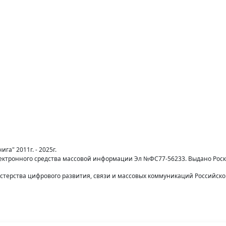
га" 2011г. - 2025г.
лектронного средства массовой информации Эл №ФС77-56233. Выдано Рос
терства цифрового развития, связи и массовых коммуникаций Российск