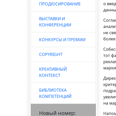
о вве
ПРОДЮСИРОВАНИЕ
данны
ВЫСТАВКИ И
Согла
КОНФЕРЕНЦИИ
анали
не св
более
КОНКУРСЫ И ПРЕМИИ
Собес
COPYRIGHT
тот ф
рекла
марки
КРЕАТИВНЫЙ
КОНТЕКСТ
Дирек
крите
БИБЛИОТЕКА
подра
КОМПЕТЕНЦИЙ
увели
на ма
Новый номер:
Напом