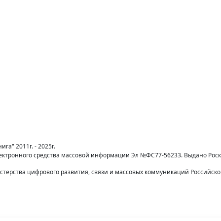
га" 2011г. - 2025г.
лектронного средства массовой информации Эл №ФС77-56233. Выдано Рос
терства цифрового развития, связи и массовых коммуникаций Российск