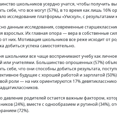
инство школьников усердно учатся, чтобы получить выс
ать себе, что все могут (57%), в то время как лишь 16%
ало исследование платформы «Умскул», с результатами
сно данным исследования, современные старшеклассник
я взрослых. Их главная опора — вера в собственные сил
о от них. Мотивация школьников все реже исходит от ро
ка добиться успеха самостоятельно.
ня школьники все чаще воспринимают учебу как личное 
й или учителями. Большинство опрошенных (57%) объ
ать себе, что они способны добиться результата, поступ
ективное будущее с хорошей работой и зарплатой (50%)
вой роли — на них ориентируются 17% девятиклассников
адцатиклассников.
о давление родителей остается важным фактором, кот
ников (24%), вместе с однообразием и рутиной (34%), от
оранием (72%).