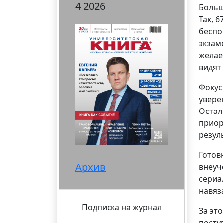
4 2026
Больш
Так, 
беспо
экзам
желае
видят
Фокус
уверен
Остал
приор
резул
Готов
Архив
внеуч
сериа
навяз
Подписка на журнал
За эт
посту