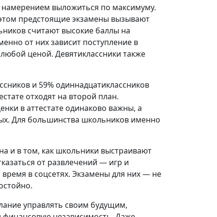
м намерением выложиться по максимуму.
и этом предстоящие экзамены вызывают
ьников считают высокие баллы на
енно от них зависит поступление в
е любой ценой. Девятиклассники также
ассников и 59% одиннадцатиклассников
тестате отходят на второй план.
енки в аттестате одинаково важны, а
ных. Для большинства школьников именно
тна и в том, как школьники выстраивают
казаться от развлечений — игр и
время в соцсетях. Экзамены для них — не
остойно.
елание управлять своим будущим,
и финансовую независимость. Даже