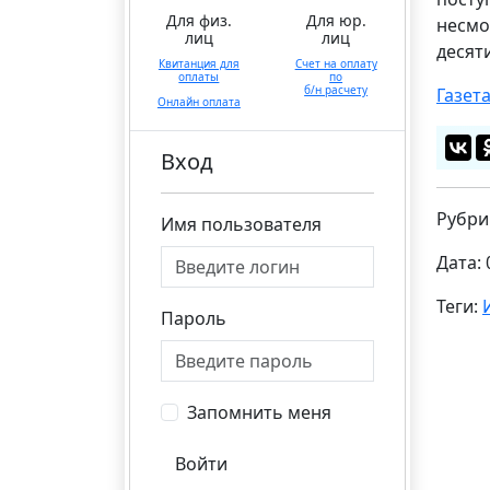
Для физ.
Для юр.
несмо
лиц
лиц
десят
Квитанция для
Счет на оплату
оплаты
по
б/н расчету
Газета
Онлайн оплата
Вход
Рубри
Имя пользователя
Дата: 
Теги:
Пароль
Запомнить меня
Войти