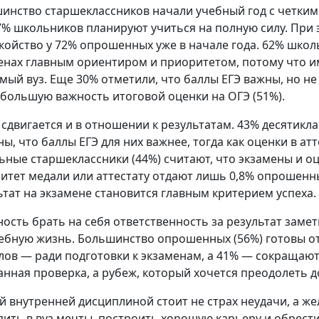
инство старшеклассников начали учебный год с четки
67% школьников планируют учиться на полную силу. Пр
койство у 72% опрошенных уже в начале года. 62% школ
енах главным ориентиром и приоритетом, потому что им
мый вуз. Еще 30% отметили, что баллы ЕГЭ важны, но н
 большую важность итоговой оценки на ОГЭ (51%).
 сдвигается и в отношении к результатам. 43% десятикл
ы, что баллы ЕГЭ для них важнее, тогда как оценки в ат
ьные старшеклассники (44%) считают, что экзамены и оц
итет медали или аттестату отдают лишь 0,8% опрошен
ьтат на экзамене становится главным критерием успеха.
ность брать на себя ответственность за результат заме
ебную жизнь. Большинство опрошенных (56%) готовы от
лов — ради подготовки к экзаменам, а 41% — сокращают 
анная проверка, а рубеж, который хочется преодолеть д
ой внутренней дисциплиной стоит не страх неудачи, а ж
пить в вуз мечты, построить хорошую карьеру и обрест