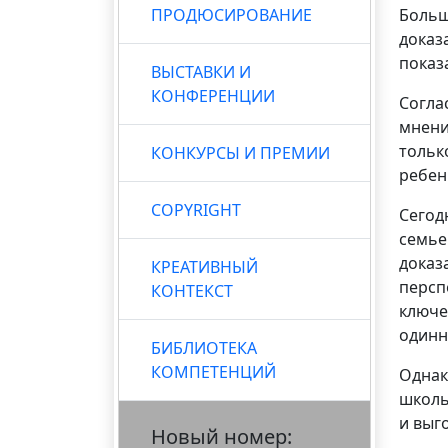
ПРОДЮСИРОВАНИЕ
Больш
доказ
показ
ВЫСТАВКИ И
КОНФЕРЕНЦИИ
Согла
мнени
тольк
КОНКУРСЫ И ПРЕМИИ
ребен
COPYRIGHT
Сегод
семье
доказ
КРЕАТИВНЫЙ
персп
КОНТЕКСТ
ключе
одинн
БИБЛИОТЕКА
КОМПЕТЕНЦИЙ
Однак
школь
и выг
Новый номер: