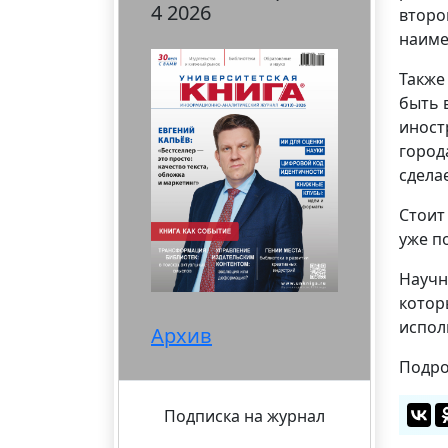
4 2026
второ
наиме
Также
быть 
иност
город
сдела
Стоит
уже п
Научн
котор
испол
Архив
Подро
Подписка на журнал