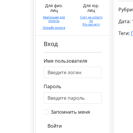
Для физ.
Для юр.
Рубри
лиц
лиц
Квитанция для
Счет на оплату
Дата: 
оплаты
по
б/н расчету
Онлайн оплата
Теги:
Вход
Имя пользователя
Пароль
Запомнить меня
Войти