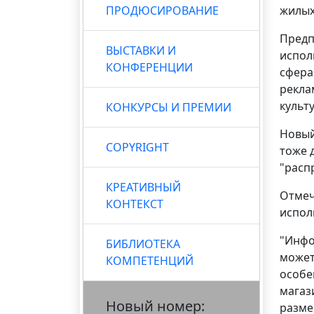
ПРОДЮСИРОВАНИЕ
жилых
Предп
ВЫСТАВКИ И
испол
КОНФЕРЕНЦИИ
сфера
рекла
культ
КОНКУРСЫ И ПРЕМИИ
Новый
COPYRIGHT
тоже 
"распр
КРЕАТИВНЫЙ
Отмеч
КОНТЕКСТ
испол
"Инфо
БИБЛИОТЕКА
может
КОМПЕТЕНЦИЙ
особе
магаз
Новый номер:
разме