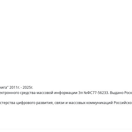
га" 2011г. - 2025г.
лектронного средства массовой информации Эл №ФС77-56233. Выдано Рос
терства цифрового развития, связи и массовых коммуникаций Российск