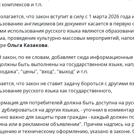
 комплексов и т.п.
олагается, что закон вступит в силу с 1 марта 2026 год
ьзованию англицизмов (их документ касается в первую 
ми использования русского языка являются образовани
ма, проведение культурно-массовых мероприятий, напо
уре
Ольга Казакова
.
 закон, по ее словам, добавляет сюда информационные 
должны быть выполнены на государственном языке, напр
одажа", "цены", "вход", "выход" и т.п.
ается, что закон не ставит задачу бороться с другими я
ьзование русского языка как государственного,
рмация для потребителей должна быть доступна на русс
 дублироваться на других языках, - уточнил в комментар
нно важно для защиты прав граждан - каждый должен по
ина или в рекламном объявлении". Причем надпись на 
щению и техническому оформлению, указано в законе. С