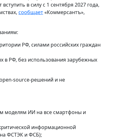
ступить в силу с 1 сентября 2027 года,
мствах,
сообщает
«Коммерсантъ»,
ваниям:
рритории РФ, силами российских граждан
х в РФ, без использования зарубежных
open‑source‑решений и не
м моделям ИИ на все смартфоны и
 критической информационной
на ФСТЭК и ФСБ);