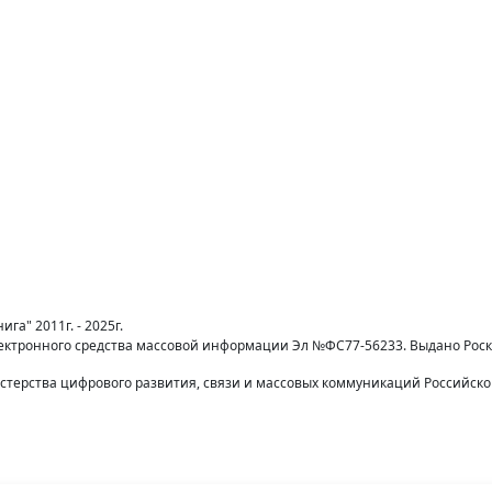
га" 2011г. - 2025г.
лектронного средства массовой информации Эл №ФС77-56233. Выдано Рос
терства цифрового развития, связи и массовых коммуникаций Российск