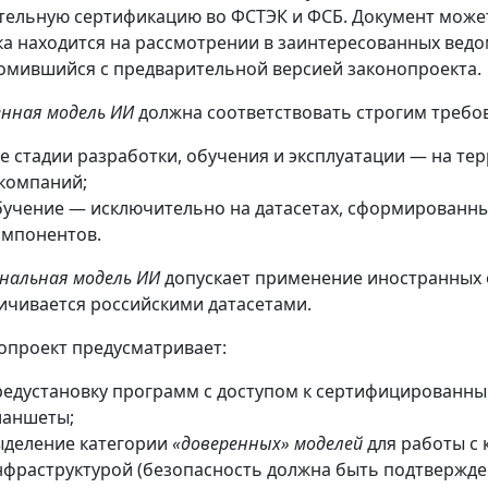
тельную сертификацию во ФСТЭК и ФСБ. Документ может в
ка находится на рассмотрении в заинтересованных ведо
омившийся с предварительной версией законопроекта.
енная модель ИИ
должна соответствовать строгим требо
се стадии разработки, обучения и эксплуатации — на те
 компаний;
бучение — исключительно на датасетах, сформированны
омпонентов.
нальная модель ИИ
допускает применение иностранных 
ичивается российскими датасетами.
опроект предусматривает:
редустановку программ с доступом к сертифицированны
ланшеты;
ыделение категории
«доверенных» моделей
для работы с
нфраструктурой (безопасность должна быть подтвержде