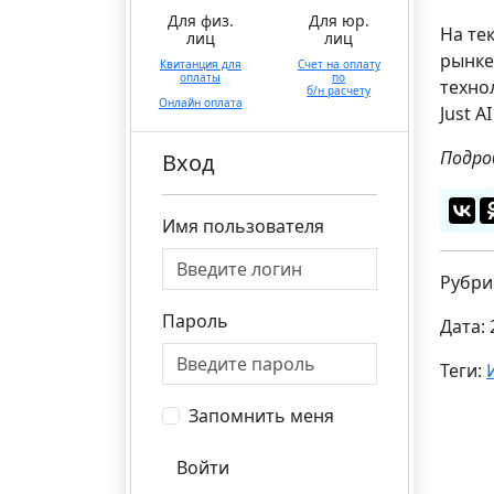
Для физ.
Для юр.
На те
лиц
лиц
рынке
Квитанция для
Счет на оплату
оплаты
по
техно
б/н расчету
Онлайн оплата
Just 
Подро
Вход
Имя пользователя
Рубри
Пароль
Дата: 
Теги:
Запомнить меня
Войти