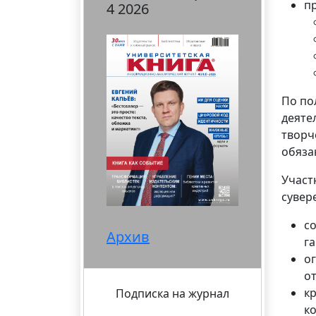
п
4 2026
По по
деяте
творч
обяза
Участ
сувер
с
Архив
га
о
о
к
Подписка на журнал
к