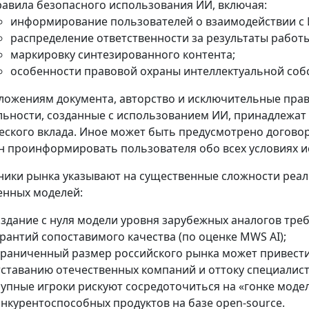
равила безопасного использования ИИ, включая:
информирование пользователей о взаимодействии с И
распределение ответственности за результаты работ
маркировку синтезированного контента;
особенности правовой охраны интеллектуальной соб
ложениям документа, авторство и исключительные прав
льности, созданные с использованием ИИ, принадлежат
еского вклада. Иное может быть предусмотрено договор
н проинформировать пользователя обо всех условиях и
ники рынка указывают на существенные сложности реа
енных моделей:
оздание с нуля модели уровня зарубежных аналогов тре
рантий сопоставимого качества (по оценке MWS AI);
граниченный размер российского рынка может привести 
тставанию отечественных компаний и оттоку специалист
рупные игроки рискуют сосредоточиться на «гонке моде
онкурентоспособных продуктов на базе open‑source.