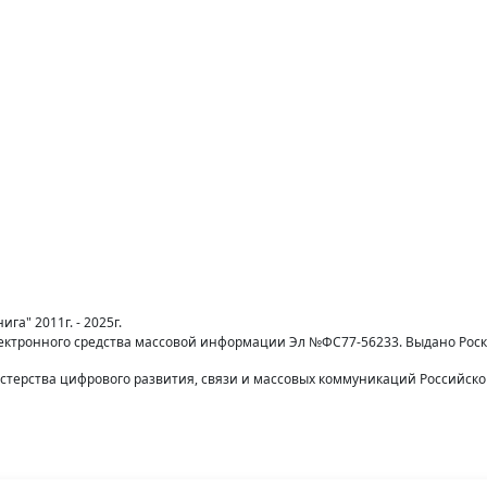
га" 2011г. - 2025г.
лектронного средства массовой информации Эл №ФС77-56233. Выдано Рос
терства цифрового развития, связи и массовых коммуникаций Российск