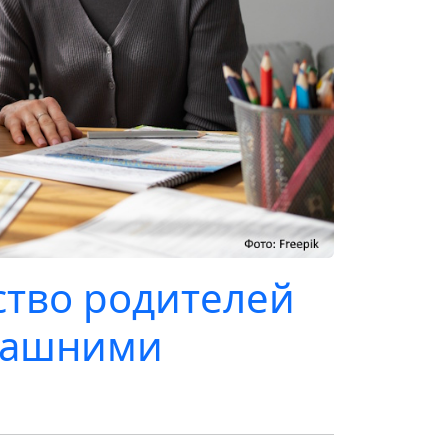
ство родителей
омашними