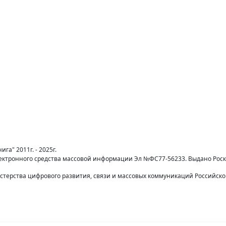
га" 2011г. - 2025г.
лектронного средства массовой информации Эл №ФС77-56233. Выдано Рос
терства цифрового развития, связи и массовых коммуникаций Российск