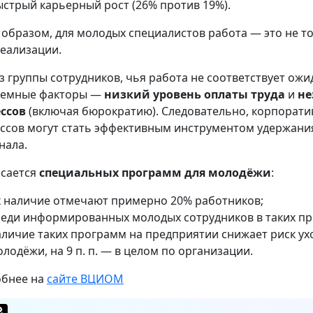
ыстрый карьерный рост (26% против 19%).
 образом, для молодых специалистов работа — это не т
еализации.
з группы сотрудников, чья работа не соответствует ожи
лемные факторы —
низкий уровень оплаты труда
и
не
ссов
(включая бюрократию). Следовательно, корпорат
ссов могут стать эффективным инструментом удержания 
нала.
асается
специальных программ для молодёжи
:
х наличие отмечают примерно 20% работников;
реди информированных молодых сотрудников в таких пр
личие таких программ на предприятии снижает риск уход
лодёжи, на 9 п. п. — в целом по организации.
бнее на
сайте ВЦИОМ