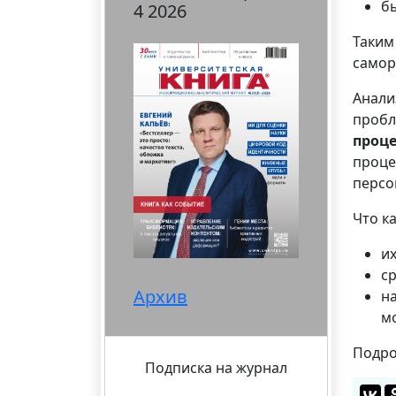
б
4 2026
Таким
самор
Анали
проб
проце
проце
персо
Что к
и
с
Архив
на
мо
Подро
Подписка на журнал