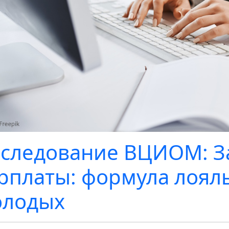
следование ВЦИОМ: З
рплаты: формула лоял
олодых