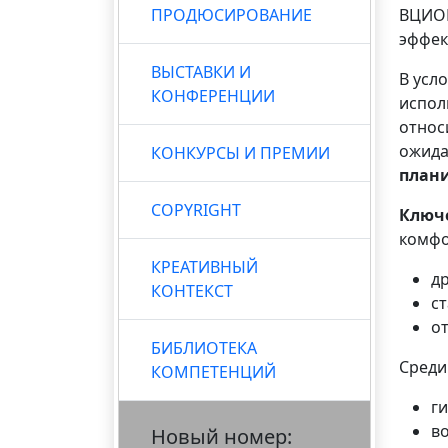
ПРОДЮСИРОВАНИЕ
ВЦИО
эффек
ВЫСТАВКИ И
В усл
КОНФЕРЕНЦИИ
испол
относ
ожида
КОНКУРСЫ И ПРЕМИИ
план
COPYRIGHT
Ключ
комфо
КРЕАТИВНЫЙ
д
КОНТЕКСТ
с
о
БИБЛИОТЕКА
Сред
КОМПЕТЕНЦИЙ
ги
в
Новый номер: