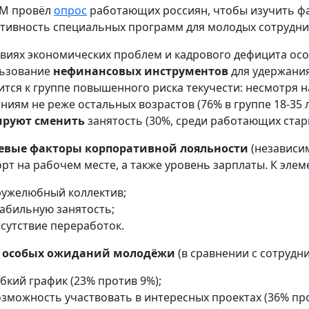
М провёл
опрос
работающих россиян, чтобы изучить ф
тивность специальных программ для молодых сотрудни
овиях экономических проблем и кадрового дефицита ос
ьзование
нефинансовых инструментов
для удержания
ится к группе повышенного риска текучести: несмотря на
ниям не реже остальных возрастов (76% в группе 18-35 
ируют сменить
занятость (30%, среди работающих старш
евые факторы корпоративной лояльности
(независим
рт на рабочем месте, а также уровень зарплаты. К эле
ружелюбный коллектив;
табильную занятость;
тсутствие переработок.
и
особых ожиданий молодёжи
(в сравнении с сотрудн
бкий график (23% против 9%);
озможность участвовать в интересных проектах (36% про