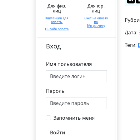
Для физ.
Для юр.
лиц
лиц
Квитанция для
Счет на оплату
Рубри
оплаты
по
б/н расчету
Онлайн оплата
Дата: 
Теги:
Вход
Имя пользователя
Пароль
Запомнить меня
Войти