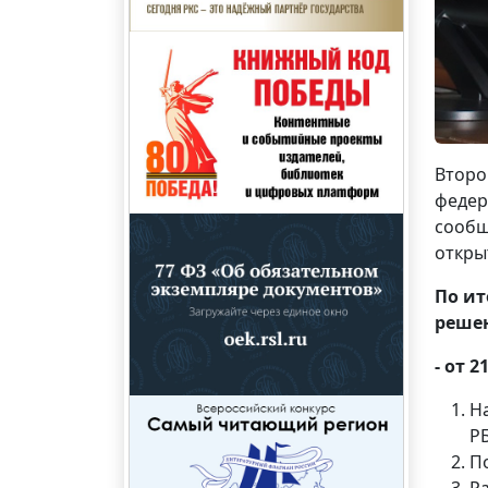
Второ
федер
сообщ
откры
По ит
реше
- от 2
Н
Р
П