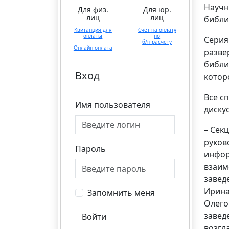
Научн
Для физ.
Для юр.
лиц
лиц
библи
Квитанция для
Счет на оплату
оплаты
по
Серия
б/н расчету
Онлайн оплата
разве
библи
Вход
котор
Все с
Имя пользователя
диску
– Сек
руков
Пароль
инфор
взаим
завед
Ирина
Запомнить меня
Олего
завед
Войти
возгл