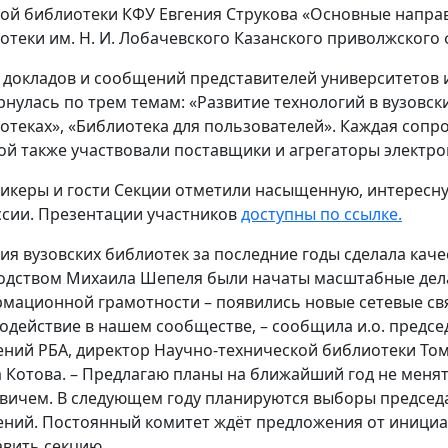
ой библиотеки КФУ Евгения Струкова «Основные напра
отеки им. Н. И. Лобачевского Казанского приволжского
 докладов и сообщений представителей университетов
рнулась по трем темам: «Развитие технологий в вузовск
отеках», «Библиотека для пользователей». Каждая сопро
ой также участвовали поставщики и агрегаторы электро
пикеры и гости Секции отметили насыщенную, интересн
ссии. Презентации участников
доступны по ссылке.
ция вузовских библиотек за последние годы сделала кач
одством Михаила Шепеля были начаты масштабные дела 
мационной грамотности – появились новые сетевые свя
одействие в нашем сообществе, – сообщила и.о. предс
ений РБА, директор Научно-технической библиотеки То
 Котова. – Предлагаю планы на ближайший год не меня
вичем. В следующем году планируются выборы председ
ений. Постоянный комитет ждёт предложения от иници
авить секцию.