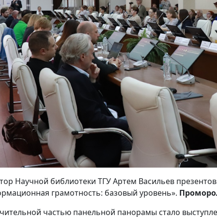
тор Научной библиотеки ТГУ Артем Васильев презентов
рмационная грамотность: базовый уровень».
Проморо
чительной частью панельной панорамы стало выступл