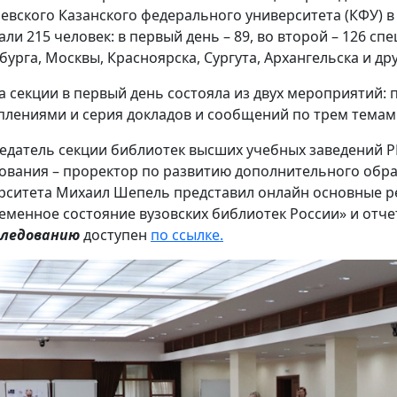
евского Казанского федерального университета (КФУ) в
ли 215 человек: в первый день – 89, во второй – 126 спе
бурга, Москвы, Красноярска, Сургута, Архангельска и др
а секции в первый день состояла из двух мероприятий:
плениями и серия докладов и сообщений по трем тема
едатель секции библиотек высших учебных заведений Р
ования – проректор по развитию дополнительного обра
рситета Михаил Шепель представил онлайн основные ре
еменное состояние вузовских библиотек России» и отчет
следованию
доступен
по ссылке
.