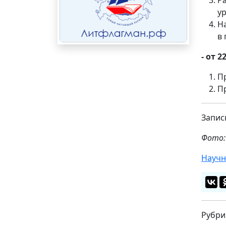
Р
у
Н
в
-
от 22
П
П
Запис
Фото:
Научн
Рубри