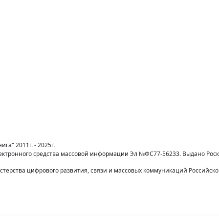
га" 2011г. - 2025г.
лектронного средства массовой информации Эл №ФС77-56233. Выдано Рос
терства цифрового развития, связи и массовых коммуникаций Российск