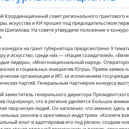
й Координационный совет регионального грантового ко
уры, искусства и КИ прошел под председательством перв
ея Шипилова. На совете утвердили положение о конкурс
.
м конкурсе на грант губернатора предусмотрено 9 тема
уру и искусство, среди них — «Нация созидателей», «Вели
дые лидеры», «Многонациональный народ». Оператором
анских и социальных инициатив Югры». Прием заявок на
рческие организации и ИП, за исключением госучрежде
ических партий. Генеральным партнером конкурса выст
й заместитель генерального директора Президентског
ев подчеркнул, что в регионе уделяется большое вним
тия творческих людей. Он напомнил, что именно здесь в
нальных законов о креативных индустриях. «Коллеги взя
альный опыт и адаптировав его под регион, создали нов
д это станет отличной возможностью развить свои про