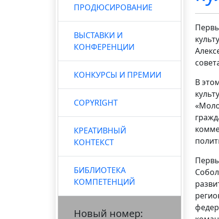
ПРОДЮСИРОВАНИЕ
Первы
ВЫСТАВКИ И
культ
КОНФЕРЕНЦИИ
Алекс
совета
КОНКУРСЫ И ПРЕМИИ
В это
культ
COPYRIGHT
«Моло
гражд
комме
КРЕАТИВНЫЙ
полит
КОНТЕКСТ
Первы
БИБЛИОТЕКА
Собол
КОМПЕТЕНЦИЙ
разви
регио
федер
Новый номер:
коман