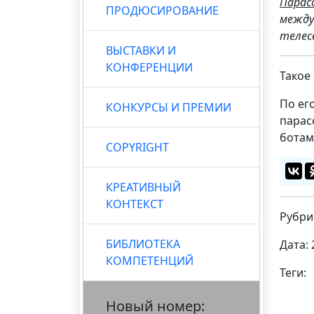
Парас
ПРОДЮСИРОВАНИЕ
между
телес
ВЫСТАВКИ И
КОНФЕРЕНЦИИ
Такое
По ег
КОНКУРСЫ И ПРЕМИИ
парас
ботам
COPYRIGHT
КРЕАТИВНЫЙ
КОНТЕКСТ
Рубри
БИБЛИОТЕКА
Дата: 
КОМПЕТЕНЦИЙ
Теги:
Новый номер: