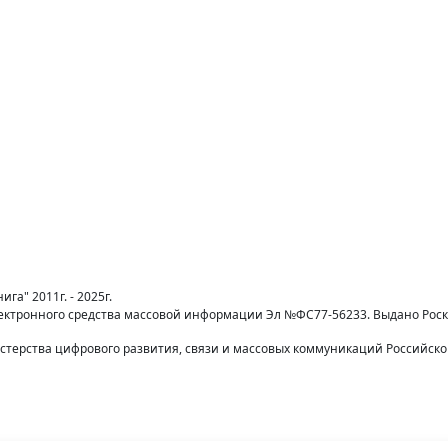
га" 2011г. - 2025г.
лектронного средства массовой информации Эл №ФС77-56233. Выдано Рос
терства цифрового развития, связи и массовых коммуникаций Российск