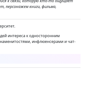
ийся к связи, которую кто-то ощущает
ет, персонажем книги, фильма,
ерситет.
юдей интереса к односторонним
наменитостями, инфлюенсерами и чат-