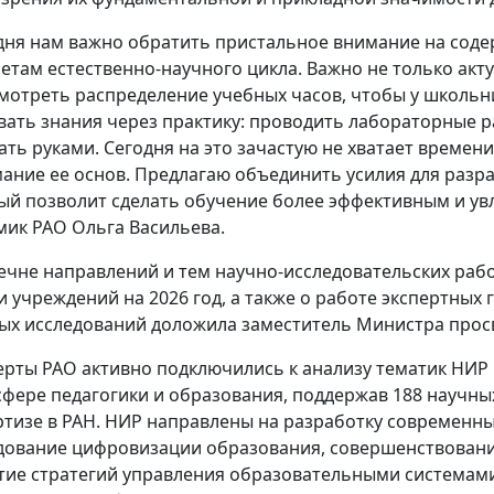
дня нам важно обратить пристальное внимание на сод
етам естественно-научного цикла. Важно не только акту
мотреть распределение учебных часов, чтобы у школь
вать знания через практику: проводить лабораторные 
ать руками. Сегодня на это зачастую не хватает времени,
ание ее основ. Предлагаю объединить усилия для разр
ый позволит сделать обучение более эффективным и увл
мик РАО Ольга Васильева.
ечне направлений и тем научно-исследовательских ра
и учреждений на 2026 год, а также о работе экспертны
ых исследований доложила заместитель Министра прос
ерты РАО активно подключились к анализу тематик НИР
 сфере педагогики и образования, поддержав 188 научны
ртизе в РАН. НИР направлены на разработку современны
дование цифровизации образования, совершенствовани
тие стратегий управления образовательными системам