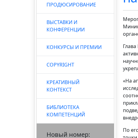
ПРОДЮСИРОВАНИЕ
Мероп
ВЫСТАВКИ И
Минис
КОНФЕРЕНЦИИ
орган
Глава
КОНКУРСЫ И ПРЕМИИ
актив
научн
COPYRIGHT
укреп
«На а
КРЕАТИВНЫЙ
иссле
КОНТЕКСТ
соотн
прикл
БИБЛИОТЕКА
подве
КОМПЕТЕНЦИЙ
внедр
По ег
Новый номер:
точки