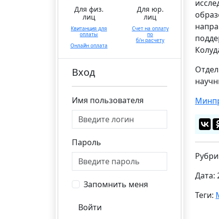
иссле
Для физ.
Для юр.
образ
лиц
лиц
напра
Квитанция для
Счет на оплату
оплаты
по
подде
б/н расчету
Онлайн оплата
Колуд
Отдел
Вход
научн
Имя пользователя
Минпр
Пароль
Рубри
Дата: 
Запомнить меня
Теги:
Войти