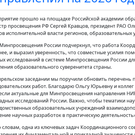
риятие прошло на площадке Российской академии обра
тр просвещения РФ Сергей Кравцов, президент РАО Оль
ов исполнительной власти регионов, образовательных 
 Минпросвещения России подчеркнул, что работа Коорд
нее, и выразил уверенность, что совместные усилия п
ых исследований в системе Минпросвещения России для
ления образовательного суверенитета страны.
прельском заседании мы поручили обновить перечень 
довательских работ. Благодарю Ольгу Юрьевну и коллег
если актуальные для Минпросвещения направления НИ
адных исследований России. Важно, чтобы тематики на
домственных образовательных учреждений взаимодополн
ение научных разработок в практическую деятельность»
о словам, одна из ключевых задач Координационного сов
 зрения их фундаментальной и прикладной значимости 