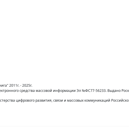
га" 2011г. - 2025г.
лектронного средства массовой информации Эл №ФС77-56233. Выдано Рос
терства цифрового развития, связи и массовых коммуникаций Российск