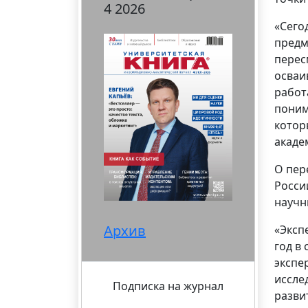
4 2026
«Сего
предм
перес
осваи
работ
поним
котор
акаде
О пер
Росси
научн
Архив
«Эксп
год в
экспе
иссле
Подписка на журнал
разви